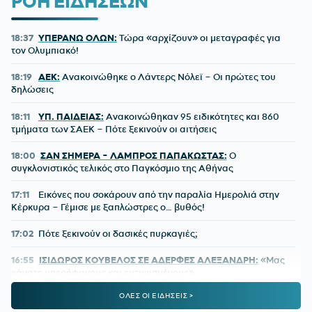
ΡΟΗ ΕΙΔΗΣΕΩΝ
18:37
ΥΠΕΡΑΝΩ ΟΛΩΝ:
Τώρα «αρχίζουν» οι μεταγραφές για
τον Ολυμπιακό!
18:19
ΑΕΚ:
Ανακοινώθηκε ο Λάντερς Νόλεϊ – Οι πρώτες του
δηλώσεις
18:11
ΥΠ. ΠΑΙΔΕΙΑΣ:
Ανακοινώθηκαν 95 ειδικότητες και 860
τμήματα των ΣΑΕΚ – Πότε ξεκινούν οι αιτήσεις
18:00
ΣΑΝ ΣΗΜΕΡΑ - ΛΑΜΠΡΟΣ ΠΑΠΑΚΩΣΤΑΣ:
Ο
συγκλονιστικός τελικός στο Παγκόσμιο της Αθήνας
17:11
Εικόνες που σοκάρουν από την παραλία Ημερολιά στην
Κέρκυρα – Γέμισε με ξαπλώστρες ο… βυθός!
17:02
Πότε ξεκινούν οι δασικές πυρκαγιές;
16:55
ΙΣΙΔΩΡΟΣ ΚΟΥΒΕΛΟΣ ΣΕ ΑΔΕΡΦΕΣ ΑΛΕΞΑΝΔΡΗ:
«Μας
κάνατε υπερήφανους και ευτυχισμένους»
ΟΛΕΣ ΟΙ ΕΙΔΗΣΕΙΣ >
16:41
ΜΗΤΣΟΤΑΚΗΣ ΓΙΑ ΤΟ MYAGRO:
«Η χώρα δεν μπορεί να
είναι άλλο αιχμάλωτη των κυκλωμάτων, του ρουσφετιού και