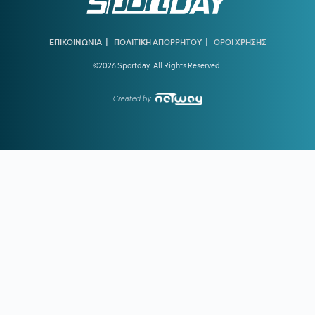
11:56
Είναι λίγο άδικο να είσαι ο Ολυμπιακός
|
|
ΕΠΙΚΟΙΝΩΝΙΑ
ΠΟΛΙΤΙΚΗ ΑΠΟΡΡΗΤΟΥ
ΟΡΟΙ ΧΡΗΣΗΣ
11:23
ΠΑΟΚ:
Με Γιαννούλη και Λουσέ η ανανεωμένη
ευρωπαϊκή λίστα
©2026 Sportday. All Rights Reserved.
10:47
FIFA:
«Έγιναν λάθη» – Η δημόσια συγγνώμη του
Ινφαντίνο
Created by