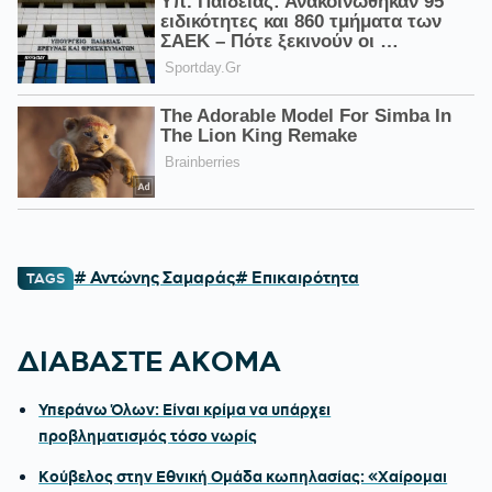
# Αντώνης Σαμαράς
# Επικαιρότητα
TAGS
ΔΙΑΒΑΣΤΕ ΑΚΟΜΑ
Υπεράνω Όλων: Είναι κρίμα να υπάρχει
προβληματισμός τόσο νωρίς
Κούβελος στην Εθνική Ομάδα κωπηλασίας: «Χαίρομαι