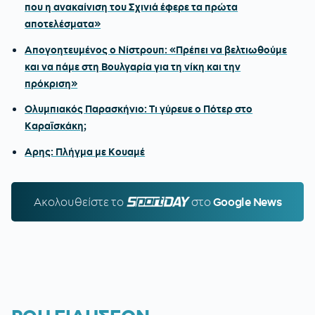
που η ανακαίνιση του Σχινιά έφερε τα πρώτα
αποτελέσματα»
Απογοητευμένος ο Νίστρουπ: «Πρέπει να βελτιωθούμε
και να πάμε στη Βουλγαρία για τη νίκη και την
πρόκριση»
Ολυμπιακός Παρασκήνιο: Τι γύρευε ο Πότερ στο
Καραϊσκάκη;
Αρης: Πλήγμα με Κουαμέ
Ακολουθείστε τo
SPORTDAY.GR
στο
Google News