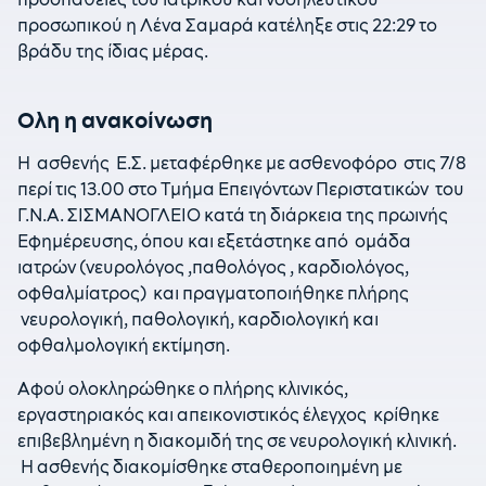
προσωπικού η Λένα Σαμαρά κατέληξε στις 22:29 το
βράδυ της ίδιας μέρας.
Ολη η ανακοίνωση
Η ασθενής Ε.Σ. μεταφέρθηκε με ασθενοφόρο στις 7/8
περί τις 13.00 στο Τμήμα Επειγόντων Περιστατικών του
Γ.Ν.Α. ΣΙΣΜΑΝΟΓΛΕΙΟ κατά τη διάρκεια της πρωινής
Εφημέρευσης, όπου και εξετάστηκε από ομάδα
ιατρών (νευρολόγος ,παθολόγος , καρδιολόγος,
οφθαλμίατρος) και πραγματοποιήθηκε πλήρης
νευρολογική, παθολογική, καρδιολογική και
οφθαλμολογική εκτίμηση.
Αφού ολοκληρώθηκε ο πλήρης κλινικός,
εργαστηριακός και απεικονιστικός έλεγχος κρίθηκε
επιβεβλημένη η διακομιδή της σε νευρολογική κλινική.
Η ασθενής διακομίσθηκε σταθεροποιημένη με