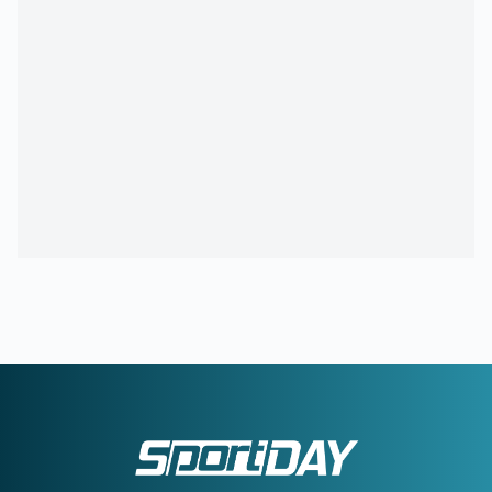
21:44
ΟΦΗ:
Στην τελική ευθεία η μεταγραφή του 17χρονου
Κωνσταντίνου Παπαδάκη
21:16
ΕΥΡΩΠΑΪΚΟ ΚΟΛΥΜΒΗΣΗΣ:
Πρεμιέρα με 13 ελληνικές
συμμετοχές
20:41
ΔΗΜΗΤΡΗΣ ΓΙΑΝΝΑΚΟΠΟΥΛΟΣ:
Πότε θα αποχωρήσει
από τον Παναθηναϊκό - Τι απάντησε
20:18
Πέθανε ο σπουδαίος ηθοποιός Νίκος Καλογερόπουλος
20:12
ΔΕΚΑΠΕΝΤΑΥΓΟΥΣΤΟΣ 2026:
Διευκρινίσεις από την ΓΣΕΕ
για τις αμοιβές των εργαζομένων
20:10
ΧΑΡΤΣ:
Στην Τουρκία ο Κυζιρίδης για 2 εκατομμύρια
ευρώ
19:42
ΓΚΡΕΙ:
«Ίσως να είναι λίγο ευκολότερο να αντιμετωπίζεις
ως αντίπαλος τον ΠΑΟΚ, από το να αγωνίζεσαι για αυτόν»
19:41
ΔΗΜΗΤΡΗΣ ΓΙΑΝΝΑΚΟΠΟΥΛΟΣ:
Η αποκάλυψη για το
σοβαρό πρόβλημα υγείας - «Πήγα κι ήρθα...»
19:40
ΠΑΟΚ ΜΕΤΑΓΡΑΦΕΣ:
Στα ραντάρ του «Δικεφάλου» ο