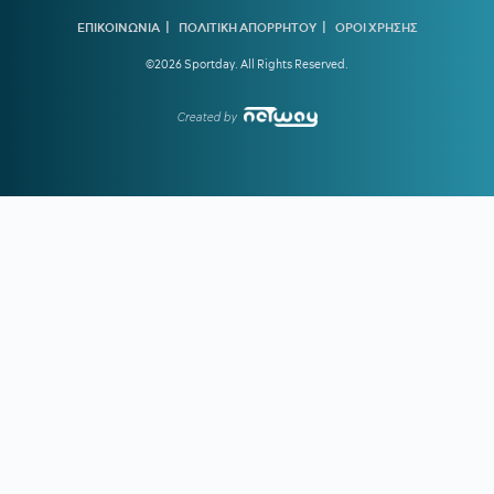
Τένγκστεν της Φέγενορντ
|
|
ΕΠΙΚΟΙΝΩΝΙΑ
ΠΟΛΙΤΙΚΗ ΑΠΟΡΡΗΤΟΥ
ΟΡΟΙ ΧΡΗΣΗΣ
19:23
ΟΛΥΜΠΙΑΚΟΣ:
Τα δεδομένα για Γουόκαπ – Συνεχίζει να
©2026 Sportday. All Rights Reserved.
ενδιαφέρεται η Dubai BC
18:39
ΑΡΗΣ ΜΕΤΑΓΡΑΦΕΣ:
Στο στόχαστρο ο Ζερεμί Πετρίς της
Created by
Γουότφορντ