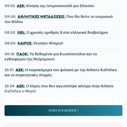
09:32
ΑΕΚ:
Κίνηση της Ιντερνασιονάλ για Ελίασον
09:00
ΑΘΛΗΤΙΚΕΣ ΜΕΤΑΔΟΣΕΙΣ:
Που θα δείτε το τουρνουά
του Βόλου
08:30
GBL:
O χρυσός αριθμός 8 στα ελληνικά διαβατήρια
08:00
ΚΑΙΡΟΣ:
Χτυπάει 40άρια!
00:16
ΠΑΟΚ:
Τα δεδομένα για Κωνσταντέλια και το
ενδιαφέρον της Ντόρτμουντ
23:51
ΑΕΚ:
Η παρακάμερα του φιλικού με την Athens Kallithea
και οι συγκινητικές στιγμές
23:34
ΑΕΚ:
Ο λόγος που δεν αγωνίστηκε κόντρα στην Athens
Kallithea ο Μαρίν
23:04
ΣΥΝΤΕΤΡΙΜΜΕΝΟΣ ΛΙΟΝΕΛ ΜΕΣΙ:
Είπε το «τελευταίο
αντίο» στον πατέρα του
ΟΛΕΣ ΟΙ ΕΙΔΗΣΕΙΣ >
22:00
ΠΑΟΚ:
Η πρώτη προπόνηση του Γιαννούλη