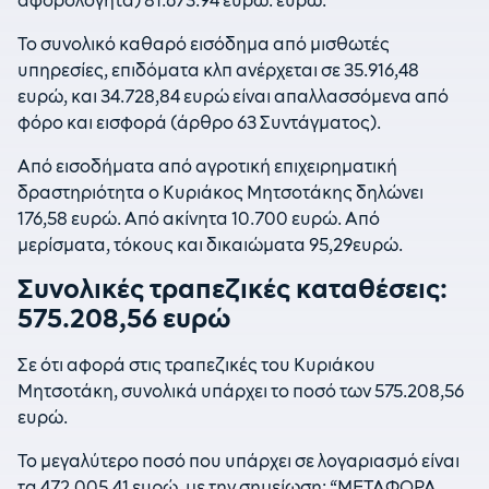
αφορολόγητα) 81.673.94 ευρώ. ευρώ.
Το συνολικό καθαρό εισόδημα από μισθωτές
υπηρεσίες, επιδόματα κλπ ανέρχεται σε 35.916,48
ευρώ, και 34.728,84 ευρώ είναι απαλλασσόμενα από
φόρο και εισφορά (άρθρο 63 Συντάγματος).
Από εισοδήματα από αγροτική επιχειρηματική
δραστηριότητα ο Κυριάκος Μητσοτάκης δηλώνει
176,58 ευρώ. Από ακίνητα 10.700 ευρώ. Από
μερίσματα, τόκους και δικαιώματα 95,29ευρώ.
Συνολικές τραπεζικές καταθέσεις:
575.208,56 ευρώ
Σε ότι αφορά στις τραπεζικές του Κυριάκου
Μητσοτάκη, συνολικά υπάρχει το ποσό των 575.208,56
ευρώ.
Το μεγαλύτερο ποσό που υπάρχει σε λογαριασμό είναι
τα 472.005,41 ευρώ, με την σημείωση: “ΜΕΤΑΦΟΡΑ