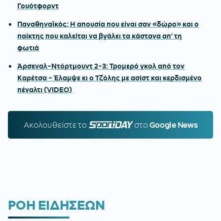
Γουότφορντ
Παναθηναϊκός: Η απουσία που είναι σαν «δώρο» και ο
παίκτης που καλείται να βγάλει τα κάστανα απ' τη
φωτιά
Άρσεναλ-Ντόρτμουντ 2-3: Τρομερό γκολ από τον
Καρέτσα - Έλαμψε κι ο Τζόλης με ασίστ και κερδισμένο
πέναλτι (VIDEO)
Ακολουθείστε τo
SPORTDAY.GR
στο
Google News
ΡΟΗ ΕΙΔΗΣΕΩΝ