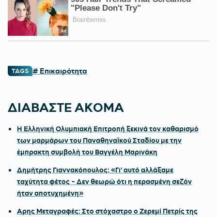
# Επικαιρότητα
TAGS
ΔΙΑΒΑΣΤΕ ΑΚΟΜΑ
Η Ελληνική Ολυμπιακή Επιτροπή ξεκινά τον καθαρισμό
των μαρμάρων του Παναθηναϊκού Σταδίου με την
έμπρακτη συμβολή του Βαγγέλη Μαρινάκη
Δημήτρης Γιαννακόπουλος: «Γι' αυτό αλλάξαμε
ταχύτητα φέτος - Δεν θεωρώ ότι η περασμένη σεζόν
ήταν αποτυχημένη»
Αρης Μεταγραφές: Στο στόχαστρο ο Ζερεμί Πετρίς της