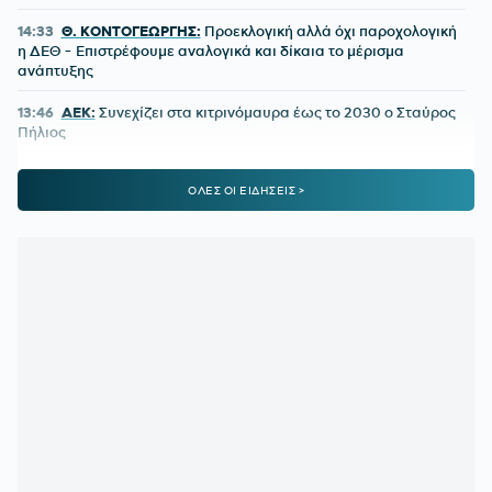
14:33
Θ. ΚΟΝΤΟΓΕΩΡΓΗΣ:
Προεκλογική αλλά όχι παροχολογική
η ΔΕΘ - Επιστρέφουμε αναλογικά και δίκαια το μέρισμα
ανάπτυξης
13:46
ΑΕΚ:
Συνεχίζει στα κιτρινόμαυρα έως το 2030 ο Σταύρος
Πήλιος
13:41
ΒΑΓΓΕΛΗΣ ΜΑΡΙΝΑΚΗΣ:
Στη λίστα με τους 50
ΟΛΕΣ ΟΙ ΕΙΔΗΣΕΙΣ >
πλουσιότερους ιδιοκτήτες ομάδων
13:10
ΠΑΝΑΘΗΝΑΪΚΟΣ:
Πρώην παίκτης του «τριφυλλιού»
ετοιμάζεται για την 4η κατηγορία της Ιταλίας
12:40
Η ΕΠΟ ΕΥΧΗΘΗΚΕ ΣΤΟΝ ΟΤΟ ΡΕΧΑΓΚΕΛ ΓΙΑ ΤΑ
ΓΕΝΕΘΛΙΑ ΤΟΥ:
«Σημάδεψε την ιστορία της Εθνικής»
12:15
ΟΛΥΜΠΙΑΚΟΣ:
Υπάρχει σήμερα ιδανική ενδεκάδα;
11:40
ΒΙΛΕΡΜΠΑΝ:
Στο τραπέζι η πώληση στην οικογένεια
Μπας – Οι διαπραγματεύσεις και το ποσό
11:06
ΠΑΓΚΟΣΜΙΟ ΣΤΙΒΟΥ Κ20:
Ασημένια η Ρούσσου στα
800μ. με συγκλονιστικό φινάλε