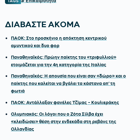
# Επικαιρότητα
TAGS
ΔΙΑΒΑΣΤΕ ΑΚΟΜΑ
ΠΑΟΚ: Στο προσκήνιο η απόκτηση κεντρικού
αμυντικού και δυο φορ
Παναθηναϊκός: Πρώην παίκτης του «τριφυλλιού»
ετοιμάζεται για την 4η κατηγορία της Ιταλίας
Παναθηναϊκός: Η απουσία που είναι σαν «δώρο» και ο
παίκτης που καλείται να βγάλει τα κάστανα απ' τη
φωτιά
ΠΑΟΚ: Αντάλλαξαν φανέλες Τζίμας - Κουλιεράκης
Ολυμπιακός: Οι λόγοι που ο Ζότα Σίλβα έχει
«κλειδώσει» θέση στην ενδεκάδα στη ρεβάνς της
Ολλανδίας