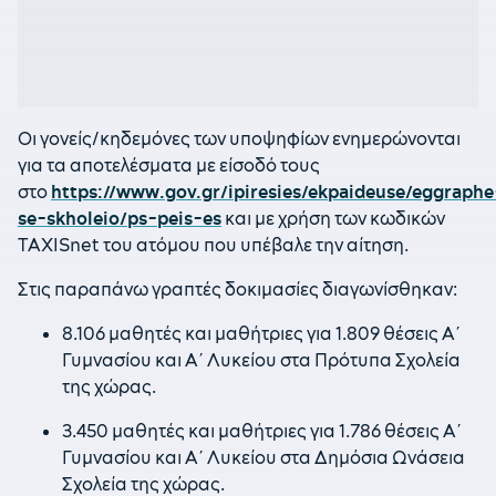
Οι γονείς/κηδεμόνες των υποψηφίων ενημερώνονται
για τα αποτελέσματα με είσοδό τους
στο
https://www.gov.gr/ipiresies/ekpaideuse/eggraphe
se-skholeio/ps-peis-es
και με χρήση των κωδικών
ΤAXISnet του ατόμου που υπέβαλε την αίτηση.
Στις παραπάνω γραπτές δοκιμασίες διαγωνίσθηκαν:
8.106 μαθητές και μαθήτριες για 1.809 θέσεις Α΄
Γυμνασίου και Α΄ Λυκείου στα Πρότυπα Σχολεία
της χώρας.
3.450 μαθητές και μαθήτριες για 1.786 θέσεις Α΄
Γυμνασίου και Α΄ Λυκείου στα Δημόσια Ωνάσεια
Σχολεία της χώρας.