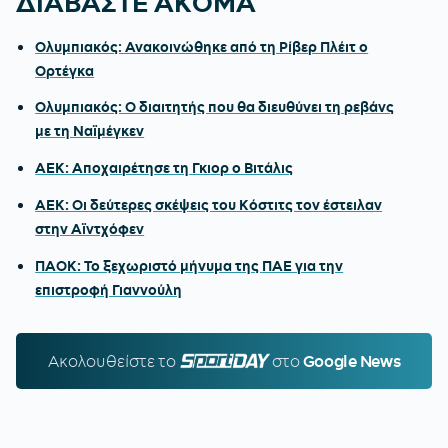
ΔΙΑΒΑΣΤΕ ΑΚΟΜΑ
Ολυμπιακός: Ανακοινώθηκε από τη Ρίβερ Πλέιτ ο
Ορτέγκα
Ολυμπιακός: Ο διαιτητής που θα διευθύνει τη ρεβάνς
με τη Ναϊμέγκεν
ΑΕΚ: Αποχαιρέτησε τη Γκιορ ο Βιτάλις
ΑΕΚ: Οι δεύτερες σκέψεις του Κόστιτς τον έστειλαν
στην Αϊντχόφεν
ΠΑΟΚ: Το ξεχωριστό μήνυμα της ΠΑΕ για την
επιστροφή Γιαννούλη
Ακολουθείστε τo
SPORTDAY.GR
στο
Google News