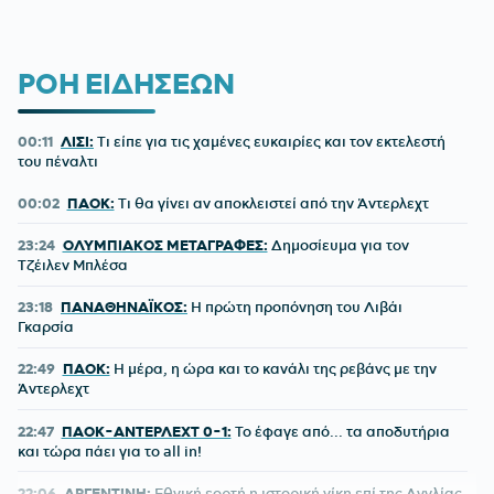
ΡΟΗ ΕΙΔΗΣΕΩΝ
00:11
ΛΙΣΙ:
Τι είπε για τις χαμένες ευκαιρίες και τον εκτελεστή
του πέναλτι
00:02
ΠΑΟΚ:
Τι θα γίνει αν αποκλειστεί από την Άντερλεχτ
23:24
ΟΛΥΜΠΙΑΚΟΣ ΜΕΤΑΓΡΑΦΕΣ:
Δημοσίευμα για τον
Τζέιλεν Μπλέσα
23:18
ΠΑΝΑΘΗΝΑΪΚΟΣ:
Η πρώτη προπόνηση του Λιβάι
Γκαρσία
22:49
ΠΑΟΚ:
Η μέρα, η ώρα και το κανάλι της ρεβάνς με την
Άντερλεχτ
22:47
ΠΑΟΚ-ΑΝΤΕΡΛΕΧΤ 0-1:
Το έφαγε από... τα αποδυτήρια
και τώρα πάει για το all in!
22:06
ΑΡΓΕΝΤΙΝΗ:
Εθνική εορτή η ιστορική νίκη επί της Αγγλίας