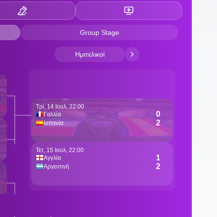
1
σ
1
γ
1
φ
1
τ
1
Φ
1
γ
ρ
1
Μ