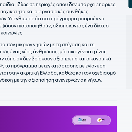
1
ά παιδιά, ιδίως σε περιοχές όπου δεν υπάρχει επαρκές
κ
ποχικότητα και οι εργασιακές συνθήκες
ων. Υπενθύμισε ότι στο πρόγραμμα μπορούν να
1
 εφόσον πιστοποιηθούν, αξιοποιώντας ένα δίκτυο
ν
π
 κοινωνίες.
1
τα των μικρών νησιών με τη στέγαση και τη
κ
ως ένας νέος άνθρωπος, μία οικογένεια ή ένας
ν τόπο αν δεν βρίσκουν αξιοπρεπή και οικονομικά
1
π
 ΙΙ», το πρόγραμμα μετεγκατάστασης με ενίσχυση
νται στην ακριτική Ελλάδα, καθώς και τον σχεδιασμό
1
σύνδεση με την αξιοποίηση ανενεργών ακινήτων.
τ
κ
1
Α
σ
1
α
Α