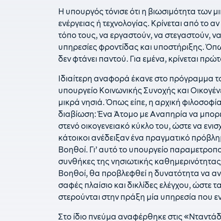
Η υπουργός τόνισε ότι η βιωσιμότητα των μ
ενέργειας ή τεχνολογίας. Κρίνεται από το α
τόπο τους, να εργαστούν, να στεγαστούν, ν
υπηρεσίες φροντίδας και υποστήριξης. Όπως
δεν φτάνει παντού. Για εμένα, κρίνεται πρώτ
Ιδιαίτερη αναφορά έκανε στο πρόγραμμα τ
υπουργείο Κοινωνικής Συνοχής και Οικογέν
μικρά νησιά. Όπως είπε, η αρχική φιλοσοφ
διαβίωση: Ένα Άτομο με Αναπηρία να μπορε
στενό οικογενειακό κύκλο του, ώστε να ενισ
κάτοικοι ανέδειξαν ένα πραγματικό πρόβλη
Βοηθοί. Γι’ αυτό το υπουργείο παραμετροπο
συνθήκες της νησιωτικής καθημερινότητας
Βοηθοί, θα προβλεφθεί η δυνατότητα να α
σαφές πλαίσιο και δικλίδες ελέγχου, ώστε 
στερούνται στην πράξη μία υπηρεσία που εν
Στο ίδιο πνεύμα αναφέρθηκε στις «Νταντάδε