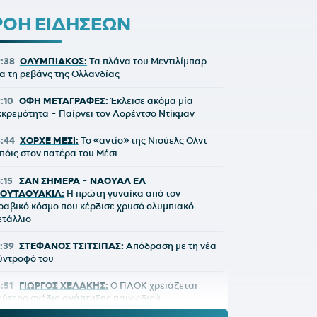
ΡΟΗ ΕΙΔΗΣΕΩΝ
9:38
ΟΛΥΜΠΙΑΚΟΣ:
Τα πλάνα του Μεντιλίμπαρ
ια τη ρεβάνς της Ολλανδίας
9:10
ΟΦΗ ΜΕΤΑΓΡΑΦΕΣ:
Έκλεισε ακόμα μία
κκρεμότητα - Παίρνει τον Λορέντσο Ντίκμαν
8:44
ΧΟΡΧΕ ΜΕΣΙ:
To «αντίο» της Νιούελς Ολντ
πόις στον πατέρα του Μέσι
8:15
ΣΑΝ ΣΗΜΕΡΑ - ΝΑΟΥΑΛ ΕΛ
ΟΥΤΑΟΥΑΚΙΛ:
Η πρώτη γυναίκα από τον
ραβικό κόσμο που κέρδισε χρυσό ολυμπιακό
ετάλλιο
7:39
ΣΤΕΦΑΝΟΣ ΤΣΙΤΣΙΠΑΣ:
Απόδραση με τη νέα
ύντροφό του
6:51
ΓΙΩΡΓΟΣ ΧΕΛΑΚΗΣ:
Ο ΠΑΟΚ χρειάζεται
εύτερο σχέδιο ανάπτυξης παιχνιδιού