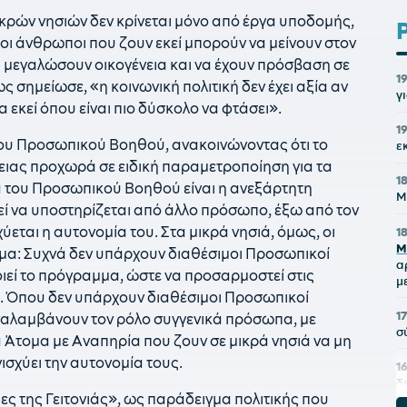
ικρών νησιών δεν κρίνεται μόνο από έργα υποδομής,
ν οι άνθρωποι που ζουν εκεί μπορούν να μείνουν στον
α μεγαλώσουν οικογένεια και να έχουν πρόσβαση σε
1
 σημείωσε, «η κοινωνική πολιτική δεν έχει αξία αν
γ
α εκεί όπου είναι πιο δύσκολο να φτάσει».
1
ου Προσωπικού Βοηθού, ανακοινώνοντας ότι το
ε
ειας προχωρά σε ειδική παραμετροποίηση για τα
1
ία του Προσωπικού Βοηθού είναι η ανεξάρτητη
Μ
ί να υποστηρίζεται από άλλο πρόσωπο, έξω από τον
χύεται η αυτονομία του. Στα μικρά νησιά, όμως, οι
1
Μ
μα: Συχνά δεν υπάρχουν διαθέσιμοι Προσωπικοί
α
ιεί το πρόγραμμα, ώστε να προσαρμοστεί στις
μ
. Όπου δεν υπάρχουν διαθέσιμοι Προσωπικοί
1
ναλαμβάνουν τον ρόλο συγγενικά πρόσωπα, με
σ
τα Άτομα με Αναπηρία που ζουν σε μικρά νησιά να μη
ισχύει την αυτονομία τους.
1
δ
ς της Γειτονιάς», ως παράδειγμα πολιτικής που