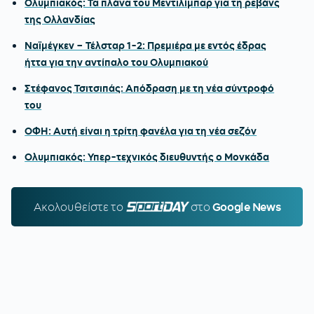
Ολυμπιακός: Τα πλάνα του Μεντιλίμπαρ για τη ρεβάνς
της Ολλανδίας
Ναϊμέγκεν – Τέλσταρ 1-2: Πρεμιέρα με εντός έδρας
ήττα για την αντίπαλο του Ολυμπιακού
Στέφανος Τσιτσιπάς: Απόδραση με τη νέα σύντροφό
του
ΟΦΗ: Αυτή είναι η τρίτη φανέλα για τη νέα σεζόν
Ολυμπιακός: Υπερ-τεχνικός διευθυντής ο Μονκάδα
Ακολουθείστε τo
SPORTDAY.GR
στο
Google News