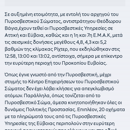
Σε αυξημένη ετοιμότητα, με εντολή του αρχηγού του
Πυροσβεστικού Σώματος, αντιστράτηγου Θεόδωρου
Βάγια,έχουν τεθεί οι Πυροσβεστικές Υπηρεσίες σε
Αττική και Εύβοια, καθώς και η 1η και 7η Ε.Μ.Α.Κ, μετά
τις σεισμικές δονήσεις μεγέθους 4,8, 4,3 και 5,2
βαθμών της κλίμακας Ρίχτερ, που εκδηλώθηκαν στις
12:58, 13:00 και 13:02, αντίστοιχα, σήμερα με επίκεντρο
την ευρύτερη περιοχή του Προκοπίου Ευβοίας.
Όπως έγινε γνωστό από την Πυροσβεστική, μέχρι
στιγμής το Κέντρο Επιχειρήσεων του Πυροσβεστικού
Σώματος δεν έχει λάβει κλήσεις για απεγκλωβισμό
ατόμων. Παράλληλα, όπως τονίζεται από το
Πυροσβεστικό Σώμα, άμεσα κινητοποιήθηκαν όλες οι
δυνάμεις Πολιτικής Προστασίας. Επιπλέον, 20 οχήματα
με τα πληρώματά τους από τις Πυροσβεστικές
Υπηρεσίες της Εύβοιας περιπολούν στην ευρύτερη