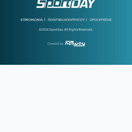
08:00
ΚΑΙΡΟΣ:
Ακάθεκτος ο υδράργυρος που οδεύει προς τους
40!
|
|
ΕΠΙΚΟΙΝΩΝΙΑ
ΠΟΛΙΤΙΚΗ ΑΠΟΡΡΗΤΟΥ
ΟΡΟΙ ΧΡΗΣΗΣ
00:17
ΟΛΥΜΠΙΑΚΟΣ:
Οι λόγοι που ο Ζότα Σίλβα έχει
©2026 Sportday. All Rights Reserved.
«κλειδώσει» θέση στην ενδεκάδα στη ρεβάνς της Ολλανδίας
23:56
ΜΠΑΡΤΣΕΛΟΝΑ:
Το συγκινητικό αντίο στον πατέρα του
Created by
Μέσι
23:35
ΟΦΗ ΑΠΟ ΚΟΥΝΙΑ:
Ο νεότερος κάτοχος διαρκείας του
ΟΦΗ είναι... 2 μηνών