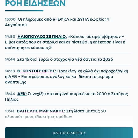
ΡΟΗ ΕΙΔΗΣΕΩΝ
15:00
Οι πληρωμές από e-ΕΦΚΑ και ΔΥΠΑ έως τις 14
Αυγούστου
14:50
ΗΛΙΟΠΟΥΛΟΣ ΣΕ ΠΗΛΙΟ:
«Κάποιοι σε αμφισβήτησαν -
Είμαι αυτός που σε στήριξα και σε πίστεψα, η επέκταση είναι η
απάντηση σε κάποιους»
14:44
Στα 15 δισ. ευρώ ο στόχος για νέα δάνεια το 2026
14:33
Θ. ΚΟΝΤΟΓΕΩΡΓΗΣ:
Προεκλογική αλλά όχι παροχολογική
η ΔΕΘ - Επιστρέφουμε αναλογικά και δίκαια το μέρισμα
ανάπτυξης
13:46
ΑΕΚ:
Συνεχίζει στα κιτρινόμαυρα έως το 2030 ο Σταύρος
Πήλιος
13:41
ΒΑΓΓΕΛΗΣ ΜΑΡΙΝΑΚΗΣ:
Στη λίστα με τους 50
πλουσιότερους ιδιοκτήτες ομάδων
13:10
ΠΑΝΑΘΗΝΑΪΚΟΣ:
Πρώην παίκτης του «τριφυλλιού»
ΟΛΕΣ ΟΙ ΕΙΔΗΣΕΙΣ >
ετοιμάζεται για την 4η κατηγορία της Ιταλίας