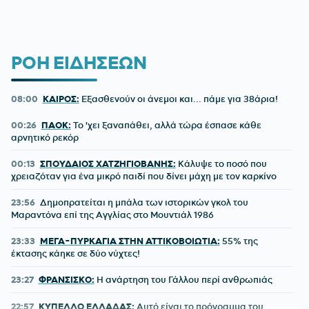
ΡΟΗ ΕΙΔΗΣΕΩΝ
08:00
ΚΑΙΡΟΣ:
Εξασθενούν οι άνεμοι και... πάμε για 38άρια!
00:26
ΠΑΟΚ:
Το 'χει ξαναπάθει, αλλά τώρα έσπασε κάθε
αρνητικό ρεκόρ
00:13
ΣΠΟΥΔΑΙΟΣ ΧΑΤΖΗΓΙΟΒΑΝΗΣ:
Κάλυψε το ποσό που
χρειαζόταν για ένα μικρό παιδί που δίνει μάχη με τον καρκίνο
23:56
Δημοπρατείται η μπάλα των ιστορικών γκολ του
Μαραντόνα επί της Αγγλίας στο Μουντιάλ 1986
23:33
ΜΕΓΑ-ΠΥΡΚΑΓΙΑ ΣΤΗΝ ΑΤΤΙΚΟΒΟΙΩΤΙΑ:
55% της
έκτασης κάηκε σε δύο νύχτες!
23:27
ΦΡΑΝΣΙΣΚΟ:
Η ανάρτηση του Γάλλου περί ανθρωπιάς
22:57
ΚΥΠΕΛΛΟ ΕΛΛΑΔΑΣ:
Αυτό είναι το πρόγραμμα του