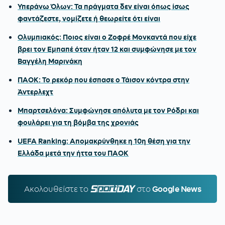
Υπεράνω Όλων: Τα πράγματα δεν είναι όπως ίσως
φαντάζεστε, νομίζετε ή θεωρείτε ότι είναι
Ολυμπιακός: Ποιος είναι ο Ζοφρέ Μονκαντά που είχε
βρει τον Εμπαπέ όταν ήταν 12 και συμφώνησε με τον
Βαγγέλη Μαρινάκη
ΠΑΟΚ: Το ρεκόρ που έσπασε ο Τάισον κόντρα στην
Άντερλεχτ
Μπαρτσελόνα: Συμφώνησε απόλυτα με τον Ρόδρι και
φουλάρει για τη βόμβα της χρονιάς
UEFA Ranking: Απομακρύνθηκε η 10η θέση για την
Ελλάδα μετά την ήττα του ΠΑΟΚ
Ακολουθείστε τo
SPORTDAY.GR
στο
Google News