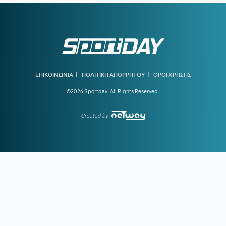
20:32
ΠΑΡΑΣΚΗΝΙΟ:
Ελληνική ομάδα έκανε πρόταση στον
Θεμπάγιος
20:31
Υπό απειλή δίωξης κοινωνικοί λειτουργοί που αρνούνται
να εκτελέσουν εισαγγελικές εντολές – Ακραία υποστελέχωση
στις κοινωνικές υπηρεσίες
|
|
ΕΠΙΚΟΙΝΩΝΙΑ
ΠΟΛΙΤΙΚΗ ΑΠΟΡΡΗΤΟΥ
ΟΡΟΙ ΧΡΗΣΗΣ
20:13
Ο διεθνούς φήμης συνθέτης Μάριος Ιωάννου Ηλία νέος
©2026 Sportday. All Rights Reserved.
συνθέτης των Τελετών Αφής και Παράδοσης της Ολυμπιακής
Φλόγας
Created by
19:45
ΓΙΩΡΓΟΣ ΧΕΛΑΚΗΣ:
Εχει κι ο Νίστρουπ τα «κολλήματά»
του...
19:04
ΠΑΟΚ:
Πρόταση της Γαλατάσαραϊ για δανεισμό του
Κωνσταντέλια