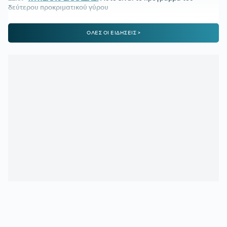
δεύτερου προκριματικού γύρου
22:36
ΠΑΓΚΟΣΜΙΟ Κ20:
Πανελλήνιο ρεκόρ η Μπακογιάννη
ΟΛΕΣ ΟΙ ΕΙΔΗΣΕΙΣ >
22:25
ΜΑΡΙΑ ΜΕΝΟΥΝΟΣ:
«Το έργο που έχει κάνει ο
κ.Κούβελος είναι σπουδαίο»
21:50
ΜΕΪΤΕ:
Η φωτό από το χειρουργικό κρεβάτι και το μήνυμά
του - Πόσο καιρό θα μείνει εκτός
21:42
ΦΥΣΙΚΟΘΕΡΑΠΕΥΤΗΣ ΜΑΡΑΝΤΟΝΑ:
«Η κατάστασή του
ήταν άθλια, δε σηκωνόταν από το κρεβάτι»
21:15
ΚΡΗΤΗ:
Τουρίστας ρωτούσε πόσο να πληρώσει για να
ασελγήσει σε 10χρονο κορίτσι!
21:11
ΑΑΔΕ:
Άνοιξε ξανά το σύστημα ΕΑΕ 2025 για
διορθώσεις και συμπληρώσεις στοιχείων από τους
παραγωγούς
20:46
ΝΙΣΤΡΟΥΠ-ΜΕΝΤΙΛΙΜΠΑΡ:
Η χρονιά άρχισε με ζόρια
20:38
ΚΙΝΑΝ ΕΒΑΝΣ:
Ανακοινώθηκε από τη Ζαλγκίρις και…
πάει Λόντον Λάιονς