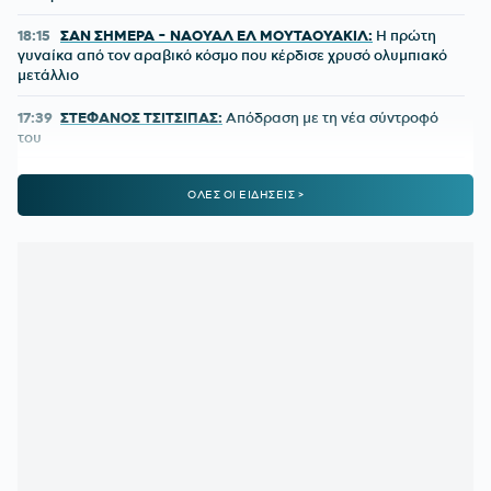
18:15
ΣΑΝ ΣΗΜΕΡΑ - ΝΑΟΥΑΛ ΕΛ ΜΟΥΤΑΟΥΑΚΙΛ:
Η πρώτη
γυναίκα από τον αραβικό κόσμο που κέρδισε χρυσό ολυμπιακό
μετάλλιο
17:39
ΣΤΕΦΑΝΟΣ ΤΣΙΤΣΙΠΑΣ:
Απόδραση με τη νέα σύντροφό
του
16:51
ΓΙΩΡΓΟΣ ΧΕΛΑΚΗΣ:
Ο ΠΑΟΚ χρειάζεται δεύτερο σχέδιο
ΟΛΕΣ ΟΙ ΕΙΔΗΣΕΙΣ >
ανάπτυξης παιχνιδιού
16:33
Ε. ΤΟΥΡΝΑΣ:
Ζήτησε πλήρη ετοιμότητα του κρατικού
μηχανισμού για τις επόμενες μέρες
15:51
ΕΙΔΙΚΟ ΧΩΡΟΤΑΞΙΚΟ ΓΙΑ ΤΟΝ ΤΟΥΡΙΣΜΟ:
Οι νέοι
κανόνες για επενδύσεις, νησιά και προορισμούς υπό πίεση
15:31
Ο «χάρτης» των πληρωμών από e-ΕΦΚΑ και ΔΥΠΑ από
10 έως 14 Αυγούστου
15:30
ΠΕΝΘΟΣ ΓΙΑ ΤΟΝ ΛΙΟΝΕΛ ΜΕΣΙ:
Πέθανε ο πατέρας του
15:29
Διευρύνεται η εθνική πρωτοβουλία για τις τιμές στα
σούπερ μάρκετ σε 686 επώνυμους κωδικούς