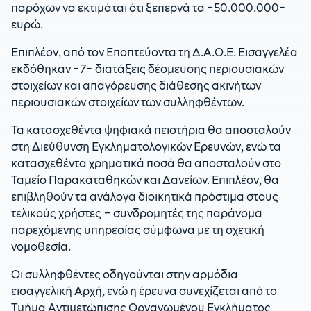
παρόχων να εκτιμάται ότι ξεπερνά τα -50.000.000-
ευρώ.
Επιπλέον, από τον Εποπτεύοντα τη Δ.Α.Ο.Ε. Εισαγγελέα
εκδόθηκαν -7- διατάξεις δέσμευσης περιουσιακών
στοιχείων και απαγόρευσης διάθεσης ακινήτων
περιουσιακών στοιχείων των συλληφθέντων.
Τα κατασχεθέντα ψηφιακά πειστήρια θα αποσταλούν
στη Διεύθυνση Εγκληματολογικών Ερευνών, ενώ τα
κατασχεθέντα χρηματικά ποσά θα αποσταλούν στο
Ταμείο Παρακαταθηκών και Δανείων. Επιπλέον, θα
επιβληθούν τα ανάλογα διοικητικά πρόστιμα στους
τελικούς χρήστες – συνδρομητές της παράνομα
παρεχόμενης υπηρεσίας σύμφωνα με τη σχετική
νομοθεσία.
Οι συλληφθέντες οδηγούνται στην αρμόδια
εισαγγελική Αρχή, ενώ η έρευνα συνεχίζεται από το
Τμήμα Αντιμετώπισης Οργανωμένου Εγκλήματος