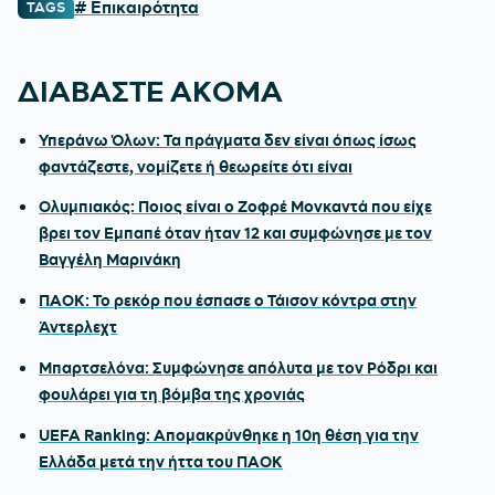
# Επικαιρότητα
TAGS
ΔΙΑΒΑΣΤΕ ΑΚΟΜΑ
Υπεράνω Όλων: Τα πράγματα δεν είναι όπως ίσως
φαντάζεστε, νομίζετε ή θεωρείτε ότι είναι
Ολυμπιακός: Ποιος είναι ο Ζοφρέ Μονκαντά που είχε
βρει τον Εμπαπέ όταν ήταν 12 και συμφώνησε με τον
Βαγγέλη Μαρινάκη
ΠΑΟΚ: Το ρεκόρ που έσπασε ο Τάισον κόντρα στην
Άντερλεχτ
Μπαρτσελόνα: Συμφώνησε απόλυτα με τον Ρόδρι και
φουλάρει για τη βόμβα της χρονιάς
UEFA Ranking: Απομακρύνθηκε η 10η θέση για την
Ελλάδα μετά την ήττα του ΠΑΟΚ