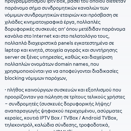
προγραμματισμού iptv box, βάσει του οποίου διέθεταν
παράνομο σήμα συνδρομητικών καναλιών των
νόμιμων συνδρομητικών εταιριών και πρόσβαση σε
χιλιάδες κινηματογραφικά έργα, πολλαπλές
δορυφορικές συσκευές απ’ όπου μετέδιδαν παράνομα
κανάλια στο Internet και στο πελατολόγιο τους,
πολλαπλά διαχειριστικά panels εγκατεστημένα σε
laptop και κινητά, στοιχεία αγοράς και συντήρησης
server σε ξένες υπηρεσίες, καθώς και διαχείριση
πολλαπλών ονομάτων domain names, που
χρησιμοποιούνται για να αποφεύγονται διαδικασίες
blocking νόμιμων παρόχων,
• πλήθος καινούργιων συσκευών και εξοπλισμού που
προορίζονταν για πώληση σε τρίτους τελικούς χρήστες
– συνδρομητές (συσκευές δορυφορικής λήψης/
αναπαραγωγής ψηφιακού περιεχομένου, ασύρματες
κεραίες, κουτιά IPTV Βox / TVBox / Android TVBox,
τηλεκοντρόλ, καλώδια σύνδεσης, τροφοδοτικά,