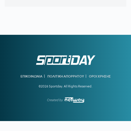
15:20
ΕΛΛΗΝΙΚΗ ΑΝΑΠΤΥΞΙΑΚΗ ΤΡΑΠΕΖΑ:
Ανοίγει ο δρόμος
για δάνεια έως και 5 δισ. ευρώ στους μικρομεσαίους
15:14
Με ταχείς ρυθμούς οι διαδικασίες αποκατάστασης μετά
την πυρκαγιά στη Δυτική Αττική
15:00
ΟΦΗ:
Αυτή είναι η τρίτη φανέλα για τη νέα σεζόν
14:02
ΟΛΥΜΠΙΑΚΟΣ ΜΕΤΑΓΡΑΦΕΣ:
Τα δίνει όλα για Πουέρτα
13:37
ΠΑΟΚ:
Ο Τρινκιέρι στη Θεσσαλονίκη με φόντο την έναρξη
της προετοιμασίας
|
|
ΕΠΙΚΟΙΝΩΝΙΑ
ΠΟΛΙΤΙΚΗ ΑΠΟΡΡΗΤΟΥ
ΟΡΟΙ ΧΡΗΣΗΣ
13:05
ΦΕΝΕΡΜΠΑΧΤΣΕ:
«Ο Παυλίδης αποδέχτηκε την πρόταση
©2026 Sportday. All Rights Reserved.
– Ανένδοτη η Μπενφίκα»
12:32
ΓΙΩΡΓΟΣ ΚΟΥΤΣΙΑΣ:
Ντεμπούτο με γκολ στη Φαμαλικάο
Created by
12:00
ΠΑΝΑΘΗΝΑΪΚΟΣ:
Οι σκέψεις του Νίστρουπ για την
χρησιμοποίηση του Λιβάι Γκαρσία στη ρεβάνς