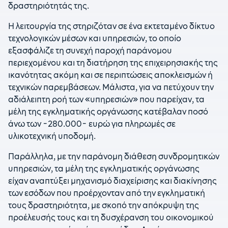
δραστηριότητάς της.
Η λειτουργία της στηριζόταν σε ένα εκτεταμένο δίκτυο
τεχνολογικών μέσων και υπηρεσιών, το οποίο
εξασφάλιζε τη συνεχή παροχή παράνομου
περιεχομένου και τη διατήρηση της επιχειρησιακής της
ικανότητας ακόμη και σε περιπτώσεις αποκλεισμών ή
τεχνικών παρεμβάσεων. Μάλιστα, για να πετύχουν την
αδιάλειπτη ροή των «υπηρεσιών» που παρείχαν, τα
μέλη της εγκληματικής οργάνωσης κατέβαλαν ποσό
άνω των -280.000- ευρώ για πληρωμές σε
υλικοτεχνική υποδομή.
Παράλληλα, με την παράνομη διάθεση συνδρομητικών
υπηρεσιών, τα μέλη της εγκληματικής οργάνωσης
είχαν αναπτύξει μηχανισμό διαχείρισης και διακίνησης
των εσόδων που προέρχονταν από την εγκληματική
τους δραστηριότητα, με σκοπό την απόκρυψη της
προέλευσής τους και τη δυσχέρανση του οικονομικού