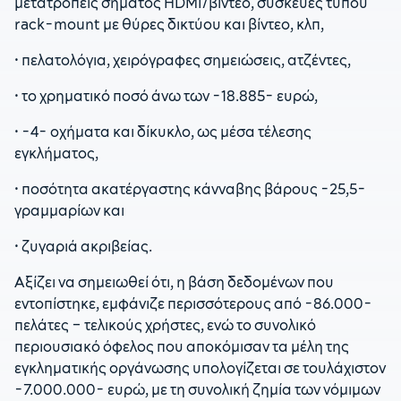
μετατροπείς σήματος HDMI/βίντεο, συσκευές τύπου
rack-mount με θύρες δικτύου και βίντεο, κλπ,
• πελατολόγια, χειρόγραφες σημειώσεις, ατζέντες,
• το χρηματικό ποσό άνω των -18.885- ευρώ,
• -4- οχήματα και δίκυκλο, ως μέσα τέλεσης
εγκλήματος,
• ποσότητα ακατέργαστης κάνναβης βάρους -25,5-
γραμμαρίων και
• ζυγαριά ακριβείας.
Αξίζει να σημειωθεί ότι, η βάση δεδομένων που
εντοπίστηκε, εμφάνιζε περισσότερους από -86.000-
πελάτες – τελικούς χρήστες, ενώ το συνολικό
περιουσιακό όφελος που αποκόμισαν τα μέλη της
εγκληματικής οργάνωσης υπολογίζεται σε τουλάχιστον
-7.000.000- ευρώ, με τη συνολική ζημία των νόμιμων