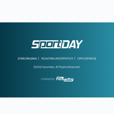
08:00
ΚΑΙΡΟΣ:
Ακάθεκτος ο υδράργυρος που οδεύει προς τους
40!
00:17
ΟΛΥΜΠΙΑΚΟΣ:
Οι λόγοι που ο Ζότα Σίλβα έχει
«κλειδώσει» θέση στην ενδεκάδα στη ρεβάνς της Ολλανδίας
23:56
ΜΠΑΡΤΣΕΛΟΝΑ:
Το συγκινητικό αντίο στον πατέρα του
Μέσι
23:35
ΟΦΗ ΑΠΟ ΚΟΥΝΙΑ:
Ο νεότερος κάτοχος διαρκείας του
ΟΦΗ είναι... 2 μηνών
|
|
ΕΠΙΚΟΙΝΩΝΙΑ
ΠΟΛΙΤΙΚΗ ΑΠΟΡΡΗΤΟΥ
ΟΡΟΙ ΧΡΗΣΗΣ
23:28
ΓΙΑΝΝΗΣ ΚΩΝΣΤΑΝΤΕΛΙΑΣ:
Έγινε μπαμπάς για δεύτερη
©2026 Sportday. All Rights Reserved.
φορά
22:51
ΠΑΝΑΘΗΝΑΪΚΟΣ:
Εύκολη νίκη για την ΤΣΣΚΑ 1948 πριν
Created by
από τη ρεβάνς
22:33
ΝΙΚΟΛΙΤΣ:
«Τα επίσημα είναι διαφορετικά παιχνίδια» -
Τι είπε για τις μεταγραφές