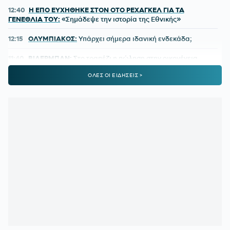
12:40
Η ΕΠΟ ΕΥΧΗΘΗΚΕ ΣΤΟΝ ΟΤΟ ΡΕΧΑΓΚΕΛ ΓΙΑ ΤΑ
ΓΕΝΕΘΛΙΑ ΤΟΥ:
«Σημάδεψε την ιστορία της Εθνικής»
12:15
ΟΛΥΜΠΙΑΚΟΣ:
Υπάρχει σήμερα ιδανική ενδεκάδα;
11:40
ΒΙΛΕΡΜΠΑΝ:
Στο τραπέζι η πώληση στην οικογένεια
Μπας – Οι διαπραγματεύσεις και το ποσό
ΟΛΕΣ ΟΙ ΕΙΔΗΣΕΙΣ >
11:06
ΠΑΓΚΟΣΜΙΟ ΣΤΙΒΟΥ Κ20:
Ασημένια η Ρούσσου στα
800μ. με συγκλονιστικό φινάλε
10:36
ΠΑΟΚ:
Στο προσκήνιο η απόκτηση κεντρικού αμυντικού
και δυο φορ
10:05
ΠΑΟΚ:
Αντάλλαξαν φανέλες Τζίμας - Κουλιεράκης
09:35
ΣΠΟΡΤΙΝΓΚ ΛΙΣΑΒΟΝΑΣ:
Ο Ιωναννίδης επέστρεψε με
γκολ αλλά τα λιοντάρια γκέλαραν στην πρεμιέρα
09:02
ΝΟΤΙΓΧΑΜ:
Ολοκληρώνει τη μεταγραφή Ντιομαντέ
08:30
ΠΑΝΑΘΗΝΑΪΚΟΣ:
Η απουσία που είναι σαν «δώρο» και
ο παίκτης που καλείται να βγάλει τα κάστανα απ' τη φωτιά