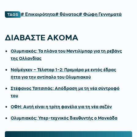
# Επικαιρότητα
# θάνατος
# Φώφη Γεννηματά
TAGS
ΔΙΑΒΑΣΤΕ ΑΚΟΜΑ
Ολυμπιακός: Τα πλάνα του Μεντιλίμπαρ για τη ρεβάνς
της Ολλανδίας
Ναϊμέγκεν – Τέλσταρ 1-2: Πρεμιέρα με εντός έδρας
ήττα για την αντίπαλο του Ολυμπιακού
Στέφανος Τσιτσιπάς: Απόδραση με τη νέα σύντροφό
του
ΟΦΗ: Αυτή είναι η τρίτη φανέλα για τη νέα σεζόν
Ολυμπιακός: Υπερ-τεχνικός διευθυντής ο Μονκάδα