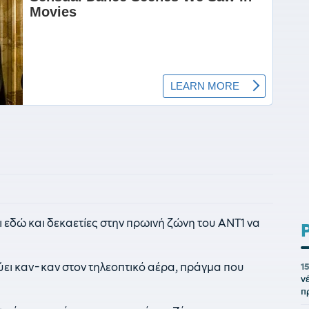
 εδώ και δεκαετίες στην πρωινή ζώνη του ΑΝΤ1 να
ύει καν-καν στον τηλεοπτικό αέρα, πράγμα που
1
ν
π