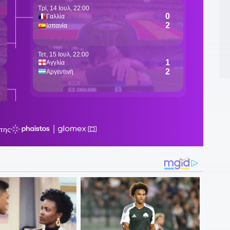
1
φ
1
τ
1
Φ
1
γ
ρ
1
Μ
1
1
μ
1
0