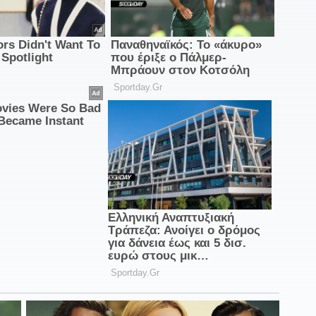
0
φ
0
σ
0
γ