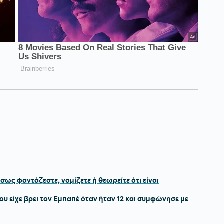
σως φαντάζεστε, νομίζετε ή θεωρείτε ότι είναι
ου είχε βρει τον Εμπαπέ όταν ήταν 12 και συμφώνησε με