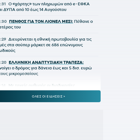
5:31
Ο «χάρτης» των πληρωμών από e-ΕΦΚΑ
αι ΔΥΠΑ από 10 έως 14 Αυγούστου
5:30
ΠΕΝΘΟΣ ΓΙΑ ΤΟΝ ΛΙΟΝΕΛ ΜΕΣΙ:
Πέθανε ο
ατέρας του
5:29
Διευρύνεται η εθνική πρωτοβουλία για τις
ιμές στα σούπερ μάρκετ σε 686 επώνυμους
ωδικούς
5:20
ΕΛΛΗΝΙΚΗ ΑΝΑΠΤΥΞΙΑΚΗ ΤΡΑΠΕΖΑ:
νοίγει ο δρόμος για δάνεια έως και 5 δισ. ευρώ
τους μικρομεσαίους
5:14
Με ταχείς ρυθμούς οι διαδικασίες
ποκατάστασης μετά την πυρκαγιά στη Δυτική
ττική
ΟΛΕΣ ΟΙ ΕΙΔΗΣΕΙΣ >
5:00
ΟΦΗ:
Αυτή είναι η τρίτη φανέλα για τη νέα
εζόν
4:02
ΟΛΥΜΠΙΑΚΟΣ ΜΕΤΑΓΡΑΦΕΣ:
Τα δίνει όλα
ια Πουέρτα