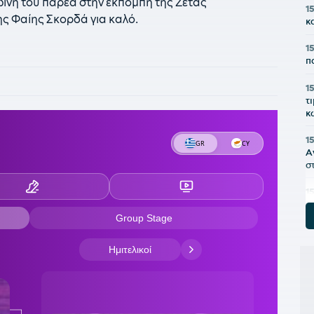
ινή του παρέα στην εκπομπή της Ζέτας
1
ς Φαίης Σκορδά για καλό.
κ
1
π
1
τ
κ
1
Α
σ
1
α
Α
1
σ
1
γ