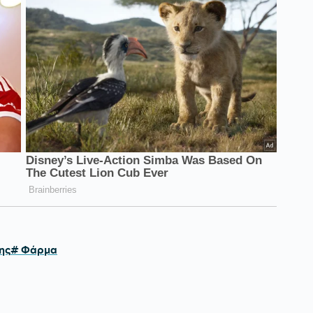
ης
# Φάρμα