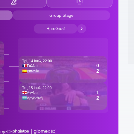
0
Β
0
Π
2
ν
ν
2
h
2
ρ
2
π
2
π