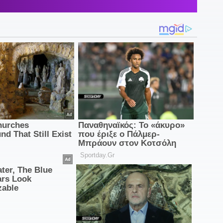
2
υ
2
2
Δ
2
π