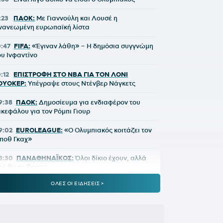
:23
ΠΑΟΚ:
Με Γιαννούλη και Λουσέ η
νανεωμένη ευρωπαϊκή λίστα
0:47
FIFA:
«Έγιναν λάθη» – Η δημόσια συγγνώμη
ου Ινφαντίνο
0:12
ΕΠΙΣΤΡΟΦΗ ΣΤΟ NBA ΓΙΑ ΤΟΝ ΛΟΝΙ
ΟΥΟΚΕΡ:
Υπέγραψε στους Ντένβερ Νάγκετς
9:38
ΠΑΟΚ:
Δημοσίευμα για ενδιαφέρον του
ικεφάλου για τον Ρόμπι Γιουρ
9:02
EUROLEAGUE:
«Ο Ολυμπιακός κοιτάζει τον
ποθ Γκαχ»
8:30
ΠΑΝΑΘΗΝΑΪΚΟΣ:
Όλοι δίκιο έχουν, αλλά
ού θα το βρουν;
ΟΛΕΣ ΟΙ ΕΙΔΗΣΕΙΣ >
8:02
ΑΘΛΗΤΙΚΕΣ ΜΕΤΑΔΟΣΕΙΣ:
Πού θα δείτε το
ΑΟΚ - Άντερλεχτ
0:25
ΠΑΝΑΘΗΝΑΪΚΟΣ:
Δείξε μου τα χαφ σου, να
ου πω τι ομάδα έχεις