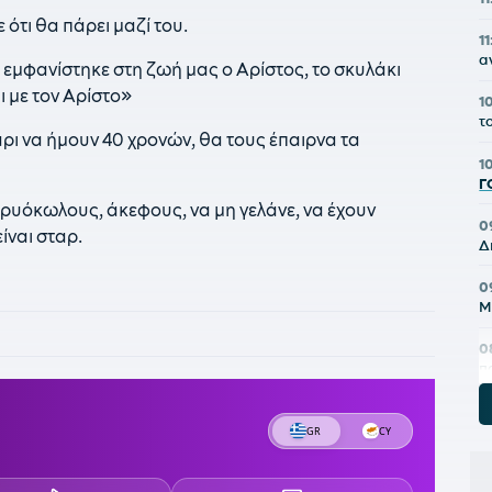
ότι θα πάρει μαζί του.
11
α
 εμφανίστηκε στη ζωή μας ο Αρίστος, το σκυλάκι
ι με τον Αρίστο»
1
τ
ι να ήμουν 40 χρονών, θα τους έπαιρνα τα
1
Γ
ρυόκωλους, άκεφους, να μη γελάνε, να έχουν
0
ίναι σταρ.
Δ
0
Μ
0
π
0
Π
0
σ