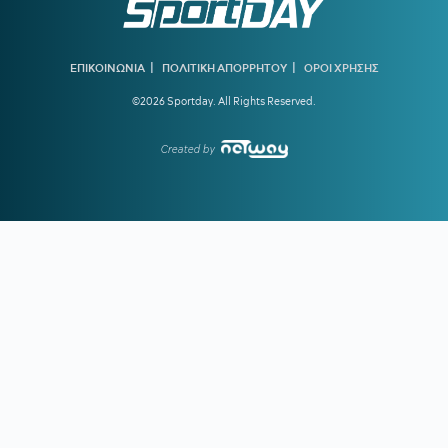
Μαρινάκη
13:45
ΑΕΚ:
Ο Ηλιόπουλος βλέπει στον Μάγερ... το βλέμμα της
τίγρης!
|
|
ΕΠΙΚΟΙΝΩΝΙΑ
ΠΟΛΙΤΙΚΗ ΑΠΟΡΡΗΤΟΥ
ΟΡΟΙ ΧΡΗΣΗΣ
©2026 Sportday. All Rights Reserved.
13:15
ΟΛΥΜΠΙΑΚΟΣ:
Οι ανταγωνιστές των «ερυθρόλευκων»
για τον Πουέρτα
Created by
12:51
ΝΟΤΙΑ ΚΟΡΕΑ:
Η Ομοσπονδία πρόσφερε σεξουαλικές
υπηρεσίες σε ξένους διαιτητές
12:25
ΑΕΚ:
Ο Πέρισιτς... έκλεψε τον Κόστιτς από την Ένωση