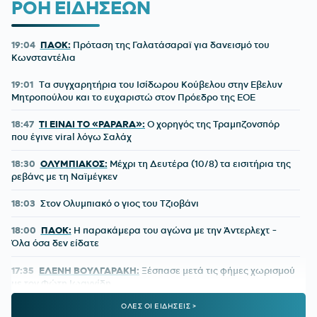
ΡΟΗ ΕΙΔΗΣΕΩΝ
19:04
ΠΑΟΚ:
Πρόταση της Γαλατάσαραϊ για δανεισμό του
Κωνσταντέλια
19:01
Tα συγχαρητήρια του Ισίδωρου Κούβελου στην Εβελυν
Μητροπούλου και το ευχαριστώ στον Πρόεδρο της ΕΟΕ
18:47
ΤΙ ΕΙΝΑΙ ΤΟ «PAPARA»:
Ο χορηγός της Τραμπζονσπόρ
που έγινε viral λόγω Σαλάχ
18:30
ΟΛΥΜΠΙΑΚΟΣ:
Μέχρι τη Δευτέρα (10/8) τα εισιτήρια της
ρεβάνς με τη Ναϊμέγκεν
18:03
Στον Ολυμπιακό ο γιος του Τζιοβάνι
18:00
ΠΑΟΚ:
Η παρακάμερα του αγώνα με την Άντερλεχτ -
Όλα όσα δεν είδατε
17:35
ΕΛΕΝΗ ΒΟΥΛΓΑΡΑΚΗ:
Ξέσπασε μετά τις φήμες χωρισμού
με τον Φώτη Ιωαννίδη
ΟΛΕΣ ΟΙ ΕΙΔΗΣΕΙΣ >
17:26
ΟΛΥΜΠΙΑΚΟΣ:
Επέστρεψε ο Δημήτρης Ρέτσος