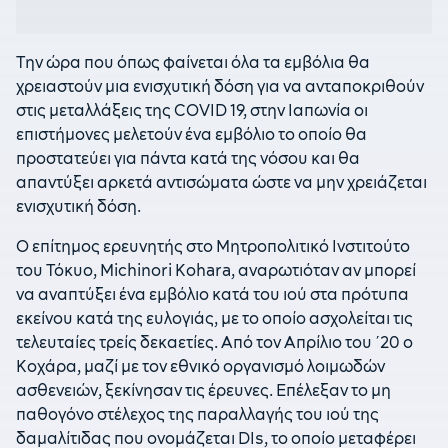
Την ώρα που όπως φαίνεται όλα τα εμβόλια θα
χρειαστούν μια ενισχυτική δόση για να ανταποκριθούν
στις μεταλλάξεις της COVID 19, στην Ιαπωνία οι
επιστήμονες μελετούν ένα εμβόλιο το οποίο θα
προστατεύει για πάντα κατά της νόσου και θα
απαντύξει αρκετά αντισώματα ώστε να μην χρειάζεται
ενισχυτική δόση.
Ο επίτημος ερευνητής στο Μητροπολιτικό Ινστιτούτο
του Τόκυο, Michinori Kohara, αναρωτιόταν αν μπορεί
να αναπτύξει ένα εμβόλιο κατά του ιού στα πρότυπα
εκείνου κατά της ευλογιάς, με το οποίο ασχολείται τις
τελευταίες τρείς δεκαετίες. Από τον Απρίλιο του ΄20 ο
Κοχάρα, μαζί με τον εθνικό οργανισμό λοιμωδών
ασθενειών, ξεκίνησαν τις έρευνες. Επέλεξαν το μη
παθογόνο στέλεχος της παραλλαγής του ιού της
δαμαλίτιδας που ονομάζεται DIs, το οποίο μεταφέρει