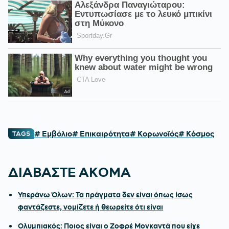
# Εμβόλιο
# Επικαιρότητα
# Κορωνοϊός
# Κόσμος
TAGS
ΔΙΑΒΑΣΤΕ ΑΚΟΜΑ
Υπεράνω Όλων: Τα πράγματα δεν είναι όπως ίσως
φαντάζεστε, νομίζετε ή θεωρείτε ότι είναι
Ολυμπιακός: Ποιος είναι ο Ζοφρέ Μονκαντά που είχε