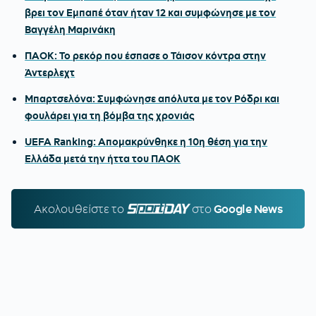
βρει τον Εμπαπέ όταν ήταν 12 και συμφώνησε με τον
Βαγγέλη Μαρινάκη
ΠΑΟΚ: Το ρεκόρ που έσπασε ο Τάισον κόντρα στην
Άντερλεχτ
Μπαρτσελόνα: Συμφώνησε απόλυτα με τον Ρόδρι και
φουλάρει για τη βόμβα της χρονιάς
UEFA Ranking: Απομακρύνθηκε η 10η θέση για την
Ελλάδα μετά την ήττα του ΠΑΟΚ
Ακολουθείστε τo
SPORTDAY.GR
στο
Google News