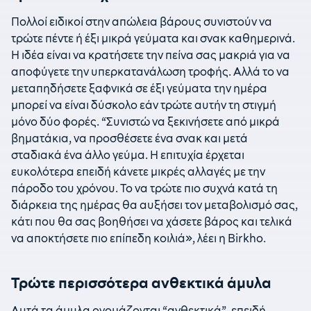
Πολλοί ειδικοί στην απώλεια βάρους συνιστούν να
τρώτε πέντε ή έξι μικρά γεύματα και σνακ καθημερινά.
Η ιδέα είναι να κρατήσετε την πείνα σας μακριά για να
αποφύγετε την υπερκατανάλωση τροφής. Αλλά το να
μεταπηδήσετε ξαφνικά σε έξι γεύματα την ημέρα
μπορεί να είναι δύσκολο εάν τρώτε αυτήν τη στιγμή
μόνο δύο φορές. “Συνιστώ να ξεκινήσετε από μικρά
βηματάκια, να προσθέσετε ένα σνακ και μετά
σταδιακά ένα άλλο γεύμα. Η επιτυχία έρχεται
ευκολότερα επειδή κάνετε μικρές αλλαγές με την
πάροδο του χρόνου. Το να τρώτε πιο συχνά κατά τη
διάρκεια της ημέρας θα αυξήσει τον μεταβολισμό σας,
κάτι που θα σας βοηθήσει να χάσετε βάρος και τελικά
να αποκτήσετε πιο επίπεδη κοιλιά», λέει η Birkho.
Τρώτε περισσότερα ανθεκτικά άμυλα
Αυτά τα άμυλα ονομάζονται “ανθεκτικά”, επειδή