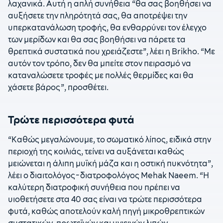
λαχανικά. Αυτή η απλή συνήθεια “θα σας βοηθήσει να
αυξήσετε την πληρότητά σας, θα αποτρέψει την
υπερκατανάλωση τροφής, θα ενθαρρύνει τον έλεγχο
των μερίδων και θα σας βοηθήσει να πάρετε τα
θρεπτικά συστατικά που χρειάζεστε”, λέει η Brikho. “Με
αυτόν τον τρόπο, δεν θα μπείτε στον πειρασμό να
καταναλώσετε τροφές με πολλές θερμίδες και θα
χάσετε βάρος”, προσθέτει.
Τρώτε περισσότερα φυτά
“Καθώς μεγαλώνουμε, το σωματικό λίπος, ειδικά στην
περιοχή της κοιλιάς, τείνει να αυξάνεται καθώς
μειώνεται η άλιπη μυϊκή μάζα και η οστική πυκνότητα”,
λέει ο διαιτολόγος-διατροφολόγος Mehak Naeem. “Η
καλύτερη διατροφική συνήθεια που πρέπει να
υιοθετήσετε στα 40 σας είναι να τρώτε περισσότερα
φυτά, καθώς αποτελούν καλή πηγή μικροθρεπτικών