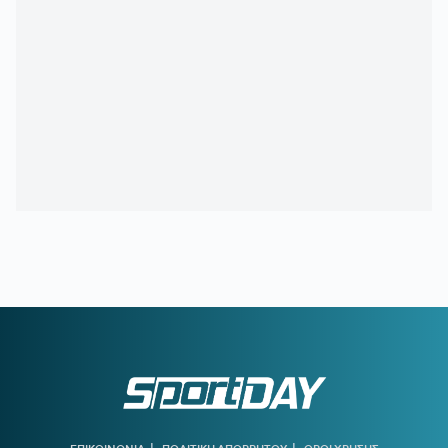
10:36
ΠΑΟΚ:
Στο προσκήνιο η απόκτηση κεντρικού αμυντικού
και δυο φορ
10:05
ΠΑΟΚ:
Αντάλλαξαν φανέλες Τζίμας - Κουλιεράκης
09:35
ΣΠΟΡΤΙΝΓΚ ΛΙΣΑΒΟΝΑΣ:
Ο Ιωναννίδης επέστρεψε με
γκολ αλλά τα λιοντάρια γκέλαραν στην πρεμιέρα
09:02
ΝΟΤΙΓΧΑΜ:
Ολοκληρώνει τη μεταγραφή Ντιομαντέ
08:30
ΠΑΝΑΘΗΝΑΪΚΟΣ:
Η απουσία που είναι σαν «δώρο» και
ο παίκτης που καλείται να βγάλει τα κάστανα απ' τη φωτιά
08:00
ΚΑΙΡΟΣ:
Ακάθεκτος ο υδράργυρος που οδεύει προς τους
40!
00:17
ΟΛΥΜΠΙΑΚΟΣ:
Οι λόγοι που ο Ζότα Σίλβα έχει
«κλειδώσει» θέση στην ενδεκάδα στη ρεβάνς της Ολλανδίας
23:56
ΜΠΑΡΤΣΕΛΟΝΑ:
Το συγκινητικό αντίο στον πατέρα του
Μέσι
|
|