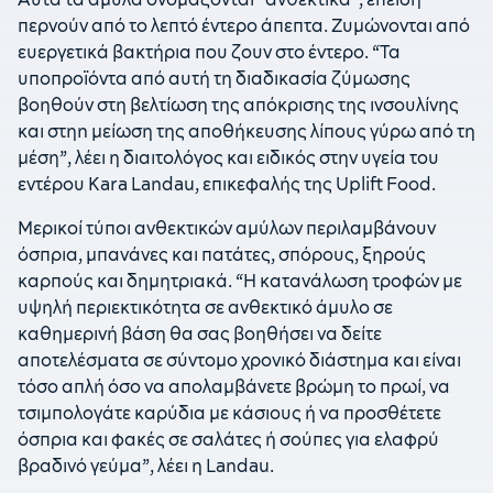
περνούν από το λεπτό έντερο άπεπτα. Ζυμώνονται από
ευεργετικά βακτήρια που ζουν στο έντερο. “Τα
υποπροϊόντα από αυτή τη διαδικασία ζύμωσης
βοηθούν στη βελτίωση της απόκρισης της ινσουλίνης
και στηn μείωση της αποθήκευσης λίπους γύρω από τη
μέση”, λέει η διαιτολόγος και ειδικός στην υγεία του
εντέρου Kara Landau, επικεφαλής της Uplift Food.
Μερικοί τύποι ανθεκτικών αμύλων περιλαμβάνουν
όσπρια, μπανάνες και πατάτες, σπόρους, ξηρούς
καρπούς και δημητριακά. “Η κατανάλωση τροφών με
υψηλή περιεκτικότητα σε ανθεκτικό άμυλο σε
καθημερινή βάση θα σας βοηθήσει να δείτε
αποτελέσματα σε σύντομο χρονικό διάστημα και είναι
τόσο απλή όσο να απολαμβάνετε βρώμη το πρωί, να
τσιμπολογάτε καρύδια με κάσιους ή να προσθέτετε
όσπρια και φακές σε σαλάτες ή σούπες για ελαφρύ
βραδινό γεύμα”, λέει η Landau.