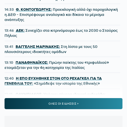
14:33
Θ. ΚΟΝΤΟΓΕΩΡΓΗΣ:
Προεκλογική αλλά όχι παροχολογική
η ΔΕΘ - Επιστρέφουμε αναλογικά και δίκαια το μέρισμα
ανάπτυξης
13:46
ΑΕΚ:
Συνεχίζει στα κιτρινόμαυρα έως το 2030 ο Σταύρος
Πήλιος
13:41
ΒΑΓΓΕΛΗΣ ΜΑΡΙΝΑΚΗΣ:
Στη λίστα με τους 50
πλουσιότερους ιδιοκτήτες ομάδων
13:10
ΠΑΝΑΘΗΝΑΪΚΟΣ:
Πρώην παίκτης του «τριφυλλιού»
ετοιμάζεται για την 4η κατηγορία της Ιταλίας
12:40
Η ΕΠΟ ΕΥΧΗΘΗΚΕ ΣΤΟΝ ΟΤΟ ΡΕΧΑΓΚΕΛ ΓΙΑ ΤΑ
ΓΕΝΕΘΛΙΑ ΤΟΥ:
«Σημάδεψε την ιστορία της Εθνικής»
12:15
ΟΛΥΜΠΙΑΚΟΣ:
Υπάρχει σήμερα ιδανική ενδεκάδα;
ΟΛΕΣ ΟΙ ΕΙΔΗΣΕΙΣ >
11:40
ΒΙΛΕΡΜΠΑΝ:
Στο τραπέζι η πώληση στην οικογένεια
Μπας – Οι διαπραγματεύσεις και το ποσό
11:06
ΠΑΓΚΟΣΜΙΟ ΣΤΙΒΟΥ Κ20:
Ασημένια η Ρούσσου στα
800μ. με συγκλονιστικό φινάλε