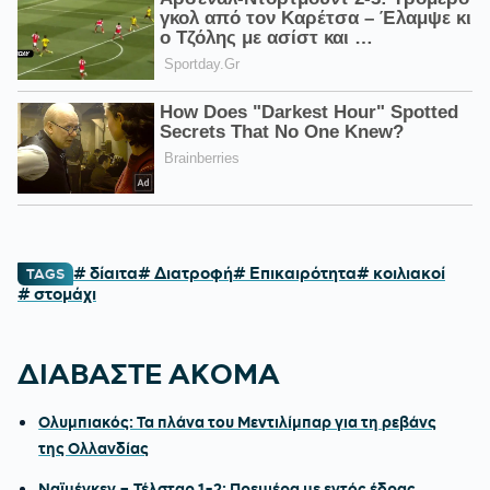
# δίαιτα
# Διατροφή
# Επικαιρότητα
# κοιλιακοί
TAGS
# στομάχι
ΔΙΑΒΑΣΤΕ ΑΚΟΜΑ
Ολυμπιακός: Τα πλάνα του Μεντιλίμπαρ για τη ρεβάνς
της Ολλανδίας
Ναϊμέγκεν – Τέλσταρ 1-2: Πρεμιέρα με εντός έδρας