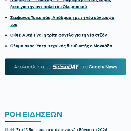
ήττα για την αντίπαλο του Ολυμπιακού
Στέφανος Τσιτσιπάς: Απόδραση με τη νέα σύντροφό
του
ΟΦΗ: Αυτή είναι η τρίτη φανέλα για τη νέα σεζόν
Ολυμπιακός: Υπερ-τεχνικός διευθυντής ο Μονκάδα
Ακολουθείστε τo
SPORTDAY.GR
στο
Google News
ΡΟΗ ΕΙΔΗΣΕΩΝ
14:44
Στα 15 δισ. ευρώ ο στόχος για νέα δάνεια το 2026