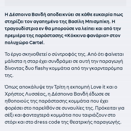
Η Δέσποινα Βανδή αποδεικνύει σε κάθε ευκαιρία πως
στηρίζει τον αγαπημένο της Βασίλη Μπισμπίκη. Η
τραγουδίστρια εν θα μπορούσε να λείπει και από την
πρεμιέρα της παράστασης «Κόκκινα φανάρια» στον
πολυχώρο Cartel.
Το έργο σκηνοθετεί ο σύντροφός της. Από ότι φαίνεται
μάλιστα η σταρ έχει συνδράμει σε αυτή την παραγωγή
δίνοντας δυο flashy κομμάτια από την γκαρνταρόμπα
της.
Όπως αποκάλυψε την Τρίτη η εκπομπή Love it και ο
Χρήστος Λυσσέας, η Δέσποινα Βανδή έδωσε σε
ηθοποιούς της παράστασης κομμάτια που έχει
φορέσει στο παρελθόν σε συναυλίες της. Πρόκειται για
σέξι και φανταχτερά κομμάτια που ταιριάζουν στο
στόρι και στο dress code της θεατρικής παραγωγής.