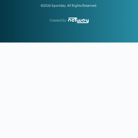
Μιλάν Βιτάλις
©2026 Sportday. All Rights Reserved.
15:49
ΕΠΙΣΗΜΟ:
Ο Λεβαδειακός ανακοίνωσε τον Χουάν
Μπαουζά μέχρι το 2028
Created by
15:00
ΟΛΥΜΠΙΑΚΟΣ:
Έτσι μπορεί να έρθει η πρόκριση