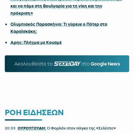
και να πάμε στη Βουλγαρία για τη νίκη και την
πρόκριση»
Ολυμπιακός Παρασκήνιο: Τι γύρευε ο Πότερ στο
Καραϊσκάκη;
Αρης: Πλήγμα με Κουαμέ
Ακολουθείστε τo
SPORTDAY.GR
στο
Google News
ΡΟΗ ΕΙΔΗΣΕΩΝ
20:33
ΟΥΡΟΥΓΟΥΑΗ:
Ο Φορλάν στον πάγκο της «Σελέστε»