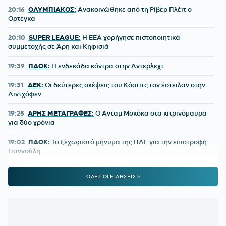
20:16
ΟΛΥΜΠΙΑΚΟΣ:
Ανακοινώθηκε από τη Ρίβερ Πλέιτ ο
Ορτέγκα
20:10
SUPER LEAGUE:
Η ΕΕΑ χορήγησε πιστοποιητικά
συμμετοχής σε Άρη και Κηφισιά
19:39
ΠΑΟΚ:
Η ενδεκάδα κόντρα στην Άντερλεχτ
19:31
ΑΕΚ:
Οι δεύτερες σκέψεις του Κόστιτς τον έστειλαν στην
Αϊντχόφεν
19:25
ΑΡΗΣ ΜΕΤΑΓΡΑΦΕΣ:
Ο Ανταμ Μοκόκα στα κιτρινόμαυρα
για δύο χρόνια
19:02
ΠΑΟΚ:
Το ξεχωριστό μήνυμα της ΠΑΕ για την επιστροφή
Γιαννούλη
18:56
ΟΛΥΜΠΙΑΚΟΣ:
Το συγκινητικό αντίο του Ορτέγκα
ΟΛΕΣ ΟΙ ΕΙΔΗΣΕΙΣ >
18:37
ΥΠΕΡΑΝΩ ΟΛΩΝ:
Τώρα «αρχίζουν» οι μεταγραφές για
τον Ολυμπιακό!
18:19
ΑΕΚ:
Ανακοινώθηκε ο Λάντερς Νόλεϊ – Οι πρώτες του