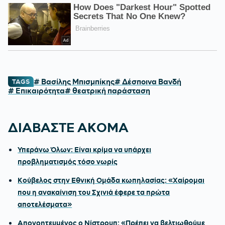
# Βασίλης Μπισμπίκης
# Δέσποινα Βανδή
TAGS
# Επικαιρότητα
# θεατρική παράσταση
ΔΙΑΒΑΣΤΕ ΑΚΟΜΑ
Υπεράνω Όλων: Είναι κρίμα να υπάρχει
προβληματισμός τόσο νωρίς
Κούβελος στην Εθνική Ομάδα κωπηλασίας: «Χαίρομαι
που η ανακαίνιση του Σχινιά έφερε τα πρώτα
αποτελέσματα»
Απογοητευμένος ο Νίστρουπ: «Πρέπει να βελτιωθούμε