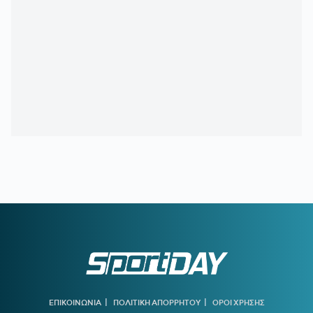
δηλώσεις
18:11
ΥΠ. ΠΑΙΔΕΙΑΣ:
Ανακοινώθηκαν 95 ειδικότητες και 860
τμήματα των ΣΑΕΚ – Πότε ξεκινούν οι αιτήσεις
18:00
ΣΑΝ ΣΗΜΕΡΑ - ΛΑΜΠΡΟΣ ΠΑΠΑΚΩΣΤΑΣ:
Ο
συγκλονιστικός τελικός στο Παγκόσμιο της Αθήνας
17:11
Εικόνες που σοκάρουν από την παραλία Ημερολιά στην
Κέρκυρα – Γέμισε με ξαπλώστρες ο… βυθός!
17:02
Πότε ξεκινούν οι δασικές πυρκαγιές;
16:55
ΙΣΙΔΩΡΟΣ ΚΟΥΒΕΛΟΣ ΣΕ ΑΔΕΡΦΕΣ ΑΛΕΞΑΝΔΡΗ:
«Μας
κάνατε υπερήφανους και ευτυχισμένους»
16:41
ΜΗΤΣΟΤΑΚΗΣ ΓΙΑ ΤΟ MYAGRO:
«Η χώρα δεν μπορεί να
είναι άλλο αιχμάλωτη των κυκλωμάτων, του ρουσφετιού και
του παλαιοκομματισμού»
16:34
ΛΙΒΑΙ ΓΚΑΡΣΙΑ:
«Μέσα στο γήπεδο θέλω να είμαι killer,
μπορώ να κάνω τη διαφορά»
|
|
16:17
ΑΕΚ:
Το καλωσόρισμα του Μάριου Ηλιόπουλου στον
ΕΠΙΚΟΙΝΩΝΙΑ
ΠΟΛΙΤΙΚΗ ΑΠΟΡΡΗΤΟΥ
ΟΡΟΙ ΧΡΗΣΗΣ