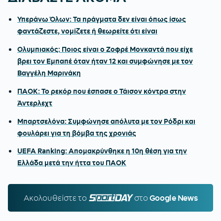
Υπεράνω Όλων: Τα πράγματα δεν είναι όπως ίσως
φαντάζεστε, νομίζετε ή θεωρείτε ότι είναι
Ολυμπιακός: Ποιος είναι ο Ζοφρέ Μονκαντά που είχε
βρει τον Εμπαπέ όταν ήταν 12 και συμφώνησε με τον
Βαγγέλη Μαρινάκη
ΠΑΟΚ: Το ρεκόρ που έσπασε ο Τάισον κόντρα στην
Άντερλεχτ
Μπαρτσελόνα: Συμφώνησε απόλυτα με τον Ρόδρι και
φουλάρει για τη βόμβα της χρονιάς
UEFA Ranking: Απομακρύνθηκε η 10η θέση για την
Ελλάδα μετά την ήττα του ΠΑΟΚ
Ακολουθείστε τo
SPORTDAY.GR
στο
Google News