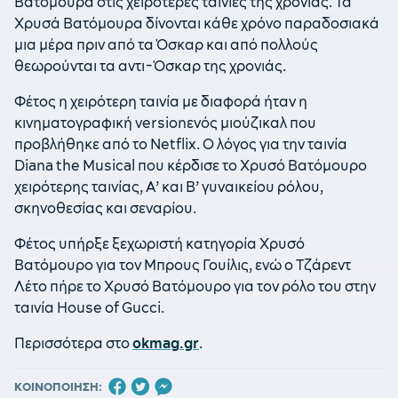
Βατόμουρα στις χειρότερες ταινίες της χρονιάς. Τα
Χρυσά Βατόμουρα δίνονται κάθε χρόνο παραδοσιακά
μια μέρα πριν από τα Όσκαρ και από πολλούς
θεωρούνται τα αντι-Όσκαρ της χρονιάς.
Φέτος η χειρότερη ταινία με διαφορά ήταν η
κινηματογραφική versionενός μιούζικαλ που
προβλήθηκε από το Netflix. Ο λόγος για την ταινία
Diana the Musical που κέρδισε το Χρυσό Βατόμουρο
χειρότερης ταινίας, Α’ και Β’ γυναικείου ρόλου,
σκηνοθεσίας και σεναρίου.
Φέτος υπήρξε ξεχωριστή κατηγορία Χρυσό
Βατόμουρο για τον Μπρους Γουίλις, ενώ ο Τζάρεντ
Λέτο πήρε το Χρυσό Βατόμουρο για τον ρόλο του στην
ταινία House of Gucci.
Περισσότερα στο
okmag.gr
.
ΚΟΙΝΟΠΟΙΗΣΗ: