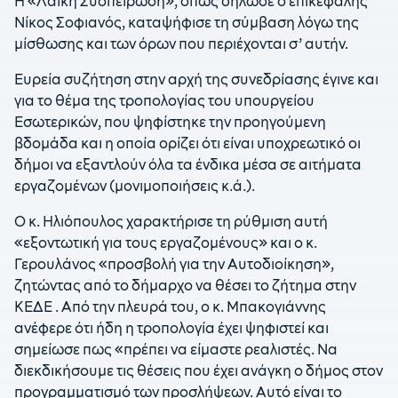
Η «Λαϊκή Συσπείρωση», όπως δήλωσε ο επικεφαλής
Νίκος Σοφιανός, καταψήφισε τη σύμβαση λόγω της
μίσθωσης και των όρων που περιέχονται σ’ αυτήν.
Ευρεία συζήτηση στην αρχή της συνεδρίασης έγινε και
για το θέμα της τροπολογίας του υπουργείου
Εσωτερικών, που ψηφίστηκε την προηγούμενη
βδομάδα και η οποία ορίζει ότι είναι υποχρεωτικό οι
δήμοι να εξαντλούν όλα τα ένδικα μέσα σε αιτήματα
εργαζομένων (μονιμοποιήσεις κ.ά.).
Ο κ. Ηλιόπουλος χαρακτήρισε τη ρύθμιση αυτή
«εξοντωτική για τους εργαζομένους» και ο κ.
Γερουλάνος «προσβολή για την Αυτοδιοίκηση»,
ζητώντας από το δήμαρχο να θέσει το ζήτημα στην
ΚΕΔΕ . Από την πλευρά του, ο κ. Μπακογιάννης
ανέφερε ότι ήδη η τροπολογία έχει ψηφιστεί και
σημείωσε πως «πρέπει να είμαστε ρεαλιστές. Να
διεκδικήσουμε τις θέσεις που έχει ανάγκη ο δήμος στον
προγραμματισμό των προσλήψεων. Αυτό είναι το