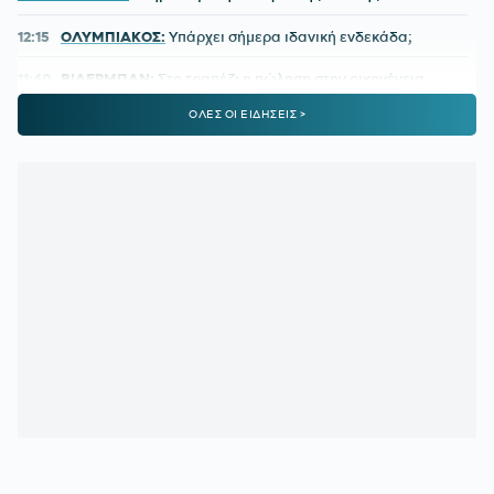
12:15
ΟΛΥΜΠΙΑΚΟΣ:
Υπάρχει σήμερα ιδανική ενδεκάδα;
11:40
ΒΙΛΕΡΜΠΑΝ:
Στο τραπέζι η πώληση στην οικογένεια
Μπας – Οι διαπραγματεύσεις και το ποσό
ΟΛΕΣ ΟΙ ΕΙΔΗΣΕΙΣ >
11:06
ΠΑΓΚΟΣΜΙΟ ΣΤΙΒΟΥ Κ20:
Ασημένια η Ρούσσου στα
800μ. με συγκλονιστικό φινάλε
10:36
ΠΑΟΚ:
Στο προσκήνιο η απόκτηση κεντρικού αμυντικού
και δυο φορ
10:05
ΠΑΟΚ:
Αντάλλαξαν φανέλες Τζίμας - Κουλιεράκης
09:35
ΣΠΟΡΤΙΝΓΚ ΛΙΣΑΒΟΝΑΣ:
Ο Ιωναννίδης επέστρεψε με
γκολ αλλά τα λιοντάρια γκέλαραν στην πρεμιέρα
09:02
ΝΟΤΙΓΧΑΜ:
Ολοκληρώνει τη μεταγραφή Ντιομαντέ
08:30
ΠΑΝΑΘΗΝΑΪΚΟΣ:
Η απουσία που είναι σαν «δώρο» και
ο παίκτης που καλείται να βγάλει τα κάστανα απ' τη φωτιά
08:00
ΚΑΙΡΟΣ:
Ακάθεκτος ο υδράργυρος που οδεύει προς τους
40!