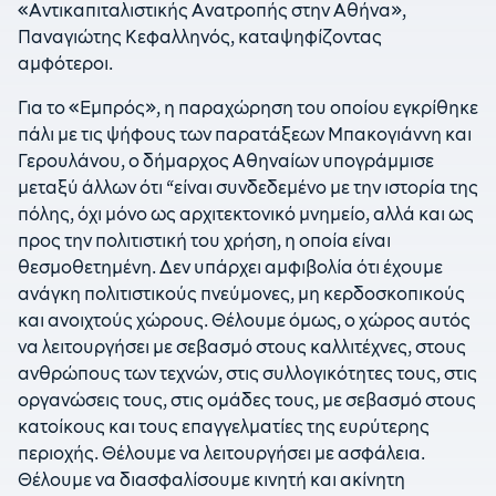
«Αντικαπιταλιστικής Ανατροπής στην Αθήνα»,
Παναγιώτης Κεφαλληνός, καταψηφίζοντας
αμφότεροι.
Για το «Εμπρός», η παραχώρηση του οποίου εγκρίθηκε
πάλι με τις ψήφους των παρατάξεων Μπακογιάννη και
Γερουλάνου, ο δήμαρχος Αθηναίων υπογράμμισε
μεταξύ άλλων ότι “είναι συνδεδεμένο με την ιστορία της
πόλης, όχι μόνο ως αρχιτεκτονικό μνημείο, αλλά και ως
προς την πολιτιστική του χρήση, η οποία είναι
θεσμοθετημένη. Δεν υπάρχει αμφιβολία ότι έχουμε
ανάγκη πολιτιστικούς πνεύμονες, μη κερδοσκοπικούς
και ανοιχτούς χώρους. Θέλουμε όμως, ο χώρος αυτός
να λειτουργήσει με σεβασμό στους καλλιτέχνες, στους
ανθρώπους των τεχνών, στις συλλογικότητες τους, στις
οργανώσεις τους, στις ομάδες τους, με σεβασμό στους
κατοίκους και τους επαγγελματίες της ευρύτερης
περιοχής. Θέλουμε να λειτουργήσει με ασφάλεια.
Θέλουμε να διασφαλίσουμε κινητή και ακίνητη