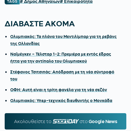
# Δήμος Αθηναίων
# Επικαιρότητα
TAGS
ΔΙΑΒΑΣΤΕ ΑΚΟΜΑ
Ολυμπιακός: Τα πλάνα του Μεντιλίμπαρ για τη ρεβάνς
της Ολλανδίας
Ναϊμέγκεν – Τέλσταρ 1-2: Πρεμιέρα με εντός έδρας
ήττα για την αντίπαλο του Ολυμπιακού
Στέφανος Τσιτσιπάς: Απόδραση με τη νέα σύντροφό
του
ΟΦΗ: Αυτή είναι η τρίτη φανέλα για τη νέα σεζόν
Ολυμπιακός: Υπερ-τεχνικός διευθυντής ο Μονκάδα
Ακολουθείστε τo
SPORTDAY.GR
στο
Google News