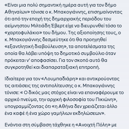
«Είναι μια πολύ σημαντική ημέρα αυτή για τον δήμο
Αθηναίων» τόνισε ο κ. Μπακογιάννης, επισημαίνοντας
ότι από την εποχή της δημαρχιακής περιόδου του
αείμνηστου Μιλτιάδη Έβερτ είχε να διευρυνθεί τόσο το
«χαρτοφυλάκιο» του δήμου. Της αξιοποίησης τους, ο
κ. Μπακογιάννης δεσμεύτηκε ότι θα προηγηθεί
«εξαντλητική διαβούλευση», τα αποτελέσματα της
οποία θα λάβει υπόψη το δημοτικό συμβούλιο όταν
πρόκειται ν’ αποφασίσει. Για τον σκοπό αυτό θα
συγκροτηθεί και διαπαραταξιακή επιτροπή.
Ιδιαίτερα για τον «Λουμπαδιάρη» και αντικρούοντας
τις αιτιάσεις της αντιπολίτευσης ο κ. Μπακογιάννης
τόνισε: « Ο δικός μας στόχος είναι να επαναφέρουμε το
αρχικό πνεύμα, την αρχική φιλοσοφία του Πικιώνη»,
υπογραμμίζοντας ότι «η Αθήνα δεν χρειάζεται άλλο
ένα καφέ ή ένα χώρο γαμήλιων εκδηλώσεων».
Ενάντια στη σύμβαση τάχθηκε η «Ανοιχτή Πόλη» με