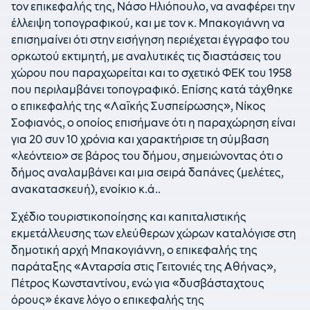
τον επικεφαλής της, Νάσο Ηλιόπουλο, να αναφέρει την
έλλειψη τοπογραφικού, και με τον κ. Μπακογιάννη να
επισημαίνει ότι στην εισήγηση περιέχεται έγγραφο του
ορκωτού εκτιμητή, με αναλυτικές τις διαστάσεις του
χώρου που παραχωρείται και το σχετικό ΦΕΚ του 1958
που περιλαμβάνει τοπογραφικό. Επίσης κατά τάχθηκε
ο επικεφαλής της «Λαϊκής Συσπείρωσης», Νίκος
Σοφιανός, ο οποίος επισήμανε ότι η παραχώρηση είναι
για 20 συν 10 χρόνια και χαρακτήρισε τη σύμβαση
«λεόντειο» σε βάρος του δήμου, σημειώνοντας ότι ο
δήμος αναλαμβάνει και μια σειρά δαπάνες (μελέτες,
ανακατασκευή), ενοίκιο κ.ά..
Σχέδιο τουριστικοποίησης και καπιταλιστικής
εκμετάλλευσης των ελεύθερων χώρων καταλόγισε στη
δημοτική αρχή Μπακογιάννη, ο επικεφαλής της
παράταξης «Ανταρσία στις Γειτονιές της Αθήνας»,
Πέτρος Κωνσταντίνου, ενώ για «δυσβάσταχτους
όρους» έκανε λόγο ο επικεφαλής της