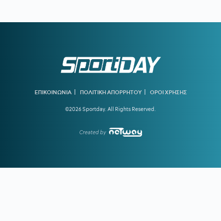
00:17
ΟΛΥΜΠΙΑΚΟΣ:
Οι λόγοι που ο Ζότα Σίλβα έχει
«κλειδώσει» θέση στην ενδεκάδα στη ρεβάνς της Ολλανδίας
23:56
ΜΠΑΡΤΣΕΛΟΝΑ:
Το συγκινητικό αντίο στον πατέρα του
Μέσι
23:35
ΟΦΗ ΑΠΟ ΚΟΥΝΙΑ:
Ο νεότερος κάτοχος διαρκείας του
ΟΦΗ είναι... 2 μηνών
|
|
ΕΠΙΚΟΙΝΩΝΙΑ
ΠΟΛΙΤΙΚΗ ΑΠΟΡΡΗΤΟΥ
ΟΡΟΙ ΧΡΗΣΗΣ
23:28
ΓΙΑΝΝΗΣ ΚΩΝΣΤΑΝΤΕΛΙΑΣ:
Έγινε μπαμπάς για δεύτερη
©2026 Sportday. All Rights Reserved.
φορά
22:51
ΠΑΝΑΘΗΝΑΪΚΟΣ:
Εύκολη νίκη για την ΤΣΣΚΑ 1948 πριν
Created by
από τη ρεβάνς
22:33
ΝΙΚΟΛΙΤΣ:
«Τα επίσημα είναι διαφορετικά παιχνίδια» -
Τι είπε για τις μεταγραφές