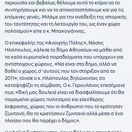
περιουσία και βεβαίως θέλουμε αυτό το κτίριο να το
συντηρήσουμε και να το αποκαταστήσουμε και για τις
επόμενες γενιές. Μιλάμε για την ανάδειξη της ιστορικής
του ταυτότητας και τη λειτουργία του, ως έναν χώρο
πολιτισμού» είπε ο κ. Μπακογιάννης.
Ο επικεφαλής της «Ανοιχτής Πόλης», Νάσος
Ηλιόπουλος, κάλεσε το δήμο Αθηναίων να μάθει από
τα καλά ευρωπαϊκά παραδείγματα που υπάρχουν για
αντίστοιχους χώρους. «Να είναι στο δήμο, αλλά να
δοθεί ο χώρος σ’ αυτούς που τον στήριξαν από το
2011», τόνισε ο κ. Ηλιόπουλος δηλώνοντας ότι
καταψηφίζει τη σύμβαση. Ο κ. Γερουλάνος επεσήμανε
πως «δική μας δουλειά είναι να διασφαλίσουμε ότι θα
παραμείνει χώρος πολιτισμού και ελεύθερης
έκφρασης, χώρος που οι άνθρωποι που το κράτησαν
ζωντανό, θα το κρατήσουν ζωντανό αλλά μέσα σ΄ένα
πλαίσιο που θα παρέχει ο δήμος».