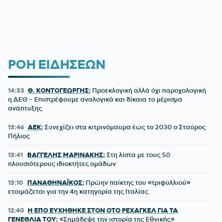
ΡΟΗ ΕΙΔΗΣΕΩΝ
14:33
Θ. ΚΟΝΤΟΓΕΩΡΓΗΣ:
Προεκλογική αλλά όχι παροχολογική
η ΔΕΘ - Επιστρέφουμε αναλογικά και δίκαια το μέρισμα
ανάπτυξης
13:46
ΑΕΚ:
Συνεχίζει στα κιτρινόμαυρα έως το 2030 ο Σταύρος
Πήλιος
13:41
ΒΑΓΓΕΛΗΣ ΜΑΡΙΝΑΚΗΣ:
Στη λίστα με τους 50
πλουσιότερους ιδιοκτήτες ομάδων
13:10
ΠΑΝΑΘΗΝΑΪΚΟΣ:
Πρώην παίκτης του «τριφυλλιού»
ετοιμάζεται για την 4η κατηγορία της Ιταλίας
12:40
Η ΕΠΟ ΕΥΧΗΘΗΚΕ ΣΤΟΝ ΟΤΟ ΡΕΧΑΓΚΕΛ ΓΙΑ ΤΑ
ΓΕΝΕΘΛΙΑ ΤΟΥ:
«Σημάδεψε την ιστορία της Εθνικής»