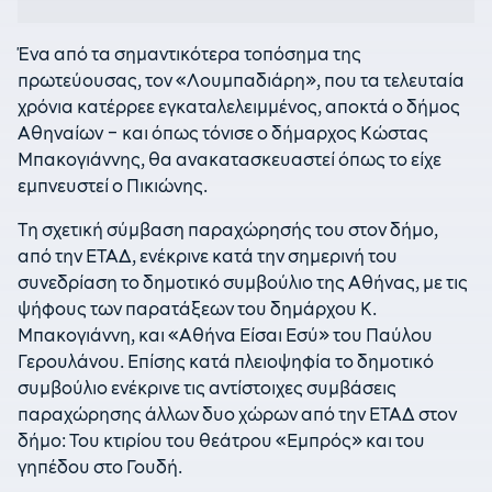
Ένα από τα σημαντικότερα τοπόσημα της
πρωτεύουσας, τον «Λουμπαδιάρη», που τα τελευταία
χρόνια κατέρρεε εγκαταλελειμμένος, αποκτά ο δήμος
Αθηναίων – και όπως τόνισε ο δήμαρχος Κώστας
Μπακογιάννης, θα ανακατασκευαστεί όπως το είχε
εμπνευστεί ο Πικιώνης.
Τη σχετική σύμβαση παραχώρησής του στον δήμο,
από την ΕΤΑΔ, ενέκρινε κατά την σημερινή του
συνεδρίαση το δημοτικό συμβούλιο της Αθήνας, με τις
ψήφους των παρατάξεων του δημάρχου Κ.
Μπακογιάννη, και «Αθήνα Είσαι Εσύ» του Παύλου
Γερουλάνου. Επίσης κατά πλειοψηφία το δημοτικό
συμβούλιο ενέκρινε τις αντίστοιχες συμβάσεις
παραχώρησης άλλων δυο χώρων από την ΕΤΑΔ στον
δήμο: Του κτιρίου του θεάτρου «Εμπρός» και του
γηπέδου στο Γουδή.