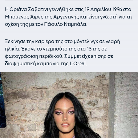
Η Οριάνα Σαβατίνι γεννήθηκε στις 19 Απριλίου 1996 στο
Μπουένος Άιρες της Αργεντινής και είναι γνωστή για τη
σχέση της με τον Πάουλο Ντιμπάλα.
Ξεκίνησε την καριέρα της στο μόντελινγκ σε νεαρή
ηλικία. Έκανε το ντεμπούτο της στα 13 της σε
φωτογράφιση περιδικού. Συμμετείχε επίσης σε
διαφημιστική καμπάνια της L’Oréal.