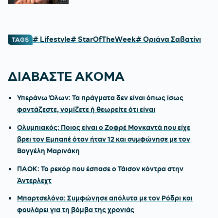
# Lifestyle
# StarOfTheWeek
# Οριάνα Σαβατίνι
TAGS
ΔΙΑΒΑΣΤΕ ΑΚΟΜΑ
Υπεράνω Όλων: Τα πράγματα δεν είναι όπως ίσως
φαντάζεστε, νομίζετε ή θεωρείτε ότι είναι
Ολυμπιακός: Ποιος είναι ο Ζοφρέ Μονκαντά που είχε
βρει τον Εμπαπέ όταν ήταν 12 και συμφώνησε με τον
Βαγγέλη Μαρινάκη
ΠΑΟΚ: Το ρεκόρ που έσπασε ο Τάισον κόντρα στην
Άντερλεχτ
Μπαρτσελόνα: Συμφώνησε απόλυτα με τον Ρόδρι και
φουλάρει για τη βόμβα της χρονιάς