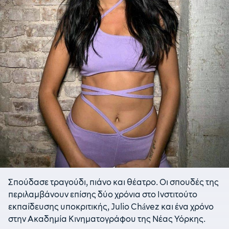
Σπούδασε τραγούδι, πιάνο και θέατρο. Οι σπουδές της
περιλαμβάνουν επίσης δύο χρόνια στο Ινστιτούτο
εκπαίδευσης υποκριτικής, Julio Chávez και ένα χρόνο
στην Ακαδημία Κινηματογράφου της Νέας Υόρκης.