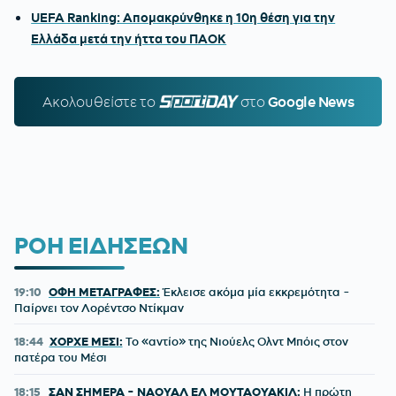
UEFA Ranking: Απομακρύνθηκε η 10η θέση για την
Ελλάδα μετά την ήττα του ΠΑΟΚ
Ακολουθείστε τo
SPORTDAY.GR
στο
Google News
ΡΟΗ ΕΙΔΗΣΕΩΝ
19:10
ΟΦΗ ΜΕΤΑΓΡΑΦΕΣ:
Έκλεισε ακόμα μία εκκρεμότητα -
Παίρνει τον Λορέντσο Ντίκμαν
18:44
ΧΟΡΧΕ ΜΕΣΙ:
To «αντίο» της Νιούελς Ολντ Μπόις στον
πατέρα του Μέσι
18:15
ΣΑΝ ΣΗΜΕΡΑ - ΝΑΟΥΑΛ ΕΛ ΜΟΥΤΑΟΥΑΚΙΛ:
Η πρώτη