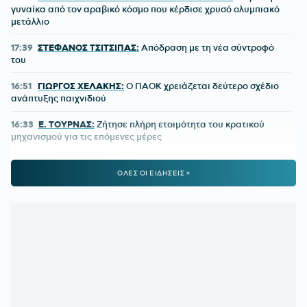
γυναίκα από τον αραβικό κόσμο που κέρδισε χρυσό ολυμπιακό
μετάλλιο
17:39
ΣΤΕΦΑΝΟΣ ΤΣΙΤΣΙΠΑΣ:
Απόδραση με τη νέα σύντροφό
του
16:51
ΓΙΩΡΓΟΣ ΧΕΛΑΚΗΣ:
Ο ΠΑΟΚ χρειάζεται δεύτερο σχέδιο
ανάπτυξης παιχνιδιού
16:33
Ε. ΤΟΥΡΝΑΣ:
Ζήτησε πλήρη ετοιμότητα του κρατικού
μηχανισμού για τις επόμενες μέρες
15:51
ΕΙΔΙΚΟ ΧΩΡΟΤΑΞΙΚΟ ΓΙΑ ΤΟΝ ΤΟΥΡΙΣΜΟ:
Οι νέοι
ΟΛΕΣ ΟΙ ΕΙΔΗΣΕΙΣ >
κανόνες για επενδύσεις, νησιά και προορισμούς υπό πίεση
15:31
Ο «χάρτης» των πληρωμών από e-ΕΦΚΑ και ΔΥΠΑ από
10 έως 14 Αυγούστου
15:30
ΠΕΝΘΟΣ ΓΙΑ ΤΟΝ ΛΙΟΝΕΛ ΜΕΣΙ:
Πέθανε ο πατέρας του
15:29
Διευρύνεται η εθνική πρωτοβουλία για τις τιμές στα
σούπερ μάρκετ σε 686 επώνυμους κωδικούς
15:20
ΕΛΛΗΝΙΚΗ ΑΝΑΠΤΥΞΙΑΚΗ ΤΡΑΠΕΖΑ:
Ανοίγει ο δρόμος