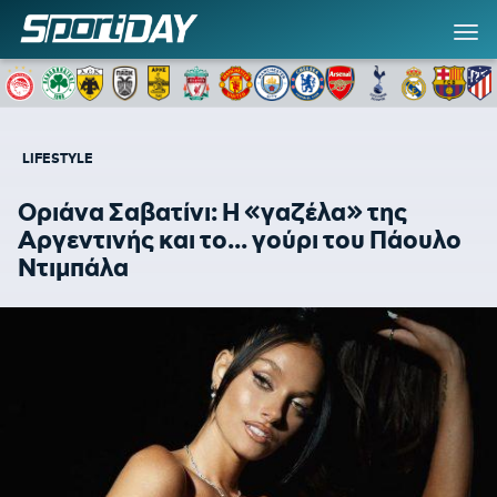
LIFESTYLE
Οριάνα Σαβατίνι: Η «γαζέλα» της
Αργεντινής και το... γούρι του Πάουλο
Ντιμπάλα