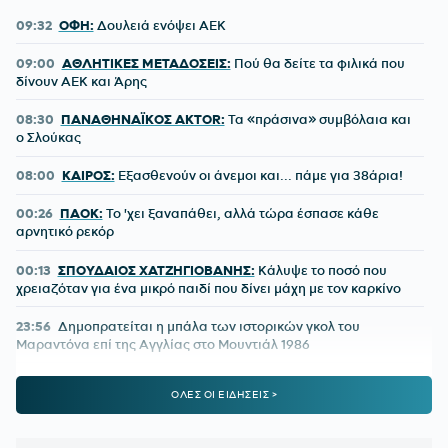
09:32
ΟΦΗ:
Δουλειά ενόψει ΑΕΚ
09:00
ΑΘΛΗΤΙΚΕΣ ΜΕΤΑΔΟΣΕΙΣ:
Πού θα δείτε τα φιλικά που
δίνουν ΑΕΚ και Άρης
08:30
ΠΑΝΑΘΗΝΑΪΚΟΣ AKTOR:
Τα «πράσινα» συμβόλαια και
ο Σλούκας
08:00
ΚΑΙΡΟΣ:
Εξασθενούν οι άνεμοι και... πάμε για 38άρια!
00:26
ΠΑΟΚ:
Το 'χει ξαναπάθει, αλλά τώρα έσπασε κάθε
αρνητικό ρεκόρ
00:13
ΣΠΟΥΔΑΙΟΣ ΧΑΤΖΗΓΙΟΒΑΝΗΣ:
Κάλυψε το ποσό που
χρειαζόταν για ένα μικρό παιδί που δίνει μάχη με τον καρκίνο
23:56
Δημοπρατείται η μπάλα των ιστορικών γκολ του
Μαραντόνα επί της Αγγλίας στο Μουντιάλ 1986
23:33
ΜΕΓΑ-ΠΥΡΚΑΓΙΑ ΣΤΗΝ ΑΤΤΙΚΟΒΟΙΩΤΙΑ:
55% της
ΟΛΕΣ ΟΙ ΕΙΔΗΣΕΙΣ >
έκτασης κάηκε σε δύο νύχτες!
23:27
ΦΡΑΝΣΙΣΚΟ:
Η ανάρτηση του Γάλλου περί ανθρωπιάς