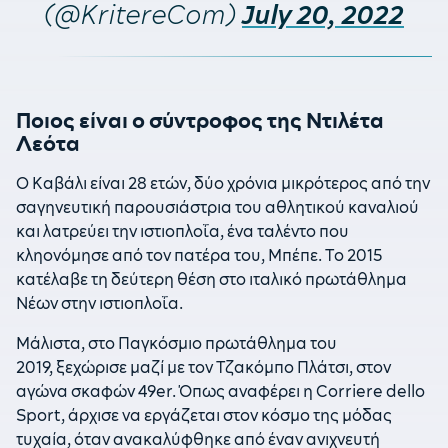
(@KritereCom)
July 20, 2022
Ποιος είναι ο σύντροφος της Ντιλέτα
Λεότα
O Καβάλι είναι 28 ετών, δύο χρόνια μικρότερος από την
σαγηνευτική παρουσιάστρια του αθλητικού καναλιού
και λατρεύει την ιστιοπλοΐα, ένα ταλέντο που
κληονόμησε από τον πατέρα του, Μπέπε. Tο 2015
κατέλαβε τη δεύτερη θέση στο ιταλικό πρωτάθλημα
Νέων στην ιστιοπλοΐα.
Μάλιστα, στο Παγκόσμιο πρωτάθλημα του
2019, ξεχώρισε μαζί με τον Τζακόμπο Πλάτσι, στον
αγώνα σκαφών 49er. Όπως αναφέρει η Corriere dello
Sport, άρχισε να εργάζεται στον κόσμο της μόδας
τυχαία, όταν ανακαλύφθηκε από έναν ανιχνευτή