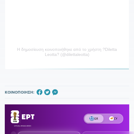
Η δημοσίευση κοινοποιήθηκε από το χρήστη ?Diletta
Leotta? (@dilettaleotta)
ΚΟΙΝΟΠΟΙΗΣΗ: