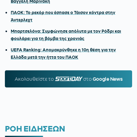
Βαγγέλη Μαρινάκη
ΠΑΟΚ: Το ρεκόρ που έσπασε ο Τάισον κόντρα στην
Άντερλεχτ
Μπαρτσελόνα: Συμφώνησε απόλυτα με τον Ρόδρι και
φουλάρει για τη βόμβα της χρονιάς
UEFA Ranking: Απομακρύνθηκε η 10η θέση για την
Ελλάδα μετά την ήττα του ΠΑΟΚ
Ακολουθείστε τo
SPORTDAY.GR
στο
Google News
ΡΟΗ ΕΙΔΗΣΕΩΝ