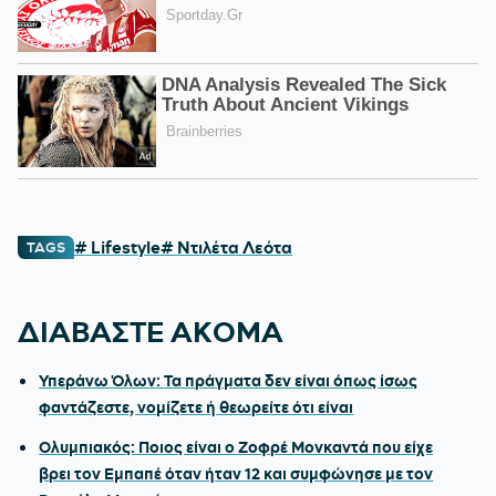
# Lifestyle
# Ντιλέτα Λεότα
TAGS
ΔΙΑΒΑΣΤΕ ΑΚΟΜΑ
Υπεράνω Όλων: Τα πράγματα δεν είναι όπως ίσως
φαντάζεστε, νομίζετε ή θεωρείτε ότι είναι
Ολυμπιακός: Ποιος είναι ο Ζοφρέ Μονκαντά που είχε
βρει τον Εμπαπέ όταν ήταν 12 και συμφώνησε με τον