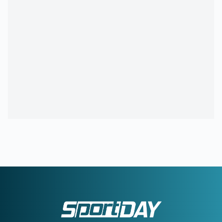
22:57
ΚΥΠΕΛΛΟ ΕΛΛΑΔΑΣ:
Αυτό είναι το πρόγραμμα του
δεύτερου προκριματικού γύρου
22:36
ΠΑΓΚΟΣΜΙΟ Κ20:
Πανελλήνιο ρεκόρ η Μπακογιάννη
22:25
ΜΑΡΙΑ ΜΕΝΟΥΝΟΣ:
«Το έργο που έχει κάνει ο
κ.Κούβελος είναι σπουδαίο»
21:50
ΜΕΪΤΕ:
Η φωτό από το χειρουργικό κρεβάτι και το μήνυμά
του - Πόσο καιρό θα μείνει εκτός
21:42
ΦΥΣΙΚΟΘΕΡΑΠΕΥΤΗΣ ΜΑΡΑΝΤΟΝΑ:
«Η κατάστασή του
ήταν άθλια, δε σηκωνόταν από το κρεβάτι»
21:15
ΚΡΗΤΗ:
Τουρίστας ρωτούσε πόσο να πληρώσει για να
ασελγήσει σε 10χρονο κορίτσι!
21:11
ΑΑΔΕ:
Άνοιξε ξανά το σύστημα ΕΑΕ 2025 για
διορθώσεις και συμπληρώσεις στοιχείων από τους
παραγωγούς
20:46
ΝΙΣΤΡΟΥΠ-ΜΕΝΤΙΛΙΜΠΑΡ:
Η χρονιά άρχισε με ζόρια