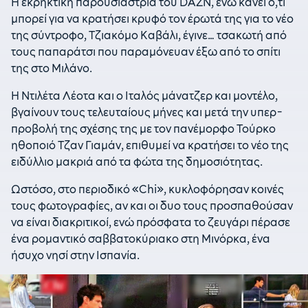
Η εκρηκτική παρουσίαστρια του DAZN, ενώ κάνει ό,τι
μπορεί για να κρατήσει κρυφό τον έρωτά της για το νέο
της σύντροφο, Τζιακόμο Καβάλι, έγινε… τσακωτή από
τους παπαράτσι που παραμόνευαν έξω από το σπίτι
της στο Μιλάνο.
Η Ντιλέτα Λέοτα και ο Ιταλός μάνατζερ και μοντέλο,
βγαίνουν τους τελευταίους μήνες και μετά την υπερ-
προβολή της σχέσης της με τον πανέμορφο Τούρκο
ηθοποιό Τζαν Γιαμάν, επιθυμεί να κρατήσει το νέο της
ειδύλλιο μακριά από τα φώτα της δημοσιότητας.
Ωστόσο, στο περιοδικό «Chi», κυκλοφόρησαν κοινές
τους φωτογραφίες, αν και οι δυο τους προσπαθούσαν
να είναι διακριτικοί, ενώ πρόσφατα το ζευγάρι πέρασε
ένα ρομαντικό σαββατοκύριακο στη Μινόρκα, ένα
ήσυχο νησί στην Ισπανία.