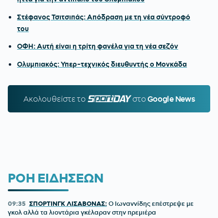
Στέφανος Τσιτσιπάς: Απόδραση με τη νέα σύντροφό
του
ΟΦΗ: Αυτή είναι η τρίτη φανέλα για τη νέα σεζόν
Ολυμπιακός: Υπερ-τεχνικός διευθυντής ο Μονκάδα
Ακολουθείστε τo
SPORTDAY.GR
στο
Google News
ΡΟΗ ΕΙΔΗΣΕΩΝ
09:35
ΣΠΟΡΤΙΝΓΚ ΛΙΣΑΒΟΝΑΣ:
Ο Ιωναννίδης επέστρεψε με
γκολ αλλά τα λιοντάρια γκέλαραν στην πρεμιέρα