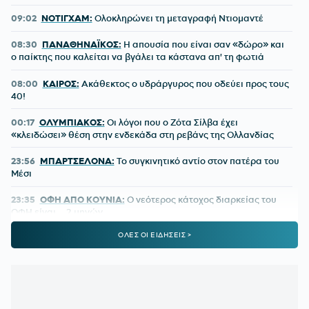
09:02
ΝΟΤΙΓΧΑΜ:
Ολοκληρώνει τη μεταγραφή Ντιομαντέ
08:30
ΠΑΝΑΘΗΝΑΪΚΟΣ:
Η απουσία που είναι σαν «δώρο» και
ο παίκτης που καλείται να βγάλει τα κάστανα απ' τη φωτιά
08:00
ΚΑΙΡΟΣ:
Ακάθεκτος ο υδράργυρος που οδεύει προς τους
40!
00:17
ΟΛΥΜΠΙΑΚΟΣ:
Οι λόγοι που ο Ζότα Σίλβα έχει
«κλειδώσει» θέση στην ενδεκάδα στη ρεβάνς της Ολλανδίας
23:56
ΜΠΑΡΤΣΕΛΟΝΑ:
Το συγκινητικό αντίο στον πατέρα του
Μέσι
23:35
ΟΦΗ ΑΠΟ ΚΟΥΝΙΑ:
Ο νεότερος κάτοχος διαρκείας του
ΟΦΗ είναι... 2 μηνών
ΟΛΕΣ ΟΙ ΕΙΔΗΣΕΙΣ >
23:28
ΓΙΑΝΝΗΣ ΚΩΝΣΤΑΝΤΕΛΙΑΣ:
Έγινε μπαμπάς για δεύτερη
φορά
22:51
ΠΑΝΑΘΗΝΑΪΚΟΣ:
Εύκολη νίκη για την ΤΣΣΚΑ 1948 πριν
από τη ρεβάνς