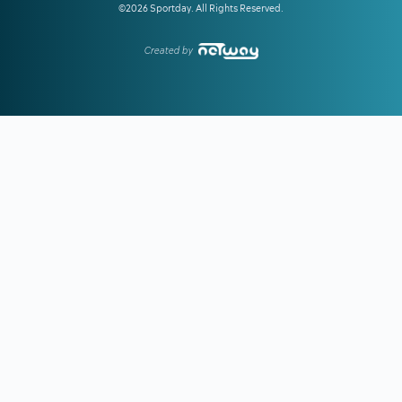
©2026 Sportday. All Rights Reserved.
19:10
ΟΦΗ ΜΕΤΑΓΡΑΦΕΣ:
Έκλεισε ακόμα μία εκκρεμότητα -
Παίρνει τον Λορέντσο Ντίκμαν
Created by
18:44
ΧΟΡΧΕ ΜΕΣΙ:
To «αντίο» της Νιούελς Ολντ Μπόις στον
πατέρα του Μέσι