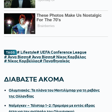
# Lifestyle
# UEFA Conference League
TAGS
# Άννα Βίσση
# Άννα Βίσση
# Νίκος Καρβέλας
# Νίκος Καρβέλλας
# Παναθηναϊκός
ΔΙΑΒΑΣΤΕ ΑΚΟΜΑ
Ολυμπιακός: Τα πλάνα του Μεντιλίμπαρ για τη ρεβάνς
της Ολλανδίας
Ναϊμέγκεν – Τέλσταρ 1-2: Πρεμιέρα με εντός έδρας
ήττα για την αντίπαλο του Ολυμπιακού