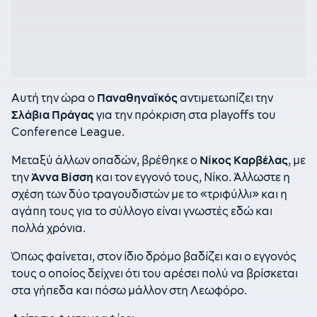
Αυτή την ώρα ο
Παναθηναϊκός
αντιμετωπίζει την
Σλάβια Πράγας
για την πρόκριση στα playoffs του
Conference League.
Μεταξύ άλλων οπαδών, βρέθηκε ο
Νίκος Καρβέλας
, με
την
Άννα Βίσση
και τον εγγονό τους, Νίκο. Άλλωστε η
σχέση των δύο τραγουδιστών με το «τριφύλλι» και η
αγάπη τους για το σύλλογο είναι γνωστές εδώ και
πολλά χρόνια.
Όπως φαίνεται, στον ίδιο δρόμο βαδίζει και ο εγγονός
τους ο οποίος δείχνει ότι του αρέσει πολύ να βρίσκεται
στα γήπεδα και πόσω μάλλον στη Λεωφόρο.