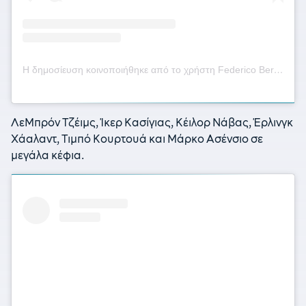
Η δημοσίευση κοινοποιήθηκε από το χρήστη Federico Bernardeschi (@fbernardeschi)
ΛεΜπρόν Τζέιμς, Ίκερ Κασίγιας, Κέιλορ Νάβας, Έρλινγκ
Χάαλαντ, Τιμπό Κουρτουά και Mάρκο Ασένσιο σε
μεγάλα κέφια.