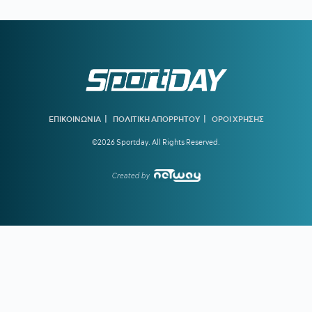
19:23
ΟΛΥΜΠΙΑΚΟΣ:
Τα δεδομένα για Γουόκαπ – Συνεχίζει να
ενδιαφέρεται η Dubai BC
18:39
ΑΡΗΣ ΜΕΤΑΓΡΑΦΕΣ:
Στο στόχαστρο ο Ζερεμί Πετρίς της
Γουότφορντ
18:33
ΔΗΜΗΤΡΗΣ ΓΙΑΝΝΑΚΟΠΟΥΛΟΣ:
«Γι' αυτό αλλάξαμε
ταχύτητα φέτος - Δεν θεωρώ ότι η περασμένη σεζόν ήταν
αποτυχημένη»
|
|
ΕΠΙΚΟΙΝΩΝΙΑ
ΠΟΛΙΤΙΚΗ ΑΠΟΡΡΗΤΟΥ
ΟΡΟΙ ΧΡΗΣΗΣ
©2026 Sportday. All Rights Reserved.
18:31
ΠΑΝΑΘΗΝΑΪΚΟΣ:
Επέστρεψε στο Κορωπί ο Ανδρέας
Τετέι
Created by
18:26
ΠΗΛΙΟΣ:
«Εχω πολλά να δείξω, διότι με αμφισβήτησαν»
17:58
ΓΙΩΡΓΟΣ ΧΕΛΑΚΗΣ:
Μπορεί να έγινε λάθος ανάγνωση
του Καμαρά