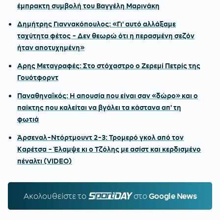
έμπρακτη συμβολή του Βαγγέλη Μαρινάκη
Δημήτρης Γιαννακόπουλος: «Γι' αυτό αλλάξαμε
ταχύτητα φέτος - Δεν θεωρώ ότι η περασμένη σεζόν
ήταν αποτυχημένη»
Αρης Μεταγραφές: Στο στόχαστρο ο Ζερεμί Πετρίς της
Γουότφορντ
Παναθηναϊκός: Η απουσία που είναι σαν «δώρο» και ο
παίκτης που καλείται να βγάλει τα κάστανα απ' τη
φωτιά
Άρσεναλ-Ντόρτμουντ 2-3: Τρομερό γκολ από τον
Καρέτσα - Έλαμψε κι ο Τζόλης με ασίστ και κερδισμένο
πέναλτι (VIDEO)
Ακολουθείστε τo
SPORTDAY.GR
στο
Google News