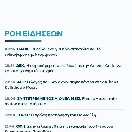
ΡΟΗ ΕΙΔΗΣΕΩΝ
00:16
ΠΑΟΚ:
Τα δεδομένα για Κωνσταντέλια και το
ενδιαφέρον της Ντόρτμουντ
23:51
ΑΕΚ:
Η παρακάμερα του φιλικού με την Athens Kallithea
και οι συγκινητικές στιγμές
23:34
ΑΕΚ:
Ο λόγος που δεν αγωνίστηκε κόντρα στην Athens
Kallithea ο Μαρίν
23:04
ΣΥΝΤΕΤΡΙΜΜΕΝΟΣ ΛΙΟΝΕΛ ΜΕΣΙ:
Είπε το «τελευταίο
αντίο» στον πατέρα του
22:00
ΠΑΟΚ:
Η πρώτη προπόνηση του Γιαννούλη
21:44
ΟΦΗ:
Στην τελική ευθεία η μεταγραφή του 17χρονου
Κωνσταντίνου Παπαδάκη