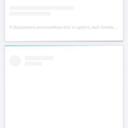
Η δημοσίευση κοινοποιήθηκε από το χρήστη Jack Grealish (@jackgrealish.jg10)