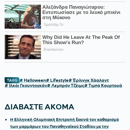
# Halloween
# Lifestyle
# Έρλινγκ Χάαλαντ
TAGS
# Ιλκάι Γκουντογκάν
# Λεμπρόν Τζέιμς
# Τιμπό Κουρτουά
ΔΙΑΒΑΣΤΕ ΑΚΟΜΑ
Η Ελληνική Ολυμπιακή Επιτροπή ξεκινά τον καθαρισμό
των μαρμάρων του Παναθηναϊκού Σταδίου με την