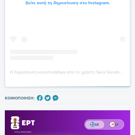
Δείτε αυτή τη δημοσίευση στο Instagram.
Η δημοσίευση κοινοποιήθηκε από το χρήστη Sara Gündogan🌙🧿🪬 (@sarabenamira)
ΚΟΙΝΟΠΟΙΗΣΗ: