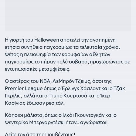
Η γιορτή του Halloween αποτελεί την αγαπημένη
ετήσια συνήθεια παγκοσμίως τα τελευταία χρόνια.
Φέτος η πλειοψηφία των κορυφαίων αθλητών
παγκοσμίως το πήραν πολύ σοβαρά, προχωρώντας σε
εντυπωσιακές μεταμφιέσεις.
Ο αστέρας του NBA, ΛεΜπρόν Τζέιμς, άσοι της
Premier League όπως ο Έρλινγκ Χάαλαντ και ο Τζακ
Γκρίλις, αλλά και οι Τιμπό Κουρτουά και ο Ίκερ
Κασίγιας έδωσαν ρεσιτάλ.
Κάποιοι μάλιστα, όπως ο Ιλκάι Γκουντογκάν και ο
Φεντερίκο Μπερναρντέσκι ήταν… αγνώριστοι!
Δείτε τον άσο της Γιουβέντους!