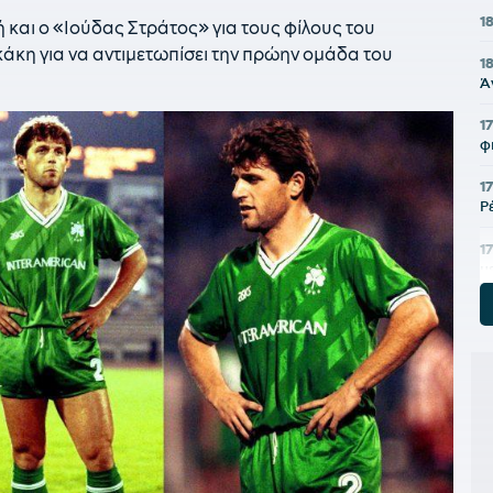
1
και ο «Ιούδας Στράτος» για τους φίλους του
άκη για να αντιμετωπίσει την πρώην ομάδα του
1
Ά
1
φ
1
Ρ
17
μ
1
μ
α
Ν
1
σ
7