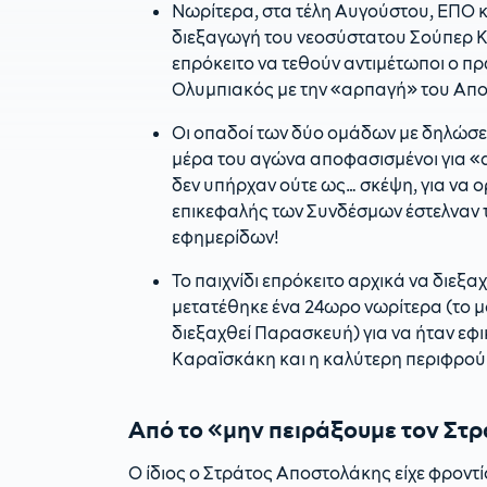
Νωρίτερα, στα τέλη Αυγούστου, ΕΠΟ κ
διεξαγωγή του νεοσύστατου Σούπερ Κα
επρόκειτο να τεθούν αντιμέτωποι ο 
Ολυμπιακός με την «αρπαγή» του Απο
Οι οπαδοί των δύο ομάδων με δηλώσε
μέρα του αγώνα αποφασισμένοι για «αι
δεν υπήρχαν ούτε ως… σκέψη, για να 
επικεφαλής των Συνδέσμων έστελναν 
εφημερίδων!
Το παιχνίδι επρόκειτο αρχικά να διεξ
μετατέθηκε ένα 24ωρο νωρίτερα (το μό
διεξαχθεί Παρασκευή) για να ήταν εφι
Καραϊσκάκη και η καλύτερη περιφρού
Από το «μην πειράξουμε τον Στρά
Ο ίδιος ο Στράτος Αποστολάκης είχε φροντ