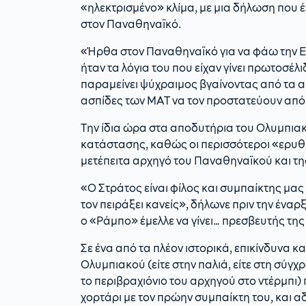
«ηλεκτρισμένο» κλίμα, με μια δήλωση που έ
στον Παναθηναϊκό.
«Ήρθα στον Παναθηναϊκό για να φάω την Ευ
ήταν τα λόγια του που είχαν γίνει πρωτοσέ
παραμείνει ψύχραιμος βγαίνοντας από τα α
ασπίδες των ΜΑΤ να τον προστατεύουν από 
Την ίδια ώρα στα αποδυτήρια του Ολυμπιακ
κατάστασης, καθώς οι περισσότεροι «ερυθρ
μετέπειτα αρχηγό του Παναθηναϊκού και τη
«Ο Στράτος είναι φίλος και συμπαίκτης μας
τον πειράξει κανείς», δήλωνε πριν την έν
ο «Ράμπο» έμελλε να γίνει… πρεσβευτής της
Σε ένα από τα πλέον ιστορικά, επικίνδυνα κα
Ολυμπιακού (είτε στην παλιά, είτε στη σύγ
το περιβραχιόνιο του αρχηγού στο ντέρμπι
χορτάρι με τον πρώην συμπαίκτη του, και 