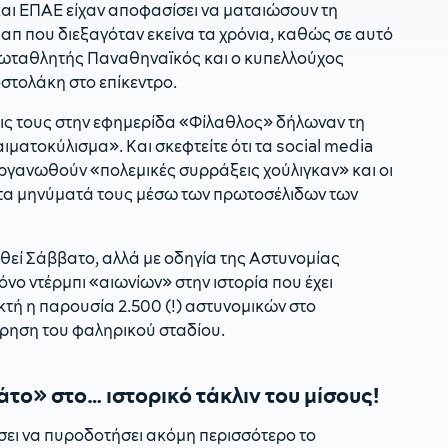
αι ΕΠΑΕ είχαν αποφασίσει να ματαιώσουν τη
π που διεξαγόταν εκείνα τα χρόνια, καθώς σε αυτό
πρωταθλητής Παναθηναϊκός και ο κυπελλούχος
στολάκη στο επίκεντρο.
ις τους στην εφημερίδα «Φίλαθλος» δήλωναν τη
ματοκύλισμα». Και σκεφτείτε ότι τα social media
οργανωθούν «πολεμικές συρράξεις χούλιγκαν» και οι
τα μηνύματά τους μέσω των πρωτοσέλιδων των
αχθεί Σάββατο, αλλά με οδηγία της Αστυνομίας
νο ντέρμπι «αιωνίων» στην ιστορία που έχει
κτή η παρουσία 2.500 (!) αστυνομικών στο
ρηση του φαληρικού σταδίου.
το» στο… ιστορικό τάκλιν του μίσους!
ίσει να πυροδοτήσει ακόμη περισσότερο το