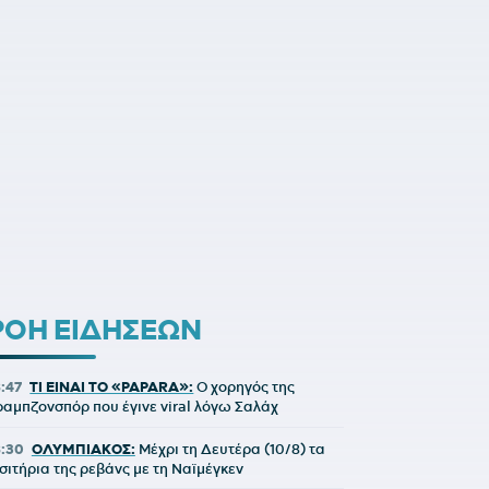
ΡΟΗ ΕΙΔΗΣΕΩΝ
8:47
ΤΙ ΕΙΝΑΙ ΤΟ «PAPARA»:
Ο χορηγός της
ραμπζονσπόρ που έγινε viral λόγω Σαλάχ
8:30
ΟΛΥΜΠΙΑΚΟΣ:
Μέχρι τη Δευτέρα (10/8) τα
ισιτήρια της ρεβάνς με τη Ναϊμέγκεν