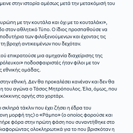
μεινε στην ιστορία αμέσως μετά την μετακόμισή του
ρώπη με την κουτάλα και όχι με το κουταλάκι»,
λιδο στον αθλητικό Τύπο. Ο ίδιος προσπαθούσε να
ποδυτήρια των φιλοξενούμενων και έχοντας τις
τη βροχή αντικειμένων που δεχόταν.
ού επικρατούσε μια αμηχανία διαχείρισης της
όλευκοι» ποδοσφαιριστές ήταν φίλοι με τον
ς εθνικής ομάδας.
 στην εθνική. Δεν θα προκαλέσει κανέναν και δεν θα
αρξη του αγώνα ο Τάσος Μητρόπουλος. Έλα, όμως, που
 κόκκινης οργής στο χορτάρι.
ι σκληρά τάκλιν που έχει ζήσει η έδρα του
χρονη μορφή της) ο «Ράμπο» (ο οποίος φορούσε και
) πήρε φόρα στην πρώτη φάση που συναντήθηκε στο
αδιαφορώντας ολοκληρωτικά για το που βρισκόταν η