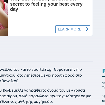
ενέθλια του και το sportday.gr θυμάται την πιο
μυντικού, όταν επέστρεψε για πρώτη φορά στο
αθηναϊκού.
1
Τ
 1964, έμελλε να γράψει το όνομά του με «χρυσά
δοσφαίρου, αλλά παράλληλα πρωταγωνίστησε σε μια
1
ε
ει Έλληνας αθλητής σε γήπεδο.