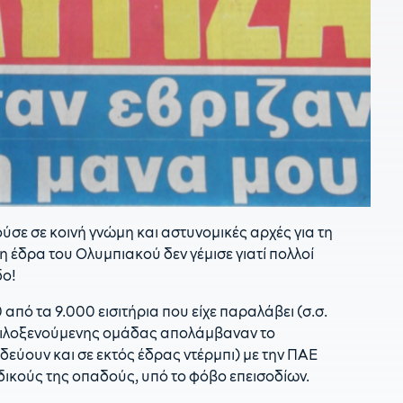
1
τ
1
ό
ε
11
κ
σ
ύσε σε κοινή γνώμη και αστυνομικές αρχές για τη
η έδρα του Ολυμπιακού δεν γέμισε γιατί πολλοί
δο!
από τα 9.000 εισιτήρια που είχε παραλάβει (σ.σ.
ς φιλοξενούμενης ομάδας απολάμβαναν το
δεύουν και σε εκτός έδρας ντέρμπι) με την ΠΑΕ
δικούς της οπαδούς, υπό το φόβο επεισοδίων.