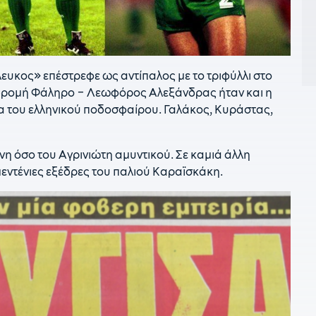
1
Η
Μ
1
Ι
υκος» επέστρεφε ως αντίπαλος με το τριφύλλι στο
ιαδρομή Φάληρο – Λεωφόρος Αλεξάνδρας ήταν και η
1
σ
α του ελληνικού ποδοσφαίρου. Γαλάκος, Κυράστας,
1
Λ
νη όσο του Αγρινιώτη αμυντικού. Σε καμιά άλλη
ιμεντένιες εξέδρες του παλιού Καραϊσκάκη.
1
Μ
κ
1
β
1
«
12
σ