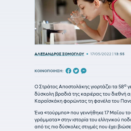
•
ΑΛΕΞΑΝΔΡΟΣ ΣΟΜΟΓΛΟΥ
17/05/2022
|
13:55
ΚΟΙΝΟΠΟΙΗΣΗ:
α
Ο Στράτος Αποστολάκης γιορτάζει τα 58
γ
δύσκολη βραδιά της καριέρας του διεθνή α
Καραϊσκάκη φορώντας τη φανέλα του Παν
Ένα «τούρμπο» που γεννήθηκε 17 Μαΐου του
γράμματα» στην ιστορία του ελληνικού πο
από τις πιο δύσκολες στιγμές που έχει βιώσ