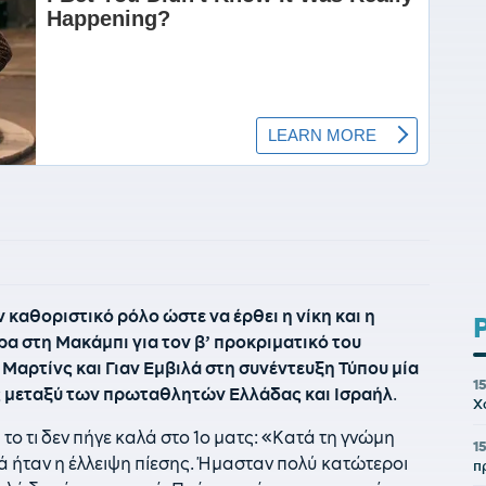
 καθοριστικό ρόλο ώστε να έρθει η νίκη και η
α στη Μακάμπι για τον β’ προκριματικό του
Μαρτίνς και Γιαν Εμβιλά στη συνέντευξη Τύπου μία
1
ς μεταξύ των πρωταθλητών Ελλάδας και Ισραήλ
.
Χ
το τι δεν πήγε καλά στο 1ο ματς: «Κατά τη γνώμη
1
ά ήταν η έλλειψη πίεσης. Ήμασταν πολύ κατώτεροι
π