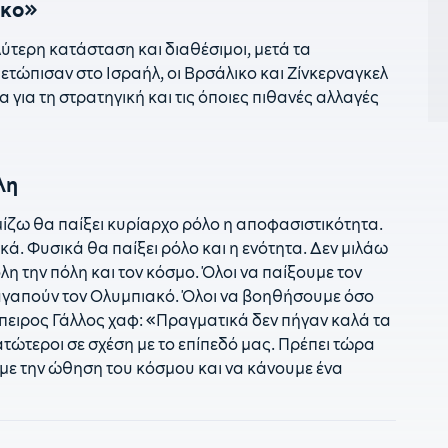
Γ
ικο»
0
αλύτερη κατάσταση και διαθέσιμοι, μετά τα
Δ
τώπισαν στο Ισραήλ, οι Βρσάλικο και Ζίνκερναγκελ
 για τη στρατηγική και τις όποιες πιθανές αλλαγές
0
Μ
0
π
λη
0
μίζω θα παίξει κυρίαρχο ρόλο η αποφασιστικότητα.
Π
ά. Φυσικά θα παίξει ρόλο και η ενότητα. Δεν μιλάω
0
 όλη την πόλη και τον κόσμο. Όλοι να παίξουμε τον
σ
 αγαπούν τον Ολυμπιακό. Όλοι να βοηθήσουμε όσο
πειρος Γάλλος χαφ: «Πραγματικά δεν πήγαν καλά τα
0
Β
τώτεροι σε σχέση με το επίπεδό μας. Πρέπει τώρα
ύμε την ώθηση του κόσμου και να κάνουμε ένα
0
Π
2