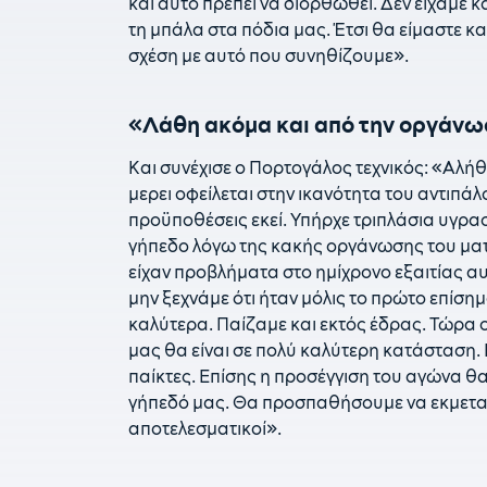
και αυτό πρέπει να διορθωθεί. Δεν είχαμε 
τη μπάλα στα πόδια μας. Έτσι θα είμαστε κα
σχέση με αυτό που συνηθίζουμε».
«Λάθη ακόμα και από την οργάνω
Και συνέχισε ο Πορτογάλος τεχνικός: «Αλήθ
μερει οφείλεται στην ικανότητα του αντιπάλ
προϋποθέσεις εκεί. Υπήρχε τριπλάσια υγρασ
γήπεδο λόγω της κακής οργάνωσης του ματ
είχαν προβλήματα στο ημίχρονο εξαιτίας 
μην ξεχνάμε ότι ήταν μόλις το πρώτο επίση
καλύτερα. Παίζαμε και εκτός έδρας. Τώρα οι
μας θα είναι σε πολύ καλύτερη κατάσταση.
παίκτες. Επίσης η προσέγγιση του αγώνα θα
γήπεδό μας. Θα προσπαθήσουμε να εκμεταλλ
αποτελεσματικοί».