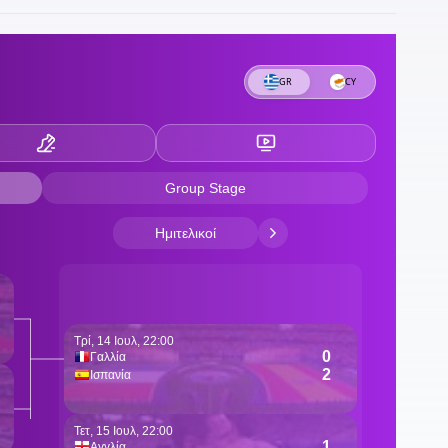
ν
ν
2
h