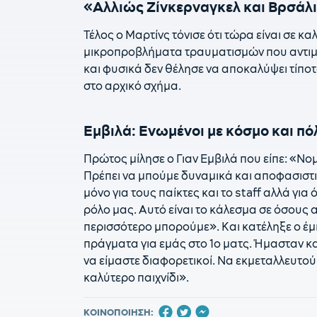
«Αλλιώς Ζίνκερναγκελ και Βρσάλ
Τέλος ο Μαρτίνς τόνισε ότι τώρα είναι σε κ
μικροπροβλήματα τραυματισμών που αντιμε
και φυσικά δεν θέλησε να αποκαλύψει τίποτα
στο αρχικό σχήμα.
Εμβιλά: Ενωμένοι με κόσμο και πό
Πρώτος μίλησε ο Γιαν Εμβιλά που είπε: «Νο
Πρέπει να μπούμε δυναμικά και αποφασιστικ
μόνο για τους παίκτες και το staff αλλά για
ρόλο μας. Αυτό είναι το κάλεσμα σε όσους
περισσότερο μπορούμε». Και κατέληξε ο έμ
πράγματα για εμάς στο 1ο ματς. Ήμασταν κα
να είμαστε διαφορετικοί. Να εκμεταλλευτο
καλύτερο παιχνίδι».
ΚΟΙΝΟΠΟΙΗΣΗ: