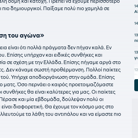
καλή δομή και κατοχή. Πρέπει να έχουμε περισσότερο
1
ι πιο δημιουργικοί. Παίξαμε πολύ πιο χαμηλά σε
Α
1
ση του αγώνα»
1
π
εια είναι ότι πολλά πράγματα δεν πήγαν καλά. Εν
1
ου. Επίσης υπήρχαν και ειδικές συνθήκες και
γ
ία σε σχέση με την Ελλάδα. Επίσης πήγαμε αργά στο
ς. Δεν κάναμε σωστή προθέρμανση. Πολλοί παίκτες
12
Β
αυτού. Υπήρχε αποδιοργάνωση στην ομάδα. Επίσης
μο ματς. Όσο περνάει ο καιρός προετοιμαζόμαστε
1
 συνθήκες θα είναι καλύτερες για μας. Οι παίκτες
11
 Πέρασε και μία εβδομάδα, δούλεψαν πολύ οι
α
 είναι διαφορετική. Θα έχουμε τον κόσμο μας στο
ευτούμε τα λάθη του αντιπάλου και να είμαστε πιο
1
τ
1