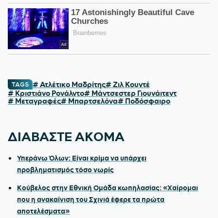
# Ατλέτικο Μαδρίτης
# Ζιλ Κουντέ
TAGS
# Κριστιάνο Ρονάλντο
# Μάντσεστερ Γιουνάιτεντ
# Μεταγραφές
# Μπαρτσελόνα
# Ποδόσφαιρο
ΔΙΑΒΑΣΤΕ ΑΚΟΜΑ
Υπεράνω Όλων: Είναι κρίμα να υπάρχει
προβληματισμός τόσο νωρίς
Κούβελος στην Εθνική Ομάδα κωπηλασίας: «Χαίρομαι
που η ανακαίνιση του Σχινιά έφερε τα πρώτα
αποτελέσματα»