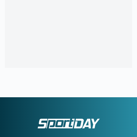
23:24
ΠΑΝΑΘΗΝΑΪΚΟΣ-ΤΣΣΚΑ 1948 1-1:
Έτσι δεν πάει
πουθενά
22:09
Παναθηναϊκός - ΤΣΣΚΑ 1948 | 1-1 με το πλασέ του
Ρούσεφ
22:09
ΠΑΝΑΘΗΝΑΪΚΟΣ - ΤΣΣΚΑ 1948:
1-0 με υπέροχη κεφαλιά
του Γιάγκουσιτς
21:37
ΒΙΝΙΣΙΟΥΣ:
Μένει στη Ρεάλ Μαδρίτης
21:33
«Πέταξε» τον Ιούλιο η επιβατική κίνηση - Διακινήθηκαν
3,93 εκατ. επιβάτες
21:28
ΑΡΗΣ-ΠΑΝΘΡΑΚΙΚΟΣ 5-1:
Ορεξάτος και πολλά
υποσχόμενος
21:06
ΠΑΝΑΘΗΝΑΪΚΟΣ:
Το πρώτο μήνυμα του Λιβάι Γκαρσία
και το νούμερο που διάλεξε - Η παρουσίαση αλά Spiderman!
20:22
ΠΑΝΑΘΗΝΑΪΚΟΣ:
Αυτή είναι η ενδεκάδα του Νίστρουπ
για το ματς με την ΤΣΣΚΑ 1948