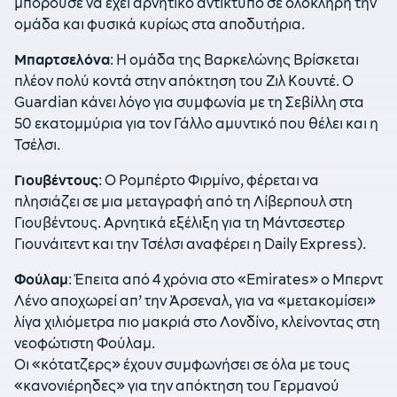
μπορούσε να έχει αρνητικό αντίκτυπο σε ολόκληρη την
ομάδα και φυσικά κυρίως στα αποδυτήρια.
Μπαρτσελόνα
: Η ομάδα της Βαρκελώνης Βρίσκεται
πλέον πολύ κοντά στην απόκτηση του Ζιλ Κουντέ. Ο
Guardian κάνει λόγο για συμφωνία με τη Σεβίλλη στα
50 εκατομμύρια για τον Γάλλο αμυντικό που θέλει και η
Τσέλσι.
Γιουβέντους
: Ο Ρομπέρτο ​​Φιρμίνο, φέρεται να
πλησιάζει σε μια μεταγραφή από τη Λίβερπουλ στη
Γιουβέντους. Αρνητικά εξέλιξη για τη Μάντσεστερ
Γιουνάιτεντ και την Τσέλσι αναφέρει η Daily Express).
Φούλαμ
: Έπειτα από 4 χρόνια στο «Emirates» ο Μπερντ
Λένο αποχωρεί απ’ την Άρσεναλ, για να «μετακομίσει»
λίγα χιλιόμετρα πιο μακριά στο Λονδίνο, κλείνοντας στη
νεοφώτιστη Φούλαμ.
Οι «κότατζερς» έχουν συμφωνήσει σε όλα με τους
«κανονιέρηδες» για την απόκτηση του Γερμανού