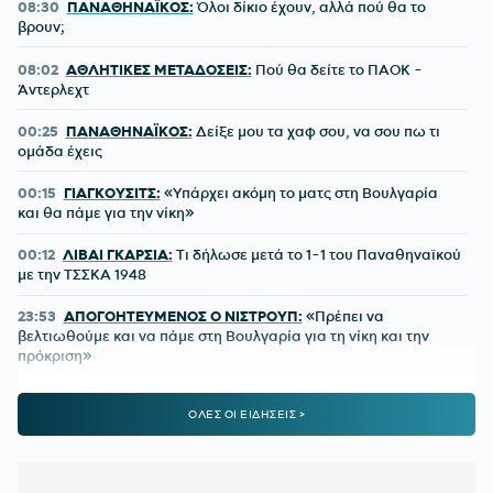
08:30
ΠΑΝΑΘΗΝΑΪΚΟΣ:
Όλοι δίκιο έχουν, αλλά πού θα το
βρουν;
08:02
ΑΘΛΗΤΙΚΕΣ ΜΕΤΑΔΟΣΕΙΣ:
Πού θα δείτε το ΠΑΟΚ -
Άντερλεχτ
00:25
ΠΑΝΑΘΗΝΑΪΚΟΣ:
Δείξε μου τα χαφ σου, να σου πω τι
ομάδα έχεις
00:15
ΓΙΑΓΚΟΥΣΙΤΣ:
«Υπάρχει ακόμη το ματς στη Βουλγαρία
και θα πάμε για την νίκη»
00:12
ΛΙΒΑΙ ΓΚΑΡΣΙΑ:
Τι δήλωσε μετά το 1-1 του Παναθηναϊκού
με την ΤΣΣΚΑ 1948
23:53
ΑΠΟΓΟΗΤΕΥΜΕΝΟΣ Ο ΝΙΣΤΡΟΥΠ:
«Πρέπει να
βελτιωθούμε και να πάμε στη Βουλγαρία για τη νίκη και την
πρόκριση»
23:43
ΠΑΝΑΘΗΝΑΪΚΟΣ-ΤΣΣΚΑ 1948 1-1:
Τα highlights της
ΟΛΕΣ ΟΙ ΕΙΔΗΣΕΙΣ >
αναμέτρησης
23:42
ΠΑΝΑΘΗΝΑΪΚΟΣ:
Η μέρα και η ώρα της ρεβάνς με την
ΤΣΣΚΑ 1948