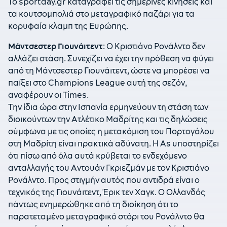
Το sportday.gr καταγράφει τις σημερινές κινήσεις και
τα κουτσομπολιά στο μεταγραφικό παζάρι για τα
κορυφαία κλαμπ της Ευρώπης.
Μάντσεστερ Γιουνάιτεντ
: Ο Κριστιάνο Ρονάλντο δεν
αλλάζει στάση. Συνεχίζει να έχει την πρόθεση να φύγει
από τη Μάντσεστερ Γιουνάιτεντ, ώστε να μπορέσει να
παίξει στο Champions League αυτή της σεζόν,
αναφέρουν οι Times.
Την ίδια ώρα στην Ισπανία ερμηνεύουν τη στάση των
διοικούντων την Ατλέτικο Μαδρίτης και τις δηλώσεις
σύμφωνα με τις οποίες η μετακόμιση του Πορτογάλου
στη Μαδρίτη είναι πρακτικά αδύνατη. Η As υποστηρίζει
ότι πίσω από όλα αυτά κρύβεται το ενδεχόμενο
ανταλλαγής του Αντουάν Γκριεζμάν με τον Κριστιάνο
Ρονάλντο. Προς στιγμήν αυτός που αντιδρά είναι ο
τεχνικός της Γιουνάιτεντ, Έρικ τεν Χαγκ. Ο Ολλανδός
πάντως ενημερώθηκε από τη διοίκηση ότι το
παρατεταμένο μεταγραφικό στόρι του Ρονάλντο θα