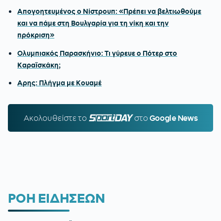
Απογοητευμένος ο Νίστρουπ: «Πρέπει να βελτιωθούμε
και να πάμε στη Βουλγαρία για τη νίκη και την
πρόκριση»
Ολυμπιακός Παρασκήνιο: Τι γύρευε ο Πότερ στο
Καραϊσκάκη;
Αρης: Πλήγμα με Κουαμέ
Ακολουθείστε τo
SPORTDAY.GR
στο
Google News
ΡΟΗ ΕΙΔΗΣΕΩΝ