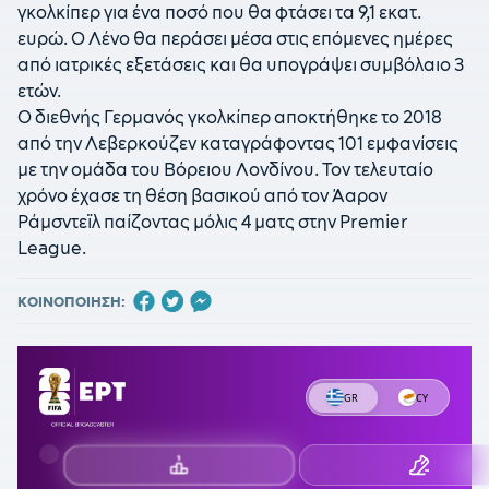
γκολκίπερ για ένα ποσό που θα φτάσει τα 9,1 εκατ.
ευρώ. Ο Λένο θα περάσει μέσα στις επόμενες ημέρες
από ιατρικές εξετάσεις και θα υπογράψει συμβόλαιο 3
ετών.
Ο διεθνής Γερμανός γκολκίπερ αποκτήθηκε το 2018
από την Λεβερκούζεν καταγράφοντας 101 εμφανίσεις
με την ομάδα του Βόρειου Λονδίνου. Τον τελευταίο
χρόνο έχασε τη θέση βασικού από τον Άαρον
Ράμσντεϊλ παίζοντας μόλις 4 ματς στην Premier
League.
ΚΟΙΝΟΠΟΙΗΣΗ: