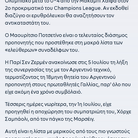
Ολυμπιακό μετά το 0-4 από την Μακάμπι Χάιφα στον
2ο προκριματικό του Champions League. Αν εκδοθεί
διαζύγιο οι ερυθρόλευκοι θα αναζητήσουν τον
αντικαταστάτη του.
Ο Μαουρίτσιο Ποτσετίνο είναι ο τελευταίος διάσημος
προπονητής που προστέθηκε στη μακρά λίστα των
«ελεύθερων» συναδέλφων του.
Η Παρί Σεν Ζερμέν ανακοίνωσε στις 5 Ιουλίου τη λήξη
της συνεργασίας της με τον Αργεντινό τεχνικό,
τερματίζοντας τη 18μηνη θητεία του Αργεντινού
προπονητή στους πρωταθλητές Γαλλίας, παρ’ όλο που
είχε ακόμη ένα χρόνο συμβόλαιό.
Τέσσερις ημέρες νωρίτερα, την 1η Ιουλίου, είχε
προηγηθεί η αποχώρηση του συμπατριώτη του, Χόρχε
Σαμπάολι, από τον πάγκο της Μαρσέιγ.
Αυτή είναι η λίστα με μερικούς από τους πιο γνωστούς