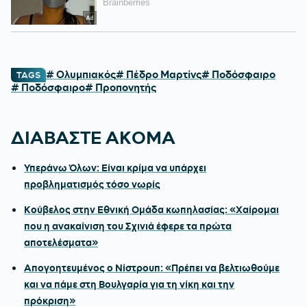
# Ολυμπιακός
# Πέδρο Μαρτίνς
# Ποδόσφαιρο
TAGS
# Ποδόσφαιρο
# Προπονητής
ΔΙΑΒΑΣΤΕ ΑΚΟΜΑ
Υπεράνω Όλων: Είναι κρίμα να υπάρχει
προβληματισμός τόσο νωρίς
Κούβελος στην Εθνική Ομάδα κωπηλασίας: «Χαίρομαι
που η ανακαίνιση του Σχινιά έφερε τα πρώτα
αποτελέσματα»
Απογοητευμένος ο Νίστρουπ: «Πρέπει να βελτιωθούμε
και να πάμε στη Βουλγαρία για τη νίκη και την
πρόκριση»