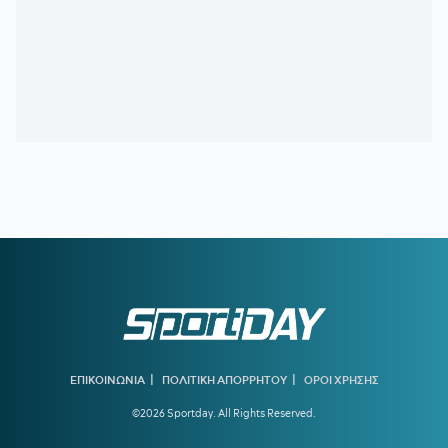
Μιλάν Βιτάλις
15:49
ΕΠΙΣΗΜΟ:
Ο Λεβαδειακός ανακοίνωσε τον Χουάν
Μπαουζά μέχρι το 2028
15:00
ΟΛΥΜΠΙΑΚΟΣ:
Έτσι μπορεί να έρθει η πρόκριση
14:43
SUPER CUP:
Ο Παπαπέτρου «σφυρίζει» το ΑΕΚ - ΟΦΗ
14:01
ΠΑΟΚ:
Η ώρα της αλήθειας στην Τούμπα
13:38
NEOM:
Η ομάδα που γεννήθηκε πριν από την πόλη της
13:02
ΒΕΖΕΝΚΟΦ:
Οι ευχές του Μίλερ-ΜακΙντάιρ για τα
γενέθλιά του (pic)
12:31
ΑΕΚ:
Επίσημα στα κιτρινόμαυρα ο Μιλάν Βιτάλις
11:56
Είναι λίγο άδικο να είσαι ο Ολυμπιακός
|
|
ΕΠΙΚΟΙΝΩΝΙΑ
ΠΟΛΙΤΙΚΗ ΑΠΟΡΡΗΤΟΥ
ΟΡΟΙ ΧΡΗΣΗΣ
11:23
ΠΑΟΚ:
Με Γιαννούλη και Λουσέ η ανανεωμένη
ευρωπαϊκή λίστα
©2026 Sportday. All Rights Reserved.
10:47
FIFA:
«Έγιναν λάθη» – Η δημόσια συγγνώμη του