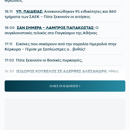
δηλώσεις
18:11
ΥΠ. ΠΑΙΔΕΙΑΣ:
Ανακοινώθηκαν 95 ειδικότητες και 860
τμήματα των ΣΑΕΚ – Πότε ξεκινούν οι αιτήσεις
18:00
ΣΑΝ ΣΗΜΕΡΑ - ΛΑΜΠΡΟΣ ΠΑΠΑΚΩΣΤΑΣ:
Ο
συγκλονιστικός τελικός στο Παγκόσμιο της Αθήνας
17:11
Εικόνες που σοκάρουν από την παραλία Ημερολιά στην
Κέρκυρα – Γέμισε με ξαπλώστρες ο… βυθός!
17:02
Πότε ξεκινούν οι δασικές πυρκαγιές;
16:55
ΙΣΙΔΩΡΟΣ ΚΟΥΒΕΛΟΣ ΣΕ ΑΔΕΡΦΕΣ ΑΛΕΞΑΝΔΡΗ:
«Μας
κάνατε υπερήφανους και ευτυχισμένους»
ΟΛΕΣ ΟΙ ΕΙΔΗΣΕΙΣ >
16:41
ΜΗΤΣΟΤΑΚΗΣ ΓΙΑ ΤΟ MYAGRO:
«Η χώρα δεν μπορεί να
είναι άλλο αιχμάλωτη των κυκλωμάτων, του ρουσφετιού και
του παλαιοκομματισμού»
16:34
ΛΙΒΑΙ ΓΚΑΡΣΙΑ:
«Μέσα στο γήπεδο θέλω να είμαι killer,
μπορώ να κάνω τη διαφορά»
16:17
ΑΕΚ:
Το καλωσόρισμα του Μάριου Ηλιόπουλου στον