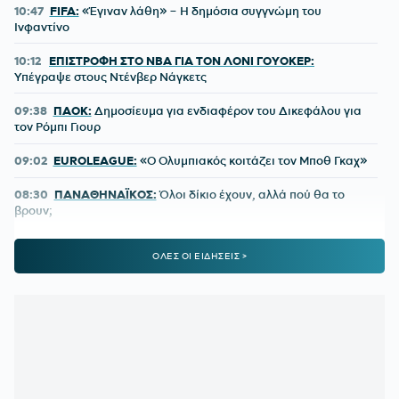
10:47
FIFA:
«Έγιναν λάθη» – Η δημόσια συγγνώμη του
Ινφαντίνο
10:12
ΕΠΙΣΤΡΟΦΗ ΣΤΟ NBA ΓΙΑ ΤΟΝ ΛΟΝΙ ΓΟΥΟΚΕΡ:
Υπέγραψε στους Ντένβερ Νάγκετς
09:38
ΠΑΟΚ:
Δημοσίευμα για ενδιαφέρον του Δικεφάλου για
τον Ρόμπι Γιουρ
09:02
EUROLEAGUE:
«Ο Ολυμπιακός κοιτάζει τον Μποθ Γκαχ»
08:30
ΠΑΝΑΘΗΝΑΪΚΟΣ:
Όλοι δίκιο έχουν, αλλά πού θα το
βρουν;
08:02
ΑΘΛΗΤΙΚΕΣ ΜΕΤΑΔΟΣΕΙΣ:
Πού θα δείτε το ΠΑΟΚ -
ΟΛΕΣ ΟΙ ΕΙΔΗΣΕΙΣ >
Άντερλεχτ
00:25
ΠΑΝΑΘΗΝΑΪΚΟΣ:
Δείξε μου τα χαφ σου, να σου πω τι
ομάδα έχεις
00:15
ΓΙΑΓΚΟΥΣΙΤΣ:
«Υπάρχει ακόμη το ματς στη Βουλγαρία
και θα πάμε για την νίκη»
00:12
ΛΙΒΑΙ ΓΚΑΡΣΙΑ:
Τι δήλωσε μετά το 1-1 του Παναθηναϊκού