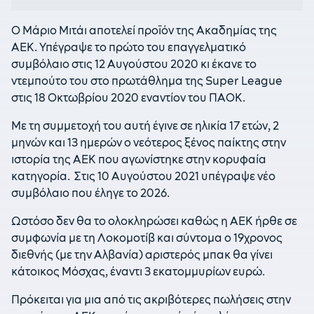
Ο Μάριο Μιτάι αποτελεί προϊόν της Ακαδημίας της
ΑΕΚ. Υπέγραψε το πρώτο του επαγγελματικό
συμβόλαιο στις 12 Αυγούστου 2020 κι έκανε το
ντεμπούτο του στο πρωτάθλημα της Super League
στις 18 Οκτωβρίου 2020 εναντίον του ΠΑΟΚ.
Με τη συμμετοχή του αυτή έγινε σε ηλικία 17 ετών, 2
μηνών και 13 ημερών ο νεότερος ξένος παίκτης στην
ιστορία της ΑΕΚ που αγωνίστηκε στην κορυφαία
κατηγορία. Στις 10 Αυγούστου 2021 υπέγραψε νέο
συμβόλαιο που έληγε το 2026.
Ωστόσο δεν θα το ολοκληρώσει καθώς η ΑΕΚ ήρθε σε
συμφωνία με τη Λοκομοτίβ και σύντομα ο 19χρονος
διεθνής (με την Αλβανία) αριστερός μπακ θα γίνει
κάτοικος Μόσχας, έναντι 3 εκατομμυρίων ευρώ.
Πρόκειται για μια από τις ακριβότερες πωλήσεις στην