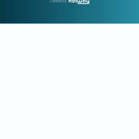
Created by
3,93 εκατ. επιβάτες
21:28
ΑΡΗΣ-ΠΑΝΘΡΑΚΙΚΟΣ 5-1:
Ορεξάτος και πολλά
υποσχόμενος