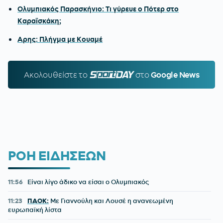
Ολυμπιακός Παρασκήνιο: Τι γύρευε ο Πότερ στο
Καραϊσκάκη;
Αρης: Πλήγμα με Κουαμέ
Ακολουθείστε τo
SPORTDAY.GR
στο
Google News
ΡΟΗ ΕΙΔΗΣΕΩΝ
11:56
Είναι λίγο άδικο να είσαι ο Ολυμπιακός
11:23
ΠΑΟΚ:
Με Γιαννούλη και Λουσέ η ανανεωμένη
ευρωπαϊκή λίστα