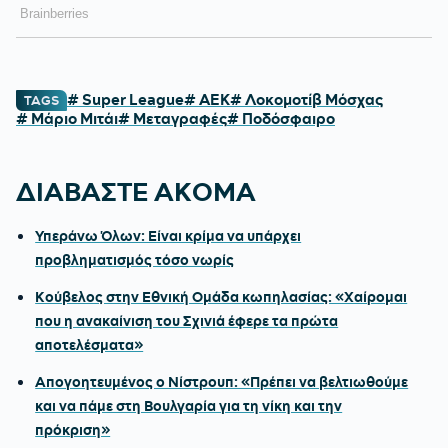
# Super League
# ΑΕΚ
# Λοκομοτίβ Μόσχας
TAGS
# Μάριο Μιτάι
# Μεταγραφές
# Ποδόσφαιρο
ΔΙΑΒΑΣΤΕ ΑΚΟΜΑ
Υπεράνω Όλων: Είναι κρίμα να υπάρχει
προβληματισμός τόσο νωρίς
Κούβελος στην Εθνική Ομάδα κωπηλασίας: «Χαίρομαι
που η ανακαίνιση του Σχινιά έφερε τα πρώτα
αποτελέσματα»
Απογοητευμένος ο Νίστρουπ: «Πρέπει να βελτιωθούμε
και να πάμε στη Βουλγαρία για τη νίκη και την
πρόκριση»