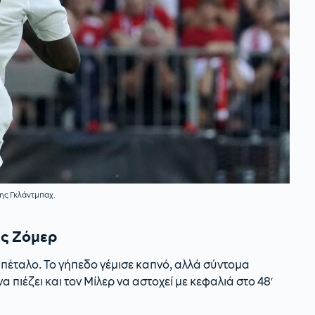
της Γκλάντμπαχ.
ας Ζόμερ
 πέταλο. Το γήπεδο γέμισε καπνό, αλλά σύντομα
α πιέζει και τον Μίλερ να αστοχεί με κεφαλιά στο 48′