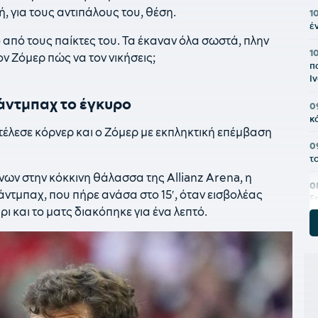
 για τους αντιπάλους του, θέση.
1
έ
 από τους παίκτες του. Τα έκαναν όλα σωστά, πλην
1
ν Ζόμερ πώς να τον νικήσεις;
π
Ι
άντμπαχ το έγκυρο
0
κ
τέλεσε κόρνερ και ο Ζόμερ με εκπληκτική επέμβαση
0
τ
ων στην κόκκινη θάλασσα της Allianz Arena, η
0
ντμπαχ, που πήρε ανάσα στο 15′, όταν εισβολέας
ξ
 και το ματς διακόπηκε για ένα λεπτό.
0
0
θ
0
τ