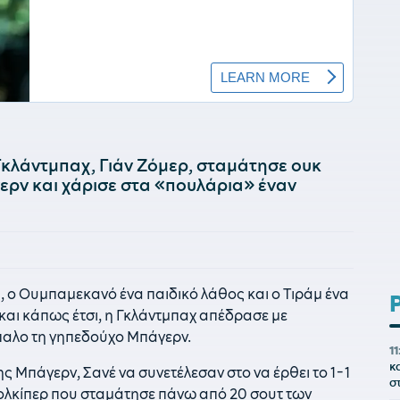
Γκλάντμπαχ, Γιάν Ζόμερ, σταμάτησε ουκ
γερν και χάρισε στα «πουλάρια» έναν
υ, ο Ουμπαμεκανό ένα παιδικό λάθος και ο Τιράμ ένα
 και κάπως έτσι, η Γκλάντμπαχ απέδρασε με
τίπαλο τη γηπεδούχο Μπάγερν.
11
κ
ς Μπάγερν, Σανέ να συνετέλεσαν στο να έρθει το 1-1
σ
κολκίπερ που σταμάτησε πάνω από 20 σουτ των