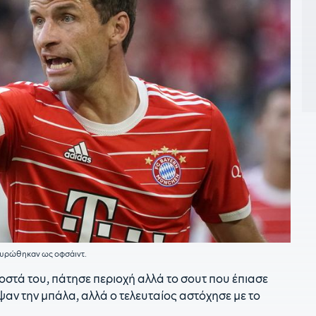
0
Ά
2
γ
2
Λ
2
ρ
2
α
2
ε
2
ακυρώθηκαν ως οφσάιντ.
«
οστά του, πάτησε περιοχή αλλά το σουτ που έπιασε
2
ψαν την μπάλα, αλλά ο τελευταίος αστόχησε με το
π