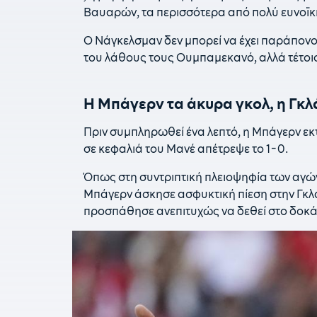
Βαυαρών, τα περισσότερα από πολύ ευνοϊκή,
Ο Νάγκελσμαν δεν μπορεί να έχει παράπονο
του λάθους τους Ουμπαμεκανό, αλλά τέτοιο
Η Μπάγερν τα άκυρα γκολ, η Γκλ
Πριν συμπληρωθεί ένα λεπτό, η Μπάγερν εκ
σε κεφαλιά του Μανέ απέτρεψε το 1-0.
Όπως στη συντριπτική πλειοψηφία των αγών
Μπάγερν άσκησε ασφυκτική πίεση στην Γκλά
προσπάθησε ανεπιτυχώς να δεθεί στο δοκάρι