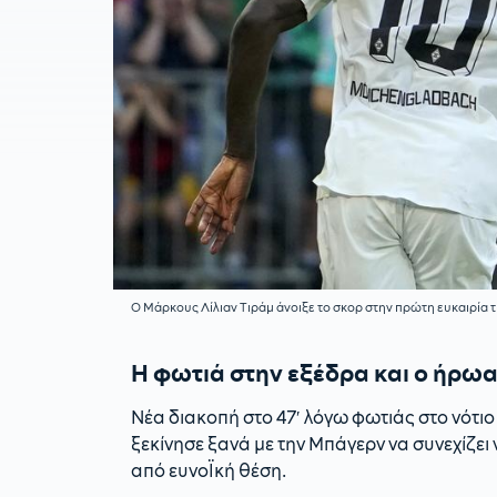
Ο Μάρκους Λίλιαν Τιράμ άνοιξε το σκορ στην πρώτη ευκαιρία 
Η φωτιά στην εξέδρα και ο ήρω
Νέα διακοπή στο 47′ λόγω φωτιάς στο νότιο
ξεκίνησε ξανά με την Μπάγερν να συνεχίζει ν
από ευνοΪκή θέση.