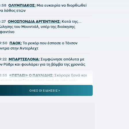
0:58
ΟΛΥΜΠΙΑΚΟΣ:
Μια ευκαιρία να διορθωθεί
να λάθος ετών
0:27
ΟΜΟΣΠΟΝΔΙΑ ΑΡΓΕΝΤΙΝΗΣ:
Κατά της...
ώλησης του Μουντιάλ, υπέρ της διοίκησης
νφαντίνο
9:50
ΠΑΟΚ:
Το ρεκόρ που έσπασε ο Τάισον
όντρα στην Άντερλεχτ
9:22
ΜΠΑΡΤΣΕΛΟΝΑ:
Συμφώνησε απόλυτα με
ον Ρόδρι και φουλάρει για τη βόμβα της χρονιάς
8:55
«ΠΕΤΑΕΙ» Ο ΠΑΥΛΙΔΗΣ:
Σκόραρε ξανά και
εκίνησε τη σεζόν με πέντε γκολ σε τρία ματς
ΟΛΕΣ ΟΙ ΕΙΔΗΣΕΙΣ >
8:30
ΠΑΟΚ:
Ήρθε η ώρα των προσωπικοτήτων
8:00
UEFA RANKING:
Απομακρύνθηκε η 10η
έση για την Ελλάδα μετά την ήττα του ΠΑΟΚ
0:11
ΛΙΣΙ:
Τι είπε για τις χαμένες ευκαιρίες και
ον εκτελεστή του πέναλτι