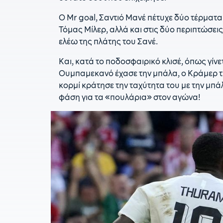
Ο Mr goal, Σαντιό Μανέ πέτυχε δύο τέρματα
Τόμας Μίλερ, αλλά και στις δύο περιπτώσει
ελέω της πλάτης του Σανέ.
Και, κατά το ποδοσφαιρικό κλισέ, όπως γίνετ
Ουμπαμεκανό έχασε την μπάλα, ο Κράμερ τη
κορμί κράτησε την ταχύτητα του με την μπάλ
φάση για τα «πουλάρια» στον αγώνα!