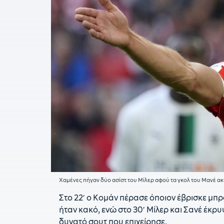
Χαμένες πήγαν δύο ασίστ του Μίλερ αφού τα γκολ του Μανέ 
Στο 22′ ο Κομάν πέρασε όποιον έβρισκε μπρ
ήταν κακό, ενώ στο 30′ Μίλερ και Σανέ έκρυ
δυνατό σουτ που επιχείρησε.