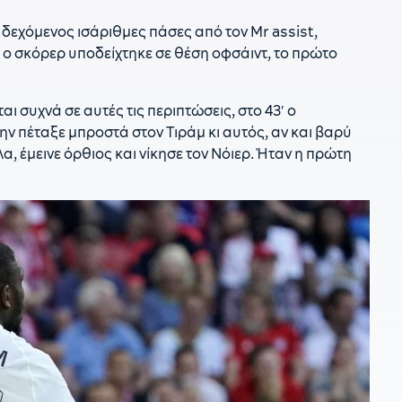
2
 δεχόμενος ισάριθμες πάσες από τον Mr assist,
Ρ
ς ο σκόρερ υποδείχτηκε σε θέση οφσάιντ, το πρώτο
21
δ
αι συχνά σε αυτές τις περιπτώσεις, στο 43′ ο
2
ν πέταξε μπροστά στον Τιράμ κι αυτός, αν και βαρύ
α, έμεινε όρθιος και νίκησε τον Νόιερ. Ήταν η πρώτη