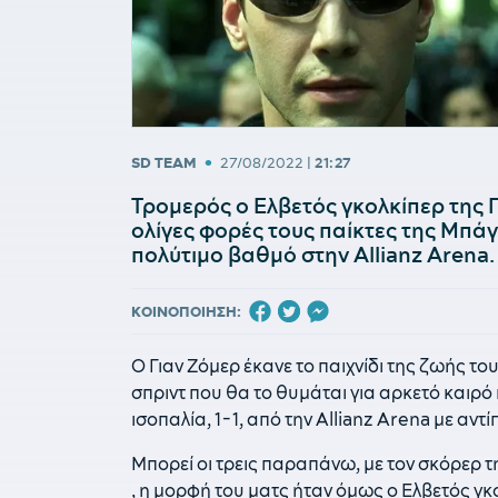
•
SD TEAM
27/08/2022
|
21:27
Τρομερός ο Ελβετός γκολκίπερ της 
ολίγες φορές τους παίκτες της Μπά
πολύτιμο βαθμό στην Allianz Arena.
ΚΟΙΝΟΠΟΙΗΣΗ:
Ο Γιαν Ζόμερ έκανε το παιχνίδι της ζωής το
σπριντ που θα το θυμάται για αρκετό καιρό
ισοπαλία, 1-1, από την Allianz Arena με αν
Μπορεί οι τρεις παραπάνω, με τον σκόρερ τη
, η μορφή του ματς ήταν όμως ο Ελβετός γ