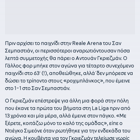
Πριν αρχίσει το παιχνίδι στην Reale Arena του Σαν
Σεμπαστιάν, οι περισσότεροι αναρωτιόντουσαν πόσα
λεπτά συμμετοχής θα πάρει ο Αντουάν Γκριεζμάν. Ο
Γάλλος φορ μπήκε στον αγώνα για τέταρτο συνεχόμενο
παιχνίδι στο 63′ (!), αποθεώθηκε, αλλά΄δεν μπόρεσε να
δώσει το τρίποντο στους «ροχιμπλάνκος», που έμεινε
στο 1-1 στο Σαν Σεμπαστιάν.
Ο Γκριεζμάν επέστρεψε για άλλη μια φορά στην πόλη
που έκανε τα πρώτα του βήματα στη La Liga πριν από
13 χρόνια και μία μέρα, αλλά έμεινε στον πάγκο. «Με
ξέρετε, κοιτάζω μόνο το καλό της ομάδας», είπε ο
Ντιέγκο Σιμεόνε όταν ρωτήθηκε για την ενδεκάδα του
αγώνα. Η κουβέντα για τον Γκριεζμάν τελείωσε νωρίς