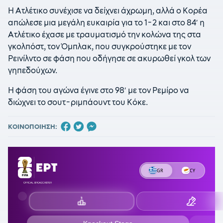
Η Ατλέτικο συνέχισε να δείχνει άχρωμη, αλλά ο Κορέα
απώλεσε μια μεγάλη ευκαιρία για το 1-2 και στο 84′ η
Ατλέτικο έχασε με τραυματισμό την κολώνα της στα
γκολπόστ, τον Όμπλακ, που συγκρούστηκε με τον
Ρεινίλντο σε φάση που οδήγησε σε ακυρωθεί γκολ των
γηπεδούχων.
Η φάση του αγώνα έγινε στο 98′ με τον Ρεμίρο να
διώχνει το σουτ-ριμπάουντ του Κόκε.
ΚΟΙΝΟΠΟΙΗΣΗ: