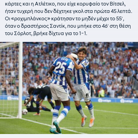
κάρτες και η Ατλέτικο, που είχε κορυφαίο τον Βίτσελ,
ήταν τυχερή που δεν δέχτηκε γκολ στα πρώτα 45 λεπτά.
Οι «ροχιμπλάνκος» κράτησαν το μηδέν μέχρι το 55′,
όταν ο δραστήριος Σαντίκ, που μπήκε στο 46′ στη θέση
του Σόρλοτ, βρήκε δίχτυα για το 1-1.