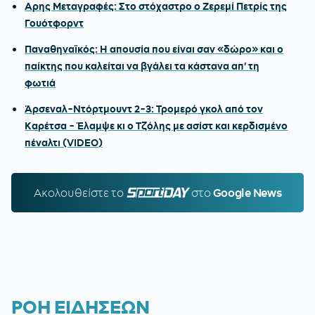
Αρης Μεταγραφές: Στο στόχαστρο ο Ζερεμί Πετρίς της
Γουότφορντ
Παναθηναϊκός: Η απουσία που είναι σαν «δώρο» και ο
παίκτης που καλείται να βγάλει τα κάστανα απ' τη
φωτιά
Άρσεναλ-Ντόρτμουντ 2-3: Τρομερό γκολ από τον
Καρέτσα - Έλαμψε κι ο Τζόλης με ασίστ και κερδισμένο
πέναλτι (VIDEO)
Ακολουθείστε τo
SPORTDAY.GR
στο
Google News
ΡΟΗ ΕΙΔΗΣΕΩΝ