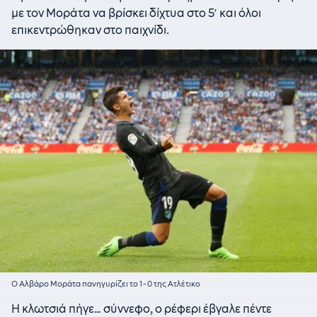
με τον Μοράτα να βρίσκει δίχτυα στο 5′ και όλοι
επικεντρώθηκαν στο παιχνίδι.
Ο Αλβάρο Μοράτα πανηγυρίζει το 1-0 της Ατλέτικο
Η κλωτσιά πήγε… σύννεφο, ο ρέφερι έβγαλε πέντε