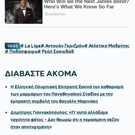
# La Liga
# Αντουάν Γκριζμάν
# Ατλέτικο Μαδρίτης
TAGS
# Ποδόσφαιρο
# Ρεάλ Σοσιεδάδ
ΔΙΑΒΑΣΤΕ ΑΚΟΜΑ
Η Ελληνική Ολυμπιακή Επιτροπή ξεκινά τον καθαρισμό
των μαρμάρων του Παναθηναϊκού Σταδίου με την
έμπρακτη συμβολή του Βαγγέλη Μαρινάκη
Δημήτρης Γιαννακόπουλος: «Γι' αυτό αλλάξαμε
ταχύτητα φέτος - Δεν θεωρώ ότι η περασμένη σεζόν
ήταν αποτυχημένη»