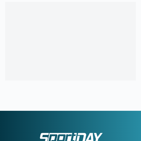
21:44
ΟΦΗ:
Στην τελική ευθεία η μεταγραφή του 17χρονου
Κωνσταντίνου Παπαδάκη
21:16
ΕΥΡΩΠΑΪΚΟ ΚΟΛΥΜΒΗΣΗΣ:
Πρεμιέρα με 13 ελληνικές
συμμετοχές
20:41
ΔΗΜΗΤΡΗΣ ΓΙΑΝΝΑΚΟΠΟΥΛΟΣ:
Πότε θα αποχωρήσει
από τον Παναθηναϊκό - Τι απάντησε
20:18
Πέθανε ο σπουδαίος ηθοποιός Νίκος Καλογερόπουλος
20:12
ΔΕΚΑΠΕΝΤΑΥΓΟΥΣΤΟΣ 2026:
Διευκρινίσεις από την ΓΣΕΕ
για τις αμοιβές των εργαζομένων
20:10
ΧΑΡΤΣ:
Στην Τουρκία ο Κυζιρίδης για 2 εκατομμύρια
ευρώ
19:42
ΓΚΡΕΙ:
«Ίσως να είναι λίγο ευκολότερο να αντιμετωπίζεις
ως αντίπαλος τον ΠΑΟΚ, από το να αγωνίζεσαι για αυτόν»
19:41
ΔΗΜΗΤΡΗΣ ΓΙΑΝΝΑΚΟΠΟΥΛΟΣ:
Η αποκάλυψη για το
σοβαρό πρόβλημα υγείας - «Πήγα κι ήρθα...»