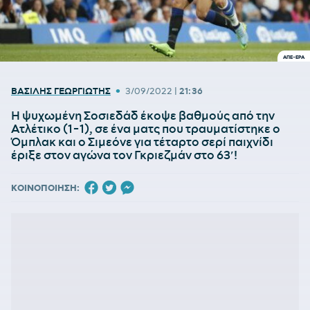
ΑΠΕ-ΕΡΑ
•
ΒΑΣΙΛΗΣ ΓΕΩΡΓΙΩΤΗΣ
3/09/2022
|
21:36
Η ψυχωμένη Σοσιεδάδ έκοψε βαθμούς από την
Ατλέτικο (1-1), σε ένα ματς που τραυματίστηκε ο
Όμπλακ και ο Σιμεόνε για τέταρτο σερί παιχνίδι
έριξε στον αγώνα τον Γκριεζμάν στο 63′!
ΚΟΙΝΟΠΟΙΗΣΗ: