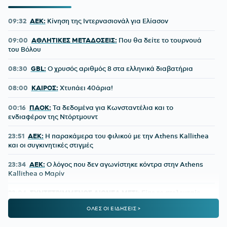
09:32
ΑΕΚ:
Κίνηση της Ιντερνασιονάλ για Ελίασον
09:00
ΑΘΛΗΤΙΚΕΣ ΜΕΤΑΔΟΣΕΙΣ:
Που θα δείτε το τουρνουά
του Βόλου
08:30
GBL:
O χρυσός αριθμός 8 στα ελληνικά διαβατήρια
08:00
ΚΑΙΡΟΣ:
Χτυπάει 40άρια!
00:16
ΠΑΟΚ:
Τα δεδομένα για Κωνσταντέλια και το
ενδιαφέρον της Ντόρτμουντ
23:51
ΑΕΚ:
Η παρακάμερα του φιλικού με την Athens Kallithea
και οι συγκινητικές στιγμές
23:34
ΑΕΚ:
Ο λόγος που δεν αγωνίστηκε κόντρα στην Athens
Kallithea ο Μαρίν
23:04
ΣΥΝΤΕΤΡΙΜΜΕΝΟΣ ΛΙΟΝΕΛ ΜΕΣΙ:
Είπε το «τελευταίο
αντίο» στον πατέρα του
ΟΛΕΣ ΟΙ ΕΙΔΗΣΕΙΣ >
22:00
ΠΑΟΚ:
Η πρώτη προπόνηση του Γιαννούλη