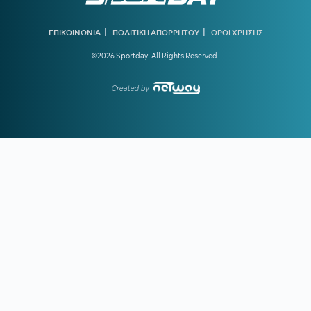
19:40
ΠΑΟΚ ΜΕΤΑΓΡΑΦΕΣ:
Στα ραντάρ του «Δικεφάλου» ο
Τένγκστεν της Φέγενορντ
|
|
ΕΠΙΚΟΙΝΩΝΙΑ
ΠΟΛΙΤΙΚΗ ΑΠΟΡΡΗΤΟΥ
ΟΡΟΙ ΧΡΗΣΗΣ
19:23
ΟΛΥΜΠΙΑΚΟΣ:
Τα δεδομένα για Γουόκαπ – Συνεχίζει να
©2026 Sportday. All Rights Reserved.
ενδιαφέρεται η Dubai BC
18:39
ΑΡΗΣ ΜΕΤΑΓΡΑΦΕΣ:
Στο στόχαστρο ο Ζερεμί Πετρίς της
Created by
Γουότφορντ