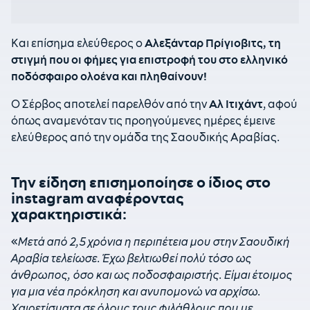
Και επίσημα ελεύθερος ο
Αλεξάνταρ Πρίγιοβιτς, τη
στιγμή που οι φήμες για επιστροφή του στο ελληνικό
ποδόσφαιρο ολοένα και πληθαίνουν!
Ο Σέρβος αποτελεί παρελθόν από την
Αλ Ιτιχάντ
, αφού
όπως αναμενόταν τις προηγούμενες ημέρες έμεινε
ελεύθερος από την ομάδα της Σαουδικής Αραβίας.
Την είδηση επισημοποίησε ο ίδιος στο
instagram αναφέροντας
χαρακτηριστικά:
«
Μετά από 2,5 χρόνια η περιπέτεια μου στην Σαουδική
Αραβία τελείωσε. Έχω βελτιωθεί πολύ τόσο ως
άνθρωπος, όσο και ως ποδοσφαιριστής. Είμαι έτοιμος
για μια νέα πρόκληση και ανυπομονώ να αρχίσω.
Χαιρετίσματα σε όλους τους φιλάθλους που με