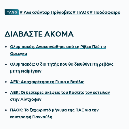
# Αλεκσάνταρ Πρίγιοβιτς
# ΠΑΟΚ
# Ποδόσφαιρο
TAGS
ΔΙΑΒΑΣΤΕ ΑΚΟΜΑ
Ολυμπιακός: Ανακοινώθηκε από τη Ρίβερ Πλέιτ ο
Ορτέγκα
Ολυμπιακός: Ο διαιτητής που θα διευθύνει τη ρεβάνς
με τη Ναϊμέγκεν
ΑΕΚ: Αποχαιρέτησε τη Γκιορ ο Βιτάλις
ΑΕΚ: Οι δεύτερες σκέψεις του Κόστιτς τον έστειλαν
στην Αϊντχόφεν
ΠΑΟΚ: Το ξεχωριστό μήνυμα της ΠΑΕ για την
επιστροφή Γιαννούλη