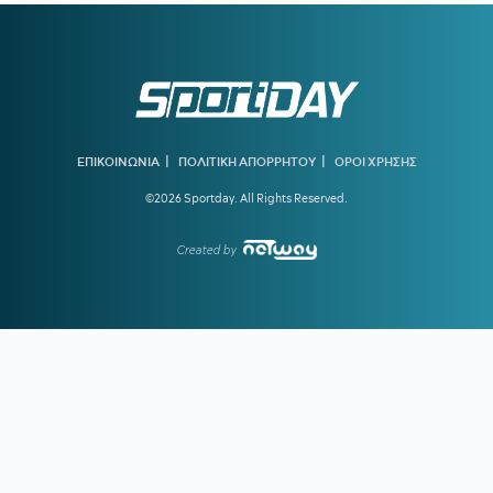
16:31
ΑΡΗΣ:
Αυτά είναι τα φιλικά προετοιμασίας
16:16
ΑΡΗΣ:
Ατυχία με Νινγκ
16:00
ΟΛΥΜΠΙΑΚΟΣ:
Ποια θα είναι η εικόνα αν αποχωρήσει ο
Λαρεντζάκης
|
|
ΕΠΙΚΟΙΝΩΝΙΑ
ΠΟΛΙΤΙΚΗ ΑΠΟΡΡΗΤΟΥ
ΟΡΟΙ ΧΡΗΣΗΣ
15:15
ΠΑΟΚ:
Ξεκίνησε αποκατάσταση ο Μεϊτέ - Τα νεότερα για
Ντεσπόντοφ και Τάχα Άλι
©2026 Sportday. All Rights Reserved.
15:00
Οι πληρωμές από e-ΕΦΚΑ και ΔΥΠΑ έως τις 14
Created by
Αυγούστου
14:50
ΗΛΙΟΠΟΥΛΟΣ ΣΕ ΠΗΛΙΟ:
«Κάποιοι σε αμφισβήτησαν -
Είμαι αυτός που σε στήριξα και σε πίστεψα, η επέκταση είναι η
απάντηση σε κάποιους»
14:44
Στα 15 δισ. ευρώ ο στόχος για νέα δάνεια το 2026