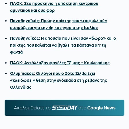
ΠΑΟΚ: Στο προσκήνιο η απόκτηση κεντρικού
αμυντικού και δυο φορ
Παναθηναϊκός: Πρώην παίκτης του «τριφυλλιού»
ετοιμάζεται για την 4η κατηγορία της Ιταλίας
Παναθηναϊκός: Η απουσία που είναι σαν «δώρο» και ο
παίκτης που καλείται να βγάλει τα κάστανα απ' τη
φωτιά
ΠΑΟΚ: Αντάλλαξαν φανέλες Τζίμας - Κουλιεράκης
Ολυμπιακός: Οι λόγοι που ο Ζότα Σίλβα έχει
«κλειδώσει» θέση στην ενδεκάδα στη ρεβάνς της
Ολλανδίας
Ακολουθείστε τo
SPORTDAY.GR
στο
Google News