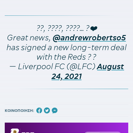
??, ????, ????… ?❤️
Great news,
@andrewrobertso5
has signed a new long-term deal
with the Reds ? ?
— Liverpool FC (@LFC)
August
24, 2021
ΚΟΙΝΟΠΟΙΗΣΗ: