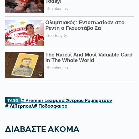
# Premier League
# Άντριου Ρόμπερτσον
TAGS
# Λίβερπουλ
# Ποδόσφαιρο
ΔΙΑΒΑΣΤΕ ΑΚΟΜΑ