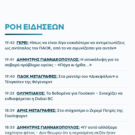
ΡΟΗ ΕΙΔΗΣΕΩΝ
19:42
ΓΚΡΕΙ:
«Ίσως να είναι λίγο ευκολότερο να αντιμετωπίζεις
ως αντίπαλος τον ΠΑΟΚ, από το να αγωνίζεσαι για αυτόν»
19:41
ΔΗΜΗΤΡΗΣ ΓΙΑΝΝΑΚΟΠΟΥΛΟΣ:
Η αποκάλυψη για το
σοβαρό πρόβλημα υγείας - «Πήγα κι ήρθα...»
19:40
ΠΑΟΚ ΜΕΤΑΓΡΑΦΕΣ:
Στα ραντάρ του «Δικεφάλου» ο
Τένγκστεν της Φέγενορντ
19:23
ΟΛΥΜΠΙΑΚΟΣ:
Τα δεδομένα για Γουόκαπ – Συνεχίζει να
ενδιαφέρεται η Dubai BC
18:39
ΑΡΗΣ ΜΕΤΑΓΡΑΦΕΣ:
Στο στόχαστρο ο Ζερεμί Πετρίς της
Γουότφορντ
18:33
ΔΗΜΗΤΡΗΣ ΓΙΑΝΝΑΚΟΠΟΥΛΟΣ:
«Γι' αυτό αλλάξαμε
ταχύτητα φέτος - Δεν θεωρώ ότι η περασμένη σεζόν ήταν