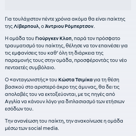
Για τουλάχιστον πέντε χρόνια ακόμα θα είναι παίκτης
της
Λίβερπουλ
, ο
Άντριου Ρόμπερτσον
.
Η ομάδα του
Γιούργκεν Κλοπ
, παρά τον πρόσφατο
τραυματισμό του παίκτης, θέλησε να τον επαινέσει για
τις εμφανίσεις του καθ’ όλη τη διάρκεια της
παραμονής τους στην ομάδα, προσφέροντάς του νέο
πενταετές συμβόλαιο.
Ο «ανταγωνιστής» του
Κώστα Τσιμίκα
για τη θέση
βασικού στο αριστερό άκρο της άμυνας, θα δει τις
απολαβές του να εκτοξεύονται, με τις πηγές από
Αγγλία να κάνουν λόγο για διπλασιασμό των ετήσιων
εσόδων του.
Την ανανέωση του παίκτη, την ανακοίνωσε η ομάδα
μέσω των social media.