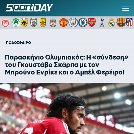
ΠΟΔΟΣΦΑΙΡΟ
Παρασκήνιο Ολυμπιακός: Η «σύνδεση»
του Γκουστάβο Σκάρπα με τον
Μπρούνο Ενρίκε και ο Αμπέλ Φερέιρα!