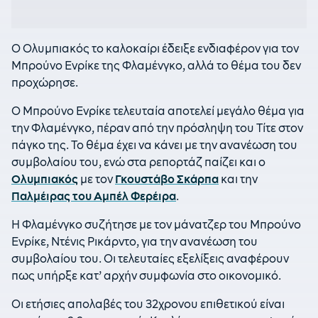
Ο Ολυμπιακός το καλοκαίρι έδειξε ενδιαφέρον για τον
Μπρούνο Ενρίκε της Φλαμένγκο, αλλά το θέμα του δεν
προχώρησε.
Ο Μπρούνο Ενρίκε τελευταία αποτελεί μεγάλο θέμα για
την Φλαμένγκο, πέραν από την πρόσληψη του Τίτε στον
πάγκο της. Το θέμα έχει να κάνει με την ανανέωση του
συμβολαίου του, ενώ στα ρεπορτάζ παίζει και ο
Ολυμπιακός
με τον
Γκουστάβο Σκάρπα
και την
Παλμέιρας του
Αμπέλ Φερέιρα
.
Η Φλαμένγκο συζήτησε με τον μάνατζερ του Μπρούνο
Ενρίκε, Ντένις Ρικάρντο, για την ανανέωση του
συμβολαίου του. Οι τελευταίες εξελίξεις αναφέρουν
πως υπήρξε κατ’ αρχήν συμφωνία στο οικονομικό.
Οι ετήσιες απολαβές του 32χρονου επιθετικού είναι