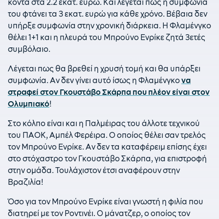
κοντά στα 2.2 εκατ. ευρώ. Και λέγεται πως η συμφωνία
του φτάνει τα 3 εκατ. ευρώ για κάθε χρόνο. Βέβαια δεν
υπήρξε συμφωνία στην χρονική διάρκεια. Η Φλαμένγκο
θέλει 1+1 και η πλευρά του Μπρούνο Ενρίκε ζητά 3ετές
συμβόλαιο.
Λέγεται πως θα βρεθεί η χρυσή τομή και θα υπάρξει
συμφωνία. Αν δεν γίνει αυτό ίσως η Φλαμένγκο
να
στραφεί στον Γκουστάβο Σκάρπα που πλέον είναι στον
Ολυμπιακό
!
Στο κόλπο είναι και η Παλμέιρας του άλλοτε τεχνικού
του ΠΑΟΚ, Αμπέλ Φερέιρα. Ο οποίος θέλει σαν τρελός
τον Μπρούνο Ενρίκε. Αν δεν τα καταφέρειμ επίσης έχει
στο στόχαστρο τον Γκουστάβο Σκάρπα, για επιστροφή
στην ομάδα. Τουλάχιστον έτσι αναφέρουν στην
Βραζιλία!
Όσο για τον Μπρούνο Ενρίκε είναι γνωστή η φιλία που
διατηρεί με τον Ροντινέι. Ο μάνατζερ, ο οποίος τον