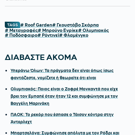
# Roof Garden
# Γκουστάβο Σκάρπα
TAGS
# Μεταγραφές
# Μπρούνο Ενρίκε
# Ολυμπιακός
# Ποδόσφαιρο
# Ρόντινεϊ
# Φλαμένγκο
ΔΙΑΒΑΣΤΕ ΑΚΟΜΑ
Υπεράνω Όλων: Τα πράγματα δεν είναι όπως ίσως
φαντάζεστε, νομίζετε ή θεωρείτε ότι είναι
Ολυμπιακός: Ποιος είναι ο Ζοφρέ Μονκαντά που είχε
βρει τον Εμπαπέ όταν ήταν 12 και συμφώνησε με τον
Βαγγέλη Μαρινάκη
ΠΑΟΚ: Το ρεκόρ που έσπασε ο Τάισον κόντρα στην
Άντερλεχτ
Μπαρτσελόνα: Συμφώνησε απόλυτα με τον Ρόδρι και