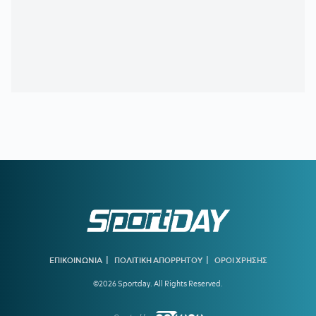
300 παραλίες - Πρόστιμα έως 73.000 ευρώ
16:55
ΣΑΝ ΣΗΜΕΡΑ - ΧΟΥΑΝ ΚΑΡΛΟΣ ΖΑΜΠΑΛΑ:
Η ζωή του
νεότερου χρυσού ολυμπιονίκη του Μαραθωνίου ήταν ένα...
μυστήριο
16:41
Υποχώρησε το 3,4% ο πληθωρισμός τον Ιούλιο
16:31
ΑΕΚ:
Η πρώτη επίσκεψη του Λόβρο Μάγερ στη Νέα
Φιλαδέλφεια
15:00
ΓΙΑΝΝΟΥΛΗΣ:
«Θέλω να παίξω Τσάμπιονς Λιγκ με τον
ΠΑΟΚ»
14:28
ΟΛΥΜΠΙΑΚΟΣ:
Ποιος είναι ο Ζοφρέ Μονκαντά που είχε
βρει τον Εμπαπέ όταν ήταν 12 και συμφώνησε με τον Βαγγέλη
Μαρινάκη
13:45
ΑΕΚ:
Ο Ηλιόπουλος βλέπει στον Μάγερ... το βλέμμα της
τίγρης!
|
|
ΕΠΙΚΟΙΝΩΝΙΑ
ΠΟΛΙΤΙΚΗ ΑΠΟΡΡΗΤΟΥ
ΟΡΟΙ ΧΡΗΣΗΣ
©2026 Sportday. All Rights Reserved.
13:15
ΟΛΥΜΠΙΑΚΟΣ:
Οι ανταγωνιστές των «ερυθρόλευκων»
για τον Πουέρτα