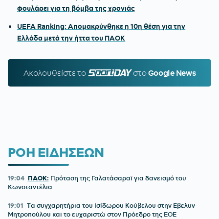
φουλάρει για τη βόμβα της χρονιάς
UEFA Ranking: Απομακρύνθηκε η 10η θέση για την
Ελλάδα μετά την ήττα του ΠΑΟΚ
Ακολουθείστε τo
SPORTDAY.GR
στο
Google News
ΡΟΗ ΕΙΔΗΣΕΩΝ
19:04
ΠΑΟΚ:
Πρόταση της Γαλατάσαραϊ για δανεισμό του
Κωνσταντέλια
19:01
Tα συγχαρητήρια του Ισίδωρου Κούβελου στην Εβελυν
Μητροπούλου και το ευχαριστώ στον Πρόεδρο της ΕΟΕ