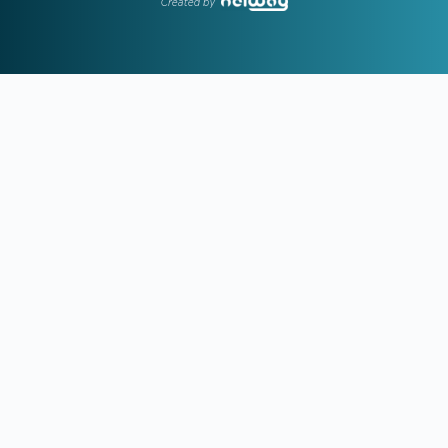
Created by
12:51
ΝΟΤΙΑ ΚΟΡΕΑ:
Η Ομοσπονδία πρόσφερε σεξουαλικές
υπηρεσίες σε ξένους διαιτητές
12:25
ΑΕΚ:
Ο Πέρισιτς... έκλεψε τον Κόστιτς από την Ένωση