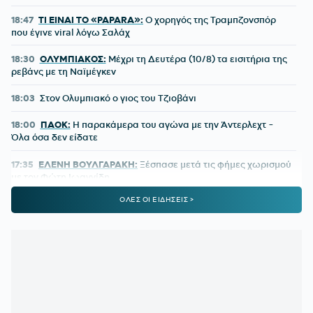
18:47
ΤΙ ΕΙΝΑΙ ΤΟ «PAPARA»:
Ο χορηγός της Τραμπζονσπόρ
που έγινε viral λόγω Σαλάχ
18:30
ΟΛΥΜΠΙΑΚΟΣ:
Μέχρι τη Δευτέρα (10/8) τα εισιτήρια της
ρεβάνς με τη Ναϊμέγκεν
18:03
Στον Ολυμπιακό ο γιος του Τζιοβάνι
18:00
ΠΑΟΚ:
Η παρακάμερα του αγώνα με την Άντερλεχτ -
Όλα όσα δεν είδατε
17:35
ΕΛΕΝΗ ΒΟΥΛΓΑΡΑΚΗ:
Ξέσπασε μετά τις φήμες χωρισμού
με τον Φώτη Ιωαννίδη
ΟΛΕΣ ΟΙ ΕΙΔΗΣΕΙΣ >
17:26
ΟΛΥΜΠΙΑΚΟΣ:
Επέστρεψε ο Δημήτρης Ρέτσος
17:13
ΜΟΚΟΚΑ:
«Θέλουμε να χτίσουμε κάτι μεγάλο στον Άρη»
17:02
ΙΣΑ:
Έκκληση για εντατικοποίηση των μέτρων κατά των
κουνουπιών λόγω της αυξημένης κυκλοφορίας του ιού του
Δυτικού Νείλου στην Αττική
17:00
ΠΑΡΑΛΙΕΣ:
έλεγχοι με drones και MyCoast σε πάνω από