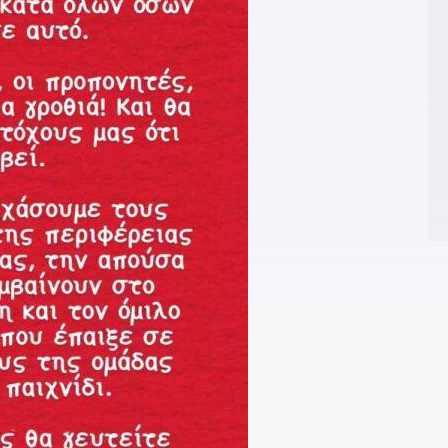
2
π
2
Ρ
21
δ
2
2
τ
2
τ
2
Σ
2
«