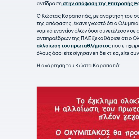
αντίδραση
στην απόφαση της Επιτροπής Ε
Ο Κώστας Καραπαπάς, με ανάρτησή του στα
της απόφασης, έκανε γνωστό ότι ο Ολυμπια
νομικά εναντίον όλων όσοι συνετέλεσαν σε 
αντιπροέδρων της ΠΑΕ ξεκαθάρισε ότι ο Ολυ
αλλοίωση του πρωταθλήματος
που επιχειρ
όλους όσοι είτε σίγησαν επιδεικτικά, είτε σ
Η ανάρτηση του Κώστα Καραπαπά: