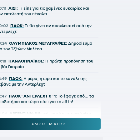
0:11
ΛΙΣΙ:
Τι είπε για τις χαμένες ευκαιρίες και
ον εκτελεστή του πέναλτι
0:02
ΠΑΟΚ:
Τι θα γίνει αν αποκλειστεί από την
ντερλεχτ
3:24
ΟΛΥΜΠΙΑΚΟΣ ΜΕΤΑΓΡΑΦΕΣ:
Δημοσίευμα
ια τον Τζέιλεν Μπλέσα
3:18
ΠΑΝΑΘΗΝΑΪΚΟΣ:
Η πρώτη προπόνηση του
ιβάι Γκαρσία
2:49
ΠΑΟΚ:
Η μέρα, η ώρα και το κανάλι της
εβάνς με την Άντερλεχτ
2:47
ΠΑΟΚ-ΑΝΤΕΡΛΕΧΤ 0-1:
Το έφαγε από... τα
ποδυτήρια και τώρα πάει για το all in!
2:06
ΑΡΓΕΝΤΙΝΗ:
Εθνική εορτή η ιστορική νίκη
πί της Αγγλίας στο Μουντιάλ 2026
ΟΛΕΣ ΟΙ ΕΙΔΗΣΕΙΣ >
2:04
ΜΠΑΡΤΣΕΛΟΝΑ:
Ο Ρόντρι είναι έτοιμος να
ντυθεί μπλαουγκράνα»