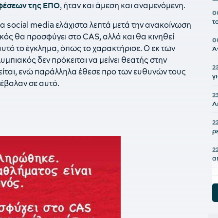
φέσεων της ΕΠΟ
, ήταν και άμεση και αναμενόμενη.
0
τ
 social media ελάχιστα λεπτά μετά την ανακοίνωση
κός θα προσφύγει στο CAS, αλλά και θα κινηθεί
0
αυτό το έγκλημα, όπως το χαρακτήρισε. Ο εκ των
Ά
μπιακός δεν πρόκειται να μείνει θεατής στην
2
είται, ενώ παράλληλα έθεσε προ των ευθυνών τους
γ
υνέβαλαν σε αυτό.
2
Λ
2
ρ
2
α
2
ε
2
«