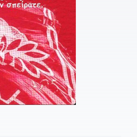
2
Π
2
π
1
1
έ