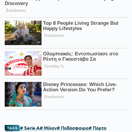
# Serie A
# Μίλαν
# Ποδόσφαιρο
# Πόρτο
TAGS