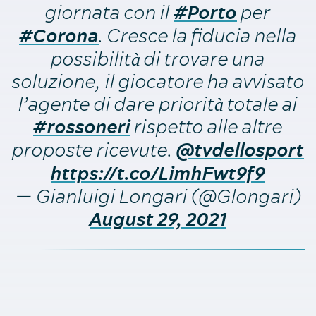
giornata con il
per
#Porto
. Cresce la fiducia nella
#Corona
possibilità di trovare una
soluzione, il giocatore ha avvisato
l’agente di dare priorità totale ai
rispetto alle altre
#rossoneri
proposte ricevute.
@tvdellosport
https://t.co/LimhFwt9f9
— Gianluigi Longari (@Glongari)
August 29, 2021