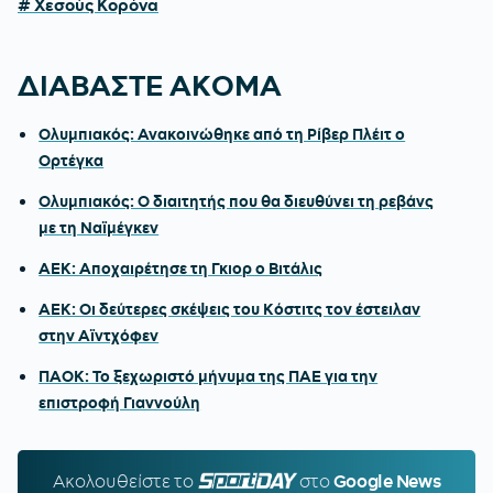
# Χεσούς Κορόνα
ΔΙΑΒΑΣΤΕ ΑΚΟΜΑ
Ολυμπιακός: Ανακοινώθηκε από τη Ρίβερ Πλέιτ ο
Ορτέγκα
Ολυμπιακός: Ο διαιτητής που θα διευθύνει τη ρεβάνς
με τη Ναϊμέγκεν
ΑΕΚ: Αποχαιρέτησε τη Γκιορ ο Βιτάλις
ΑΕΚ: Οι δεύτερες σκέψεις του Κόστιτς τον έστειλαν
στην Αϊντχόφεν
ΠΑΟΚ: Το ξεχωριστό μήνυμα της ΠΑΕ για την
επιστροφή Γιαννούλη
Ακολουθείστε τo
SPORTDAY.GR
στο
Google News