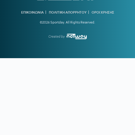
18:15
ΝΑΟΥΑΛ ΕΛ ΜΟΥΤΑΟΥΑΚΙΛ:
Η πρώτη γυναίκα από τον
αραβικό κόσμο που κέρδισε χρυσό ολυμπιακό μετάλλιο
|
|
ΕΠΙΚΟΙΝΩΝΙΑ
ΠΟΛΙΤΙΚΗ ΑΠΟΡΡΗΤΟΥ
ΟΡΟΙ ΧΡΗΣΗΣ
17:39
ΣΤΕΦΑΝΟΣ ΤΣΙΤΣΙΠΑΣ:
Απόδραση με τη νέα σύντροφό
©2026 Sportday. All Rights Reserved.
του
16:51
ΓΙΩΡΓΟΣ ΧΕΛΑΚΗΣ:
Ο ΠΑΟΚ χρειάζεται δεύτερο σχέδιο
Created by
ανάπτυξης παιχνιδιού
16:33
Ε. ΤΟΥΡΝΑΣ:
Ζήτησε πλήρη ετοιμότητα του κρατικού
μηχανισμού για τις επόμενες μέρες