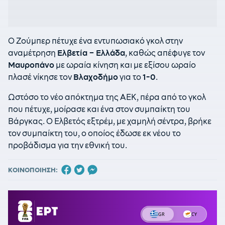
Ο Ζούμπερ πέτυχε ένα εντυπωσιακό γκολ στην
αναμέτρηση
Ελβετία – Ελλάδα
, καθώς απέφυγε τον
Μαυροπάνο
με ωραία κίνηση και με εξίσου ωραίο
πλασέ νίκησε τον
Βλαχοδήμο
για το
1-0
.
Ωστόσο το νέο απόκτημα της ΑΕΚ, πέρα από το γκολ
που πέτυχε, μοίρασε και ένα στον συμπαίκτη του
Βάργκας. Ο Ελβετός εξτρέμ, με χαμηλή σέντρα, βρήκε
τον συμπαίκτη του, ο οποίος έδωσε εκ νέου το
προβάδισμα για την εθνική του.
ΚΟΙΝΟΠΟΙΗΣΗ: