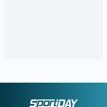
21:21
ΑΕΚ:
Αποδοκιμάστηκε ο Αγγελόπουλος στην «Allwyn
Arena»
21:11
ΟΦΗ:
Τρέλα του κόσμου για το Σούπερ Καπ
20:57
ΛΙΟΝΕΛ ΜΕΣΙ:
Η τελευταία φορά που ο πατέρας του τον
είδε από κοντά να παίζει
20:33
ΤΖΟΛΑΚΗΣ - ΧΑΛ:
Ντεμπούτο με ήττα
20:11
ΝΑΪΜΕΓΚΕΝ – ΤΕΛΣΤΑΡ 1-2:
Πρεμιέρα με εντός έδρας
ήττα για την αντίπαλο του Ολυμπιακού
19:38
ΟΛΥΜΠΙΑΚΟΣ:
Τα πλάνα του Μεντιλίμπαρ για τη ρεβάνς
της Ολλανδίας
19:10
ΟΦΗ ΜΕΤΑΓΡΑΦΕΣ:
Έκλεισε ακόμα μία εκκρεμότητα -
Παίρνει τον Λορέντσο Ντίκμαν
18:44
ΧΟΡΧΕ ΜΕΣΙ:
To «αντίο» της Νιούελς Ολντ Μπόις στον
πατέρα του Μέσι