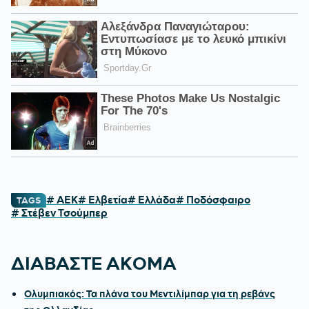
# ΑΕΚ
# Ελβετία
# Ελλάδα
# Ποδόσφαιρο
TAGS
# Στέβεν Τσούμπερ
ΔΙΑΒΑΣΤΕ ΑΚΟΜΑ
Ολυμπιακός: Τα πλάνα του Μεντιλίμπαρ για τη ρεβάνς