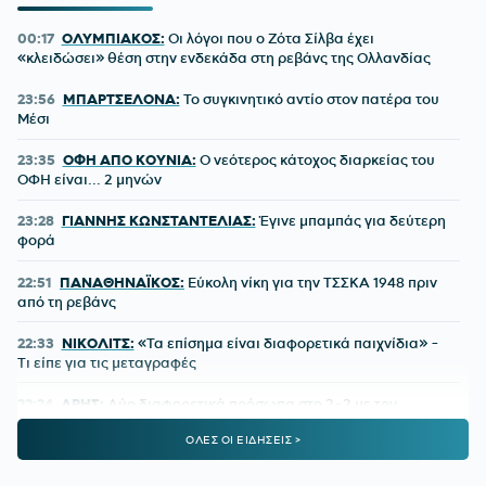
00:17
ΟΛΥΜΠΙΑΚΟΣ:
Οι λόγοι που ο Ζότα Σίλβα έχει
«κλειδώσει» θέση στην ενδεκάδα στη ρεβάνς της Ολλανδίας
23:56
ΜΠΑΡΤΣΕΛΟΝΑ:
Το συγκινητικό αντίο στον πατέρα του
Μέσι
23:35
ΟΦΗ ΑΠΟ ΚΟΥΝΙΑ:
Ο νεότερος κάτοχος διαρκείας του
ΟΦΗ είναι... 2 μηνών
23:28
ΓΙΑΝΝΗΣ ΚΩΝΣΤΑΝΤΕΛΙΑΣ:
Έγινε μπαμπάς για δεύτερη
φορά
22:51
ΠΑΝΑΘΗΝΑΪΚΟΣ:
Εύκολη νίκη για την ΤΣΣΚΑ 1948 πριν
από τη ρεβάνς
22:33
ΝΙΚΟΛΙΤΣ:
«Τα επίσημα είναι διαφορετικά παιχνίδια» -
Τι είπε για τις μεταγραφές
22:24
ΑΡΗΣ:
Δύο διαφορετικά πρόσωπα στο 2-2 με τον
Πανσερραϊκό
ΟΛΕΣ ΟΙ ΕΙΔΗΣΕΙΣ >
22:01
ΑΕΚ-ATHENS KALLITHEA 4-0:
Ο Βιτάλις σκόραρε στο
ντεμπούτο του και ο Γκατσίνοβιτς... έπαθε Γιόβιτς