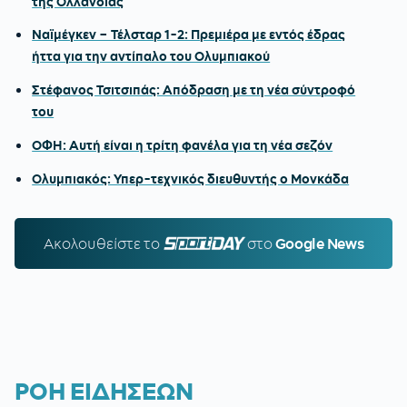
της Ολλανδίας
Ναϊμέγκεν – Τέλσταρ 1-2: Πρεμιέρα με εντός έδρας
ήττα για την αντίπαλο του Ολυμπιακού
Στέφανος Τσιτσιπάς: Απόδραση με τη νέα σύντροφό
του
ΟΦΗ: Αυτή είναι η τρίτη φανέλα για τη νέα σεζόν
Ολυμπιακός: Υπερ-τεχνικός διευθυντής ο Μονκάδα
Ακολουθείστε τo
SPORTDAY.GR
στο
Google News
ΡΟΗ ΕΙΔΗΣΕΩΝ