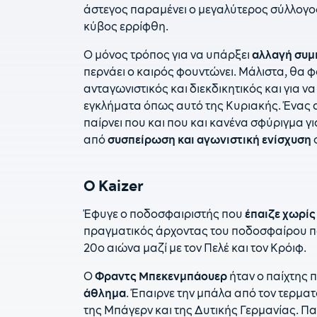
άστεγος παραμένει ο μεγαλύτερος σύλλογο
κύβος ερρίφθη.
Ο μόνος τρόπος για να υπάρξει
αλλαγή συμ
περνάει ο καιρός φουντώνει. Mάλιστα, θα 
ανταγωνιστικός και διεκδικητικός και για ν
εγκλήματα όπως αυτό της Κυριακής. Ένας
παίρνει που και που και κανένα σφύριγμα γι
από
συσπείρωση και αγωνιστική ενίσχυση
Ο Kaizer
Έφυγε ο ποδοσφαιριστής που
έπαιζε χωρίς
πραγματικός άρχοντας του ποδοσφαίρου πο
20ο αιώνα μαζί με τον Πελέ και τον Κρόιφ.
Ο
Φραντς Μπεκενμπάουερ
ήταν ο παίχτης 
άθλημα
. Έπαιρνε την μπάλα από τον τερμα
της Μπάγερν και της Δυτικής Γερμανίας. Π