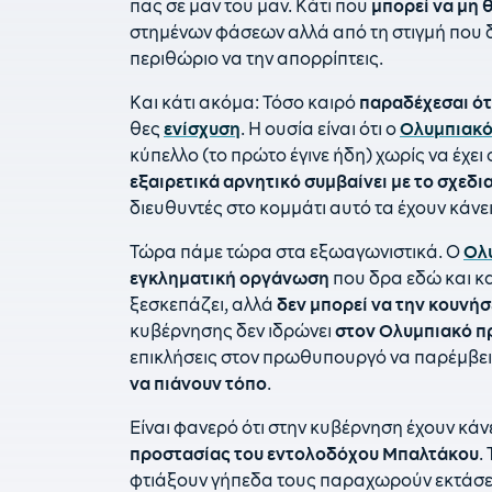
πας σε μαν του μαν. Κάτι που
μπορεί να μη 
στημένων φάσεων αλλά από τη στιγμή που δε
περιθώριο να την απορρίπτεις.
Και κάτι ακόμα: Τόσο καιρό
παραδέχεσαι ότ
θες
ενίσχυση
. Η ουσία είναι ότι ο
Ολυμπιακ
κύπελλο (το πρώτο έγινε ήδη) χωρίς να έχει 
εξαιρετικά αρνητικό συμβαίνει με το σχεδι
διευθυντές στο κομμάτι αυτό τα έχουν κάνει
Τώρα πάμε τώρα στα εξωαγωνιστικά. Ο
Ολ
εγκληματική οργάνωση
που δρα εδώ και κα
ξεσκεπάζει, αλλά
δεν μπορεί να την κουνήσ
κυβέρνησης δεν ιδρώνει
στον Ολυμπιακό πρ
επικλήσεις στον πρωθυπουργό να παρέμβει
να πιάνουν τόπο
.
Είναι φανερό ότι στην κυβέρνηση έχουν κάνε
προστασίας του εντολοδόχου Μπαλτάκου
.
φτιάξουν γήπεδα τους παραχωρούν εκτάσει