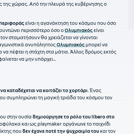
ς της χώρας. Από την πλευρά της κυβέρνησης ο
2
τ
1
περιφοράς
είναι η αγανάκτηση του κόσμου που όσο
τ
φουντώνει περισσότερο όσο ο
Ολυμπιακός
είναι
α τον σταματήσουν θα χρειάζεται να γίνονται
1
 αγωνιστικά ανυπόληπτος
Ολυμπιακός
μπορεί να
1
α να πέφτει η στάχτη στα μάτια. Άλλος δρόμος εκτός
μ
φαίνεται να μην υπάρχει…
1
π
1
κ
 να καταδέχεται να κοιτάζει το χορτάρι
. Ένας
κ
υ συμπληρώνει τη μαγική τριάδα του κόσμου τον
1
Γ
που στην ουσία
δημιούργησε το ρόλο του libero στο
1
τοφύλακα και ως playmaker οργάνωνε το παιχνίδι
Κ
αίκτης που
δεν έχανε ποτέ την ψυχραιμία του
και τον
Σ