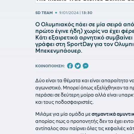
•
SD TEAM
9/01/2024
|
13:30
Ο Ολυμπιακός πάει σε μία σειρά απ
πρώτο έγινε ήδη) χωρίς να έχει φέρε
Κάτι εξαιρετικά αρνητικό συμβαίνει
γράφει στη SportDay για τον Ολυμπ
Μπεκενμπάουερ.
ΚΟΙΝΟΠΟΙΗΣΗ:
Δύο είναι τα θέματα και είναι απαραίτητο να
αγωνιστικό. Μπορεί όπως εξελίχθηκαν τα π
περάσει σε δεύτερη μοίρα αλλά είναι υπαρ
και τους ποδοσφαιριστές.
Mιλάμε για μία ομάδα με
σημαντικά αμυντι
απορίας πως ο προπονητής δεν τα έχει εντοπ
αντίπαλος σου παίρνει όλες τις κεφαλιές κάτ