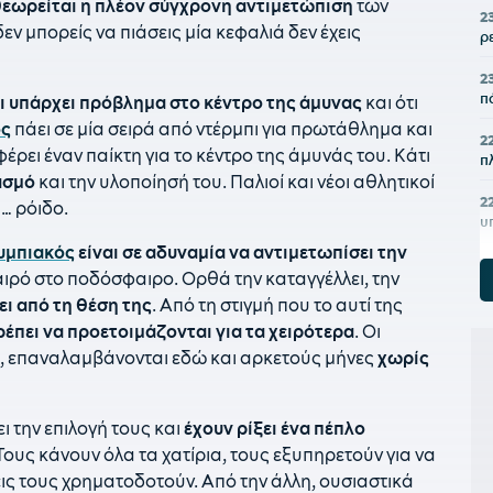
θεωρείται η πλέον σύγχρονη αντιμετώπιση
των
2
ν μπορείς να πιάσεις μία κεφαλιά δεν έχεις
ρ
2
π
ι υπάρχει πρόβλημα στο κέντρο της άμυνας
και ότι
ός
πάει σε μία σειρά από ντέρμπι για πρωτάθλημα και
2
φέρει έναν παίκτη για το κέντρο της άμυνάς του. Κάτι
π
ασμό
και την υλοποίησή του. Παλιοί και νέοι αθλητικοί
2
… ρόιδο.
υ
υμπιακός
είναι σε αδυναμία να αντιμετωπίσει την
2
ιρό στο ποδόσφαιρο. Ορθά την καταγγέλλει, την
ει από τη θέση της
. Από τη στιγμή που το αυτί της
2
Δ
έπει να προετοιμάζονται για τα χειρότερα
. Οι
, επαναλαμβάνονται εδώ και αρκετούς μήνες
χωρίς
2
π
ι την επιλογή τους και
έχουν ρίξει ένα πέπλο
2
Λ
 Τους κάνουν όλα τα χατίρια, τους εξυπηρετούν για να
π
ς τους χρηματοδοτούν. Από την άλλη, ουσιαστικά