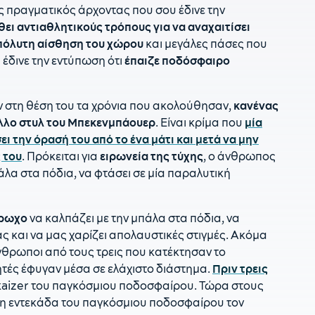
 πραγματικός άρχοντας που σου έδινε την
1
θει αντιαθλητικούς τρόπους για να αναχαιτίσει
Α
πόλυτη αίσθηση του χώρου
και μεγάλες πάσες που
 έδινε την εντύπωση ότι
έπαιζε ποδόσφαιρο
1
τ
ν στη θέση του τα χρόνια που ακολούθησαν,
κανένας
ιλλο στυλ του Μπεκενμπάουερ
. Είναι κρίμα που
μία
ι την όρασή του από το ένα μάτι και μετά να μην
 του
. Πρόκειται για
ειρωνεία της τύχης
, ο άνθρωπος
άλα στα πόδια, να φτάσει σε μία παραλυτική
έρωχο
να καλπάζει με την μπάλα στα πόδια, να
ας και να μας χαρίζει απολαυστικές στιγμές. Ακόμα
άνθρωποι από τους τρεις που κατέκτησαν το
τές έφυγαν μέσα σε ελάχιστο διάστημα.
Πριν τρεις
 kaizer του παγκόσμιου ποδοσφαίρου. Τώρα στους
ρη εντεκάδα του παγκόσμιου ποδοσφαίρου τον