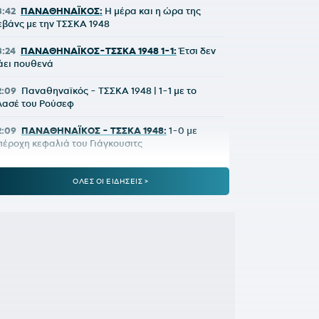
3:42
ΠΑΝΑΘΗΝΑΪΚΟΣ:
Η μέρα και η ώρα της
εβάνς με την ΤΣΣΚΑ 1948
3:24
ΠΑΝΑΘΗΝΑΪΚΟΣ-ΤΣΣΚΑ 1948 1-1:
Έτσι δεν
άει πουθενά
2:09
Παναθηναϊκός - ΤΣΣΚΑ 1948 | 1-1 με το
λασέ του Ρούσεφ
2:09
ΠΑΝΑΘΗΝΑΪΚΟΣ - ΤΣΣΚΑ 1948:
1-0 με
πέροχη κεφαλιά του Γιάγκουσιτς
1:37
ΒΙΝΙΣΙΟΥΣ:
Μένει στη Ρεάλ Μαδρίτης
ΟΛΕΣ ΟΙ ΕΙΔΗΣΕΙΣ >
1:33
«Πέταξε» τον Ιούλιο η επιβατική κίνηση -
ιακινήθηκαν 3,93 εκατ. επιβάτες
1:28
ΑΡΗΣ-ΠΑΝΘΡΑΚΙΚΟΣ 5-1:
Ορεξάτος και
ολλά υποσχόμενος
1:06
ΠΑΝΑΘΗΝΑΪΚΟΣ:
Το πρώτο μήνυμα του
ιβάι Γκαρσία και το νούμερο που διάλεξε - Η
αρουσίαση αλά Spiderman!