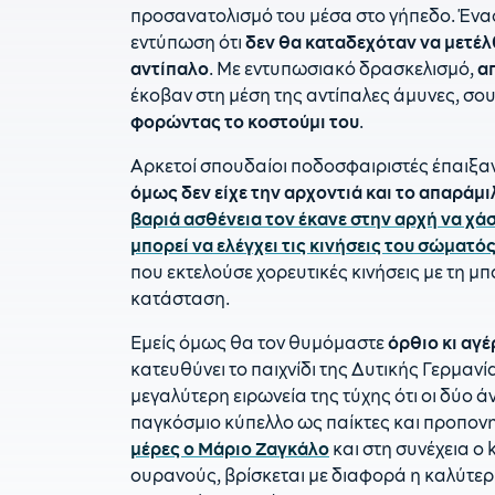
προσανατολισμό του μέσα στο γήπεδο. Ένας
εντύπωση ότι
δεν θα καταδεχόταν να μετέλ
αντίπαλο
. Με εντυπωσιακό δρασκελισμό,
α
έκοβαν στη μέση της αντίπαλες άμυνες, σου
φορώντας το κοστούμι του
.
Αρκετοί σπουδαίοι ποδοσφαιριστές έπαιξα
όμως δεν είχε την αρχοντιά και το απαράμ
βαριά ασθένεια τον έκανε στην αρχή να χάσε
μπορεί να ελέγχει τις κινήσεις του σώματός
που εκτελούσε χορευτικές κινήσεις με τη μπ
κατάσταση.
Εμείς όμως θα τον θυμόμαστε
όρθιο κι αγ
κατευθύνει το παιχνίδι της Δυτικής Γερμανί
μεγαλύτερη ειρωνεία της τύχης ότι οι δύο 
παγκόσμιο κύπελλο ως παίκτες και προπονη
μέρες ο Μάριο Ζαγκάλο
και στη συνέχεια ο
ουρανούς, βρίσκεται με διαφορά η καλύτε