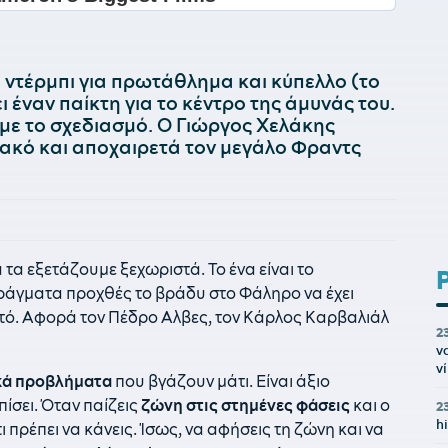
ό ντέρμπι για πρωτάθλημα και κύπελλο (το
ι έναν παίκτη για το κέντρο της άμυνάς του.
 με το σχεδιασμό. Ο Γιώργος Χελάκης
ιακό και αποχαιρετά τον μεγάλο Φραντς
 τα εξετάζουμε ξεχωριστά. Το ένα είναι το
ράγματα προχθές το βράδυ στο Φάληρο να έχει
κτό. Αφορά τον Πέδρο Αλβες, τον Κάρλος Καρβαλιάλ
2
ν
ν
κά προβλήματα
που βγάζουν μάτι. Είναι άξιο
ίσει. Όταν παίζεις
ζώνη στις στημένες φάσεις
και ο
2
h
ι πρέπει να κάνεις. Ίσως, να αφήσεις τη ζώνη και να