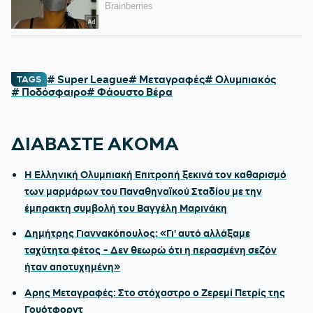
# Super League
# Μεταγραφές
# Ολυμπιακός
TAGS
# Ποδόσφαιρο
# Φάουστο Βέρα
ΔΙΑΒΑΣΤΕ ΑΚΟΜΑ
Η Ελληνική Ολυμπιακή Επιτροπή ξεκινά τον καθαρισμό
των μαρμάρων του Παναθηναϊκού Σταδίου με την
έμπρακτη συμβολή του Βαγγέλη Μαρινάκη
Δημήτρης Γιαννακόπουλος: «Γι' αυτό αλλάξαμε
ταχύτητα φέτος - Δεν θεωρώ ότι η περασμένη σεζόν
ήταν αποτυχημένη»
Αρης Μεταγραφές: Στο στόχαστρο ο Ζερεμί Πετρίς της
Γουότφορντ