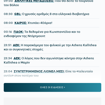
09:00
ΑΘΛΗΤΙΚΕΣ ΜΕΤΑΔΟΣΕΙΣ:
Που θα δείτε το τουρνουά
του Βόλου
08:30
GBL:
O χρυσός αριθμός 8 στα ελληνικά διαβατήρια
08:00
ΚΑΙΡΟΣ:
Χτυπάει 40άρια!
00:16
ΠΑΟΚ:
Τα δεδομένα για Κωνσταντέλια και το
ενδιαφέρον της Ντόρτμουντ
23:51
ΑΕΚ:
Η παρακάμερα του φιλικού με την Athens Kallithea
και οι συγκινητικές στιγμές
23:34
ΑΕΚ:
Ο λόγος που δεν αγωνίστηκε κόντρα στην Athens
Kallithea ο Μαρίν
23:04
ΣΥΝΤΕΤΡΙΜΜΕΝΟΣ ΛΙΟΝΕΛ ΜΕΣΙ:
Είπε το «τελευταίο
αντίο» στον πατέρα του
22:00
ΠΑΟΚ:
Η πρώτη προπόνηση του Γιαννούλη
ΟΛΕΣ ΟΙ ΕΙΔΗΣΕΙΣ >
21:44
ΟΦΗ:
Στην τελική ευθεία η μεταγραφή του 17χρονου
Κωνσταντίνου Παπαδάκη