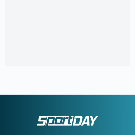
21:16
ΕΥΡΩΠΑΪΚΟ ΚΟΛΥΜΒΗΣΗΣ:
Πρεμιέρα με 13 ελληνικές
συμμετοχές
20:41
ΔΗΜΗΤΡΗΣ ΓΙΑΝΝΑΚΟΠΟΥΛΟΣ:
Πότε θα αποχωρήσει
από τον Παναθηναϊκό - Τι απάντησε
20:18
Πέθανε ο σπουδαίος ηθοποιός Νίκος Καλογερόπουλος
20:12
ΔΕΚΑΠΕΝΤΑΥΓΟΥΣΤΟΣ 2026:
Διευκρινίσεις από την ΓΣΕΕ
για τις αμοιβές των εργαζομένων
20:10
ΧΑΡΤΣ:
Στην Τουρκία ο Κυζιρίδης για 2 εκατομμύρια
ευρώ
19:42
ΓΚΡΕΙ:
«Ίσως να είναι λίγο ευκολότερο να αντιμετωπίζεις
ως αντίπαλος τον ΠΑΟΚ, από το να αγωνίζεσαι για αυτόν»
19:41
ΔΗΜΗΤΡΗΣ ΓΙΑΝΝΑΚΟΠΟΥΛΟΣ:
Η αποκάλυψη για το
σοβαρό πρόβλημα υγείας - «Πήγα κι ήρθα...»
19:40
ΠΑΟΚ ΜΕΤΑΓΡΑΦΕΣ:
Στα ραντάρ του «Δικεφάλου» ο
Τένγκστεν της Φέγενορντ
19:23
ΟΛΥΜΠΙΑΚΟΣ:
Τα δεδομένα για Γουόκαπ – Συνεχίζει να