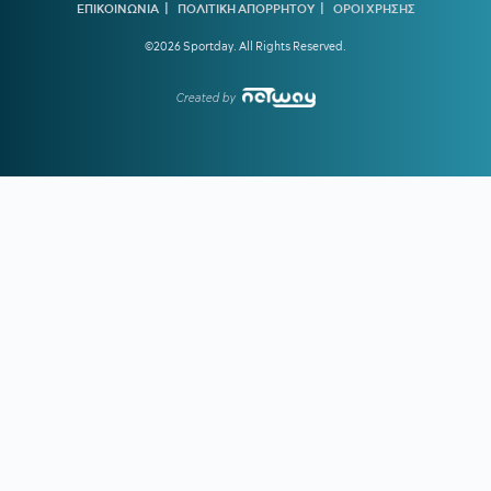
|
|
ενδιαφέρεται η Dubai BC
ΕΠΙΚΟΙΝΩΝΙΑ
ΠΟΛΙΤΙΚΗ ΑΠΟΡΡΗΤΟΥ
ΟΡΟΙ ΧΡΗΣΗΣ
©2026 Sportday. All Rights Reserved.
18:39
ΑΡΗΣ ΜΕΤΑΓΡΑΦΕΣ:
Στο στόχαστρο ο Ζερεμί Πετρίς της
Γουότφορντ
Created by
18:33
ΔΗΜΗΤΡΗΣ ΓΙΑΝΝΑΚΟΠΟΥΛΟΣ:
«Γι' αυτό αλλάξαμε
ταχύτητα φέτος - Δεν θεωρώ ότι η περασμένη σεζόν ήταν
αποτυχημένη»