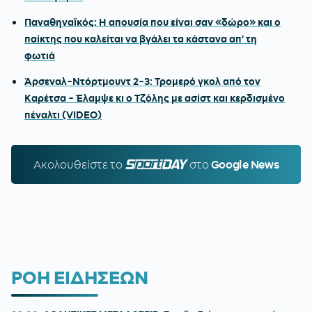
Παναθηναϊκός: Η απουσία που είναι σαν «δώρο» και ο
παίκτης που καλείται να βγάλει τα κάστανα απ' τη
φωτιά
Άρσεναλ-Ντόρτμουντ 2-3: Τρομερό γκολ από τον
Καρέτσα - Έλαμψε κι ο Τζόλης με ασίστ και κερδισμένο
πέναλτι (VIDEO)
Ακολουθείστε τo
SPORTDAY.GR
στο
Google News
ΡΟΗ ΕΙΔΗΣΕΩΝ