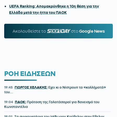
UEFA Ranking: Απομακρύνθηκε η 10η θέση για την
Ελλάδα μετά την ήττα του ΠΑΟΚ
Ακολουθείστε τo
SPORTDAY.GR
στο
Google News
ΡΟΗ ΕΙΔΗΣΕΩΝ
19:45
ΓΙΩΡΓΟΣ ΧΕΛΑΚΗΣ:
Εχει κι ο Νίστρουπ τα «κολλήματά»
του...
19:04
ΠΑΟΚ:
Πρόταση της Γαλατάσαραϊ για δανεισμό του
Κωνσταντέλια
19:01
Tα συγχαρητήρια του Ισίδωρου Κούβελου στην Εβελυν