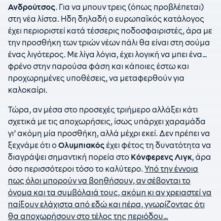
Ανδρούτσος
. Για να μπουν τρεις (όπως προβλέπεται)
στη νέα λίστα. Ηδη δηλαδή ο ευρωπαϊκός κατάλογος
έχει περιοριστεί κατά τέσσερις ποδοσφαιριστές, άρα με
την προσθήκη των τριών νέων πάλι θα είναι στη σούμα
ένας λιγότερος. Με λίγα λόγια, έχει λογική να μπει ένα…
φρένο στην παρούσα φάση και κάποιες έστω και
προχωρημένες υποθέσεις, να μεταφερθούν για
καλοκαίρι.
Τώρα, αν μέσα στο προσεχές τριήμερο αλλάξει κάτι
σχετικά με τις αποχωρήσεις, ίσως υπάρχει χαραμάδα
γι’ ακόμη μία προσθήκη, αλλά μέχρι εκεί. Δεν πρέπει να
ξεχνάμε ότι ο
Ολυμπιακός
έχει φέτος τη δυνατότητα να
διαγράψει σημαντική πορεία στο
Κόνφερενς Λιγκ
, άρα
όσο περισσότεροι τόσο το καλύτερο.
Υπό την έννοια
πως όλοι μπορούν να βοηθήσουν, αν σέβονται το
όνομα και τα συμβόλαιά τους, ακόμη κι αν χρειαστεί να
παίξουν ελάχιστα από εδώ και πέρα, γνωρίζοντας ότι
θα αποχωρήσουν στο τέλος της περιόδου…