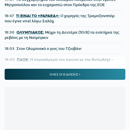
Μητροπούλου και το ευχαριστώ στον Πρόεδρο της ΕΟΕ
18:47
ΤΙ ΕΙΝΑΙ ΤΟ «PAPARA»:
Ο χορηγός της Τραμπζονσπόρ
που έγινε viral λόγω Σαλάχ
18:30
ΟΛΥΜΠΙΑΚΟΣ:
Μέχρι τη Δευτέρα (10/8) τα εισιτήρια της
ρεβάνς με τη Ναϊμέγκεν
18:03
Στον Ολυμπιακό ο γιος του Τζιοβάνι
18:00
ΠΑΟΚ:
Η παρακάμερα του αγώνα με την Άντερλεχτ -
Όλα όσα δεν είδατε
ΟΛΕΣ ΟΙ ΕΙΔΗΣΕΙΣ >
17:35
ΕΛΕΝΗ ΒΟΥΛΓΑΡΑΚΗ:
Ξέσπασε μετά τις φήμες χωρισμού
με τον Φώτη Ιωαννίδη
17:26
ΟΛΥΜΠΙΑΚΟΣ:
Επέστρεψε ο Δημήτρης Ρέτσος
17:13
ΜΟΚΟΚΑ:
«Θέλουμε να χτίσουμε κάτι μεγάλο στον Άρη»
17:02
ΙΣΑ:
Έκκληση για εντατικοποίηση των μέτρων κατά των
κουνουπιών λόγω της αυξημένης κυκλοφορίας του ιού του
Δυτικού Νείλου στην Αττική