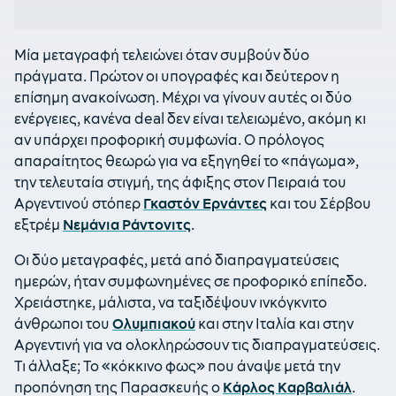
Mία μεταγραφή τελειώνει όταν συμβούν δύο
πράγματα. Πρώτον οι υπογραφές και δεύτερον η
επίσημη ανακοίνωση. Μέχρι να γίνουν αυτές οι δύο
ενέργειες, κανένα deal δεν είναι τελειωμένο, ακόμη κι
αν υπάρχει προφορική συμφωνία. Ο πρόλογος
απαραίτητος θεωρώ για να εξηγηθεί το «πάγωμα»,
την τελευταία στιγμή, της άφιξης στον Πειραιά του
Αργεντινού στόπερ
Γκαστόν Ερνάντες
και του Σέρβου
εξτρέμ
Νεμάνια Ράντονιτς
.
Οι δύο μεταγραφές, μετά από διαπραγματεύσεις
ημερών, ήταν συμφωνημένες σε προφορικό επίπεδο.
Χρειάστηκε, μάλιστα, να ταξιδέψουν ινκόγκνιτο
άνθρωποι του
Ολυμπιακού
και στην Ιταλία και στην
Αργεντινή για να ολοκληρώσουν τις διαπραγματεύσεις.
Τι άλλαξε; Το «κόκκινο φως» που άναψε μετά την
προπόνηση της Παρασκευής ο
Κάρλος Καρβαλιάλ
.