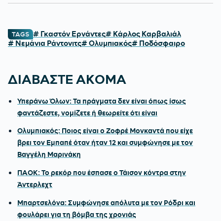
# Γκαστόν Ερνάντες
# Κάρλος Καρβαλιάλ
TAGS
# Νεμάνια Ράντονιτς
# Ολυμπιακός
# Ποδόσφαιρο
ΔΙΑΒΑΣΤΕ ΑΚΟΜΑ
Υπεράνω Όλων: Τα πράγματα δεν είναι όπως ίσως
φαντάζεστε, νομίζετε ή θεωρείτε ότι είναι
Ολυμπιακός: Ποιος είναι ο Ζοφρέ Μονκαντά που είχε
βρει τον Εμπαπέ όταν ήταν 12 και συμφώνησε με τον
Βαγγέλη Μαρινάκη
ΠΑΟΚ: Το ρεκόρ που έσπασε ο Τάισον κόντρα στην
Άντερλεχτ
Μπαρτσελόνα: Συμφώνησε απόλυτα με τον Ρόδρι και
φουλάρει για τη βόμβα της χρονιάς