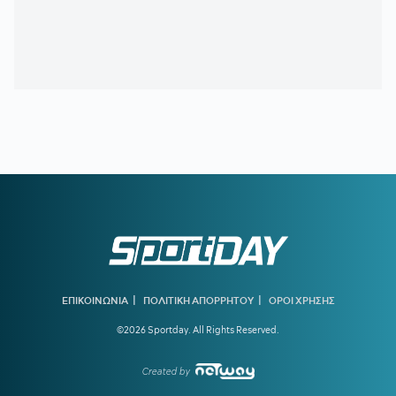
17:00
ΠΑΡΑΛΙΕΣ:
έλεγχοι με drones και MyCoast σε πάνω από
300 παραλίες - Πρόστιμα έως 73.000 ευρώ
16:55
ΣΑΝ ΣΗΜΕΡΑ - ΧΟΥΑΝ ΚΑΡΛΟΣ ΖΑΜΠΑΛΑ:
Η ζωή του
νεότερου χρυσού ολυμπιονίκη του Μαραθωνίου ήταν ένα...
μυστήριο
16:41
Υποχώρησε το 3,4% ο πληθωρισμός τον Ιούλιο
16:31
ΑΕΚ:
Η πρώτη επίσκεψη του Λόβρο Μάγερ στη Νέα
Φιλαδέλφεια
15:00
ΓΙΑΝΝΟΥΛΗΣ:
«Θέλω να παίξω Τσάμπιονς Λιγκ με τον
ΠΑΟΚ»
14:28
ΟΛΥΜΠΙΑΚΟΣ:
Ποιος είναι ο Ζοφρέ Μονκαντά που είχε
βρει τον Εμπαπέ όταν ήταν 12 και συμφώνησε με τον Βαγγέλη
Μαρινάκη
|
|
ΕΠΙΚΟΙΝΩΝΙΑ
ΠΟΛΙΤΙΚΗ ΑΠΟΡΡΗΤΟΥ
ΟΡΟΙ ΧΡΗΣΗΣ
©2026 Sportday. All Rights Reserved.
13:45
ΑΕΚ:
Ο Ηλιόπουλος βλέπει στον Μάγερ... το βλέμμα της
τίγρης!
Created by
13:15
ΟΛΥΜΠΙΑΚΟΣ:
Οι ανταγωνιστές των «ερυθρόλευκων»