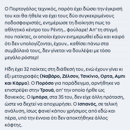
Ο Πορτογάλος τεχνικός, παρότι έχει δώσει την έγκρισή
του και θα ήθελε να έχει τους δύο συγκεκριμένους
ποδοσφαιριστές, ενημέρωσε τη διοίκηση πως το
αθλητικό κέντρο του Ρέντη… φούλαρε! Απ’ τη στιγμή
που παίκτες, οι οποίοι έχουν ενημερωθεί εδώ και καιρό
ότι δεν υπολογίζονται, έχουν… καθίσει πάνω στα
συμβόλαιά τους, δεν γίνεται να δουλέψει με τόσο
μεγάλο ρόστερ!
Ηδη έχει 32 παίκτες στη διάθεσή του, ενώ έχουν γίνει κι
έξι μεταγραφές
(Ναβάρο, Ζέλσον, Τσικίνιο, Ορτα, Αμπι
και Κάρμο
). Ο
Πορόσο
για παράδειγμα, αρνήθηκε να
επιστρέψει στην
Τρουά
, απ’ την οποία ήρθε ως
δανεικός. Ο
Ιμπόρα
, στα 35 του, δεν είχε άλλη πρόταση,
ώστε να δεχτεί να αποχωρήσει. Ο
Ισπανός
, σε τελική
ανάλυση, ίσως φανεί κάπου χρήσιμος από εδώ και
πέρα, υπό την έννοια ότι δεν αποκτήθηκε άλλος
κόφτης.