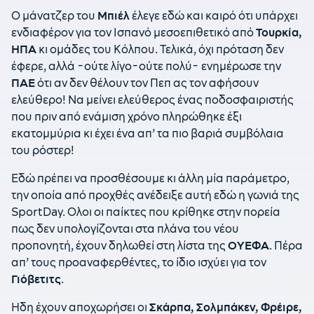
Ο μάνατζερ του
Μπιέλ
έλεγε εδώ και καιρό ότι υπάρχει
ενδιαφέρον για τον Ισπανό μεσοεπιθετικό από
Τουρκία,
ΗΠΑ
κι ομάδες του Κόλπου. Τελικά, όχι πρόταση δεν
έφερε, αλλά -ούτε λίγο-ούτε πολύ- ενημέρωσε την
ΠΑΕ
ότι αν δεν θέλουν τον Πεπ ας τον αφήσουν
ελεύθερο! Να μείνει ελεύθερος ένας ποδοσφαιριστής
που πριν από ενάμιση χρόνο πληρώθηκε έξι
εκατομμύρια κι έχει ένα απ’ τα πιο βαριά συμβόλαια
του ρόστερ!
Εδώ πρέπει να προσθέσουμε κι άλλη μία παράμετρο,
την οποία από προχθές ανέδειξε αυτή εδώ η γωνιά της
SportDay. Ολοι οι παίκτες που κρίθηκε στην πορεία
πως δεν υπολογίζονται στα πλάνα του νέου
προπονητή, έχουν δηλωθεί στη λίστα της
ΟΥΕΦΑ
. Πέρα
απ’ τους προαναφερθέντες, το ίδιο ισχύει για τον
Γιόβετιτς
.
Ηδη έχουν αποχωρήσει οι
Σκάρπα, Σολμπάκεν, Φρέιρε,