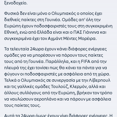
ξενοδοχείο.
Φυσικά δεν είναι μόνο ο Ολυμπιακός ο οποίος έχει
διεθνείς παίκτες στη Γουινέα. Ομάδες απ’ όλη την
Ευρώπη έχουν ποδοσφαιριστές τους στη συγκεκριμένη
Εθνική, ενώ από Ελλάδα είναι και ο ΠΑΣ Γιάννινα και
συγκεκριμένα έχει τον Αχμάντ Μέντες Μορέιρα.
Τα τελευταία 24ωρα έχουν κάνει διάφορες ενέργειες
ομάδες για να μπορέσουν να πάρουν τους παίκτες
τους από τη Γουινέα. Παράλληλα, και η FIFA από την
πλευρά της έχει τονίσει πως θα κάνει τα πάντα για να
φύγουν οι ποδοσφαιριστές με ασφάλεια από τη χώρα.
Τελικά ο Ολυμπιακός σε συνεργασία με την Λίβερπουλ
και τις γαλλικές ομάδες Τουλούζ, Κλερμόν, αλλά και
άλλους συλλόγους από την Ευρώπη, βρήκαν τον τρόπο
να ναυλώσουν αεροπλάνο και να πάρουν με ασφάλεια
τους παίκτες τους.
Αυτά τα 24ωρα όμως έχουν γίνει διάφορες ενέργειες. Η