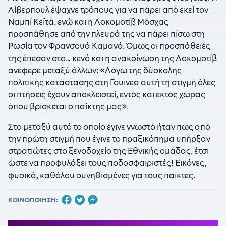
Λίβερπουλ έψαχνε τρόπους για να πάρει από εκεί τον
Ναμπί Κεϊτά, ενώ και η Λοκομοτίβ Μόσχας
προσπάθησε από την πλευρά της να πάρει πίσω στη
Ρωσία τον Φρανσουά Καμανό. Όμως οι προσπάθειές
της έπεσαν στο… κενό και η ανακοίνωση της Λοκομοτίβ
ανέφερε μεταξύ άλλων: «Λόγω της δύσκολης
πολιτικής κατάστασης στη Γουινέα αυτή τη στιγμή όλες
οι πτήσεις έχουν αποκλειστεί, εντός και εκτός χώρας
όπου βρίσκεται ο παίκτης μας».
Στο μεταξύ αυτό το οποίο έγινε γνωστό ήταν πως από
την πρώτη στιγμή που έγινε το πραξικόπημα υπήρξαν
στρατιώτες στο ξενοδοχείο της Εθνικής ομάδας, έτσι
ώστε να προφυλάξει τους ποδοσφαιριστές! Εικόνες,
φυσικά, καθόλου συνηθισμένες για τους παίκτες.
ΚΟΙΝΟΠΟΙΗΣΗ: