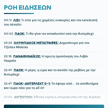
ΡΟΗ ΕΙΔΗΣΕΩΝ
00:11
ΛΙΣΙ:
Τι είπε για τις χαμένες ευκαιρίες και τον εκτελεστή
του πέναλτι
00:02
ΠΑΟΚ:
Τι θα γίνει αν αποκλειστεί από την Άντερλεχτ
23:24
ΟΛΥΜΠΙΑΚΟΣ ΜΕΤΑΓΡΑΦΕΣ:
Δημοσίευμα για τον
Τζέιλεν Μπλέσα
23:18
ΠΑΝΑΘΗΝΑΪΚΟΣ:
Η πρώτη προπόνηση του Λιβάι
Γκαρσία
22:49
ΠΑΟΚ:
Η μέρα, η ώρα και το κανάλι της ρεβάνς με την
Άντερλεχτ
22:47
ΠΑΟΚ-ΑΝΤΕΡΛΕΧΤ 0-1:
Το έφαγε από... τα αποδυτήρια
και τώρα πάει για το all in!
22:06
ΑΡΓΕΝΤΙΝΗ:
Εθνική εορτή η ιστορική νίκη επί της Αγγλίας
στο Μουντιάλ 2026