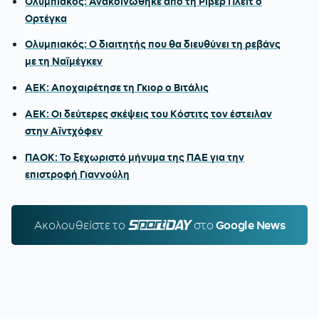
Ολυμπιακός: Ανακοινώθηκε από τη Ρίβερ Πλέιτ ο
Ορτέγκα
Ολυμπιακός: Ο διαιτητής που θα διευθύνει τη ρεβάνς
με τη Ναϊμέγκεν
ΑΕΚ: Αποχαιρέτησε τη Γκιορ ο Βιτάλις
ΑΕΚ: Οι δεύτερες σκέψεις του Κόστιτς τον έστειλαν
στην Αϊντχόφεν
ΠΑΟΚ: Το ξεχωριστό μήνυμα της ΠΑΕ για την
επιστροφή Γιαννούλη
Ακολουθείστε τo
SPORTDAY.GR
στο
Google News