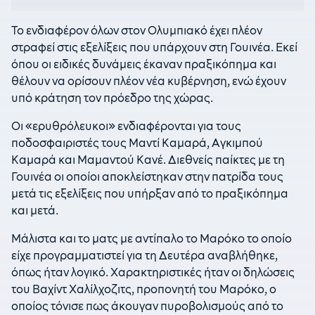
Το ενδιαφέρον όλων στον Ολυμπιακό έχει πλέον
στραφεί στις εξελίξεις που υπάρχουν στη Γουινέα. Εκεί
όπου οι ειδικές δυνάμεις έκαναν πραξικόπημα και
θέλουν να ορίσουν πλέον νέα κυβέρνηση, ενώ έχουν
υπό κράτηση τον πρόεδρο της χώρας.
Οι «ερυθρόλευκοι» ενδιαφέρονται για τους
ποδοσφαιριστές τους Μαντί Καμαρά, Αγκιμπού
Καμαρά και Μαμαντού Κανέ. Διεθνείς παίκτες με τη
Γουινέα οι οποίοι αποκλείστηκαν στην πατρίδα τους
μετά τις εξελίξεις που υπήρξαν από το πραξικόπημα
και μετά.
Μάλιστα και το ματς με αντίπαλο το Μαρόκο το οποίο
είχε προγραμματιστεί για τη Δευτέρα αναβλήθηκε,
όπως ήταν λογικό. Χαρακτηριστικές ήταν οι δηλώσεις
του Βαχίντ Χαλίλχοζιτς, προπονητή του Μαρόκο, ο
οποίος τόνισε πως άκουγαν πυροβολισμούς από το