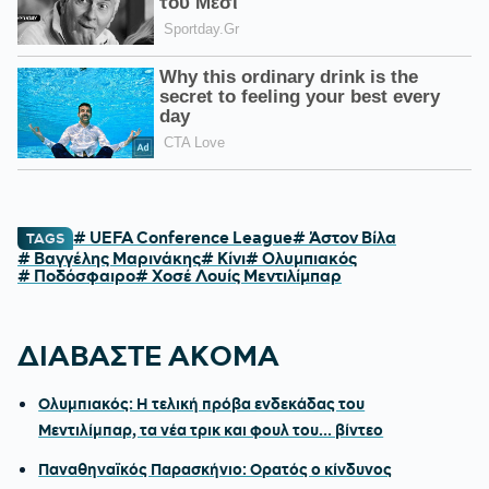
# UEFA Conference League
# Άστον Βίλα
TAGS
# Βαγγέλης Μαρινάκης
# Κίνι
# Ολυμπιακός
# Ποδόσφαιρο
# Χοσέ Λουίς Μεντιλίμπαρ
ΔΙΑΒΑΣΤΕ ΑΚΟΜΑ
Ολυμπιακός: Η τελική πρόβα ενδεκάδας του
Μεντιλίμπαρ, τα νέα τρικ και φουλ του... βίντεο
Παναθηναϊκός Παρασκήνιο: Ορατός ο κίνδυνος