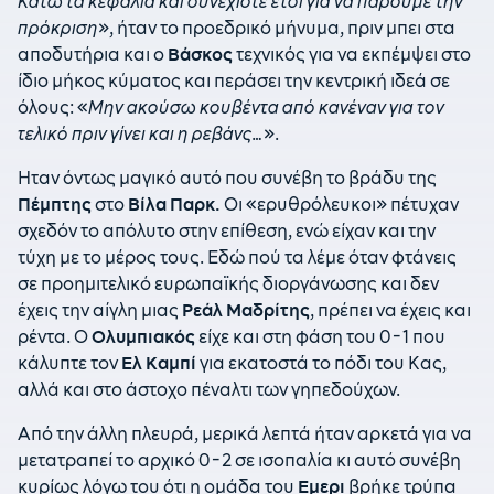
Κάτω τα κεφάλια και συνεχίστε έτσι για να πάρουμε την
πρόκριση
», ήταν το προεδρικό μήνυμα, πριν μπει στα
αποδυτήρια και ο
Βάσκος
τεχνικός για να εκπέμψει στο
ίδιο μήκος κύματος και περάσει την κεντρική ιδεά σε
όλους: «
Μην ακούσω κουβέντα από κανέναν για τον
τελικό πριν γίνει και η ρεβάνς…
».
Ηταν όντως μαγικό αυτό που συνέβη το βράδυ της
Πέμπτης
στο
Βίλα Παρκ.
Οι «ερυθρόλευκοι» πέτυχαν
σχεδόν το απόλυτο στην επίθεση, ενώ είχαν και την
τύχη με το μέρος τους. Εδώ πού τα λέμε όταν φτάνεις
σε προημιτελικό ευρωπαϊκής διοργάνωσης και δεν
έχεις την αίγλη μιας
Ρεάλ Μαδρίτης
, πρέπει να έχεις και
ρέντα. Ο
Ολυμπιακός
είχε και στη φάση του 0-1 που
κάλυπτε τον
Ελ Καμπί
για εκατοστά το πόδι του Κας,
αλλά και στο άστοχο πέναλτι των γηπεδούχων.
Από την άλλη πλευρά, μερικά λεπτά ήταν αρκετά για να
μετατραπεί το αρχικό 0-2 σε ισοπαλία κι αυτό συνέβη
κυρίως λόγω του ότι η ομάδα του
Εμερι
βρήκε τρύπα