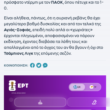
πρόσφατο ντέρμπι με τον
ΠΑΟΚ
, όπου πέτυχε και το 1-
0.
Είναι αλήθεια, πάντως, ότι η αυριανή ρεβάνς θα έχει
μεγαλύτερο βαθμό δυσκολίας και από τον τελικό της
Αγιάς-Σοφιάς
, επειδή πολύ απλά οι «χωριάτες»
έρχονται πληγωμένοι, αποφασισμένοι να πάρουν
εκδίκηση, έχοντας διαβάσει τα λάθη τους και
απαλλαγμένοι από το άγχος του αν θα βγουν ή όχι στο
Τσάμπιονς Λιγκ
της επόμενης σεζόν.
ΚΟΙΝΟΠΟΙΗΣΗ: