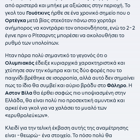
από αριστερά και μπήκε με αξιώσεις στην περιοχή. Το
γκολ του
Γουότκινς
ήρθε σε ένα χρονικό σημείο που ο
Ορτέγκα
μετά βίας στεκόταν πάνω στο χορτάρι
ανήμπορος να κοντράρει τον οποιονδήποτε, ενώ το 2-2
έγινε πριν ο Ρίτσαρντς μπορέσει να ακολουθήσει το
ρυθμό των υπολοίπων.
Ηταν πάρα πολύ σημαντικό το γεγονός ότι ο
Ολυμπιακός
έδειξε κυριαρχικά χαρακτηριστικά και
χτύπησε σαν την κόμπρα και τις δύο φορές που το
παιχνίδι βρέθηκε σε ισορροπία, αλλά αυτό δεν σημαίνει
πως το ίδιο θα συμβεί και αύριο βράδυ στο
Φάληρο
. Η
Αστον Βίλα
θα έρθει σαφώς πιο υποψιασμένη στην
Ελλάδα, θα είναι πολύ πιο προσεκτική αμυντικά και
αρκεί ένα γκολ για να χαλάσει το μυαλό των
«ερυθρολεύκων».
Κλειδί για την τελική έκβαση αυτής της αναμέτρησης
είναι -θεωρώ- ένα στοιχείο. Το πόσο πολύ θα