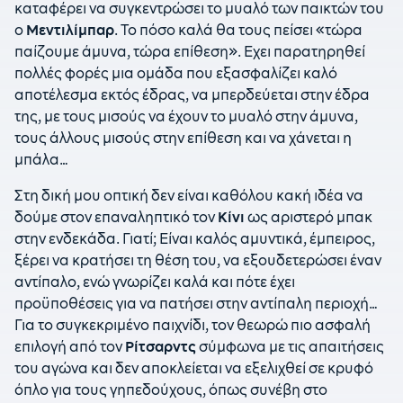
καταφέρει να συγκεντρώσει το μυαλό των παικτών του
ο
Μεντιλίμπαρ
. Το πόσο καλά θα τους πείσει «τώρα
παίζουμε άμυνα, τώρα επίθεση». Εχει παρατηρηθεί
πολλές φορές μια ομάδα που εξασφαλίζει καλό
αποτέλεσμα εκτός έδρας, να μπερδεύεται στην έδρα
της, με τους μισούς να έχουν το μυαλό στην άμυνα,
τους άλλους μισούς στην επίθεση και να χάνεται η
μπάλα…
Στη δική μου οπτική δεν είναι καθόλου κακή ιδέα να
δούμε στον επαναληπτικό τον
Κίνι
ως αριστερό μπακ
στην ενδεκάδα. Γιατί; Είναι καλός αμυντικά, έμπειρος,
ξέρει να κρατήσει τη θέση του, να εξουδετερώσει έναν
αντίπαλο, ενώ γνωρίζει καλά και πότε έχει
προϋποθέσεις για να πατήσει στην αντίπαλη περιοχή…
Για το συγκεκριμένο παιχνίδι, τον θεωρώ πιο ασφαλή
επιλογή από τον
Ρίτσαρντς
σύμφωνα με τις απαιτήσεις
του αγώνα και δεν αποκλείεται να εξελιχθεί σε κρυφό
όπλο για τους γηπεδούχους, όπως συνέβη στο