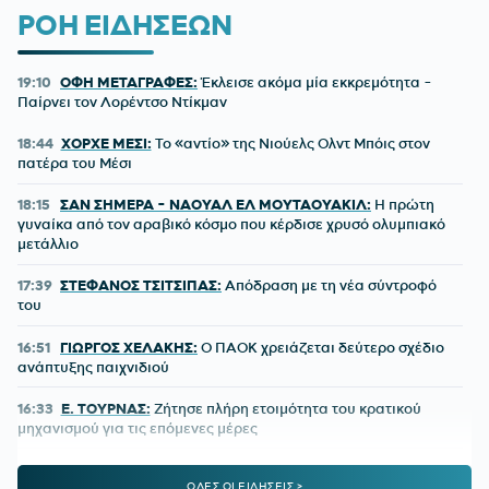
ΡΟΗ ΕΙΔΗΣΕΩΝ
19:10
ΟΦΗ ΜΕΤΑΓΡΑΦΕΣ:
Έκλεισε ακόμα μία εκκρεμότητα -
Παίρνει τον Λορέντσο Ντίκμαν
18:44
ΧΟΡΧΕ ΜΕΣΙ:
To «αντίο» της Νιούελς Ολντ Μπόις στον
πατέρα του Μέσι
18:15
ΣΑΝ ΣΗΜΕΡΑ - ΝΑΟΥΑΛ ΕΛ ΜΟΥΤΑΟΥΑΚΙΛ:
Η πρώτη
γυναίκα από τον αραβικό κόσμο που κέρδισε χρυσό ολυμπιακό
μετάλλιο
17:39
ΣΤΕΦΑΝΟΣ ΤΣΙΤΣΙΠΑΣ:
Απόδραση με τη νέα σύντροφό
του
16:51
ΓΙΩΡΓΟΣ ΧΕΛΑΚΗΣ:
Ο ΠΑΟΚ χρειάζεται δεύτερο σχέδιο
ανάπτυξης παιχνιδιού
16:33
Ε. ΤΟΥΡΝΑΣ:
Ζήτησε πλήρη ετοιμότητα του κρατικού
μηχανισμού για τις επόμενες μέρες
15:51
ΕΙΔΙΚΟ ΧΩΡΟΤΑΞΙΚΟ ΓΙΑ ΤΟΝ ΤΟΥΡΙΣΜΟ:
Οι νέοι
ΟΛΕΣ ΟΙ ΕΙΔΗΣΕΙΣ >