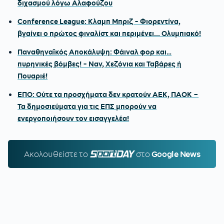
διχασμού λόγω Αλαφούζου
Conference League: Κλαμπ Μπριζ - Φιορεντίνα,
βγαίνει ο πρώτος φιναλίστ και περιμένει... Ολυμπιακό!
Παναθηναϊκός Αποκάλυψη: Φάιναλ φορ και…
πυρηνικές βόμβες! - Ναν, Χεζόνια και Ταβάρες ή
Πουαριέ!
ΕΠΟ: Ούτε τα προσχήματα δεν κρατούν ΑΕΚ, ΠΑΟΚ –
Τα δημοσιεύματα για τις ΕΠΣ μπορούν να
ενεργοποιήσουν τον εισαγγελέα!
Ακολουθείστε τo
SPORTDAY.GR
στο
Google News