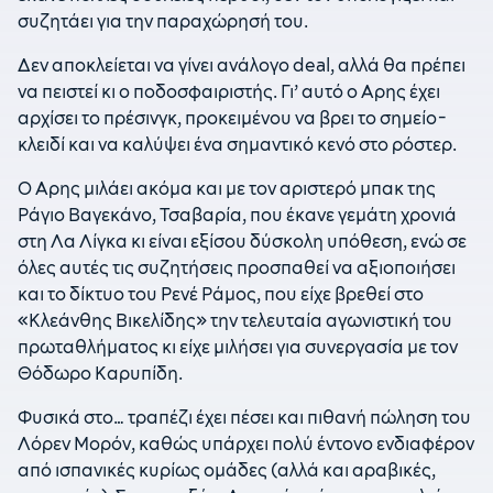
συζητάει για την παραχώρησή του.
Δεν αποκλείεται να γίνει ανάλογο deal, αλλά θα πρέπει
να πειστεί κι ο ποδοσφαιριστής. Γι’ αυτό ο Αρης έχει
αρχίσει το πρέσινγκ, προκειμένου να βρει το σημείο-
κλειδί και να καλύψει ένα σημαντικό κενό στο ρόστερ.
Ο Αρης μιλάει ακόμα και με τον αριστερό μπακ της
Ράγιο Βαγεκάνο, Τσαβαρία, που έκανε γεμάτη χρονιά
στη Λα Λίγκα κι είναι εξίσου δύσκολη υπόθεση, ενώ σε
όλες αυτές τις συζητήσεις προσπαθεί να αξιοποιήσει
και το δίκτυο του Ρενέ Ράμος, που είχε βρεθεί στο
«Κλεάνθης Βικελίδης» την τελευταία αγωνιστική του
πρωταθλήματος κι είχε μιλήσει για συνεργασία με τον
Θόδωρο Καρυπίδη.
Φυσικά στο… τραπέζι έχει πέσει και πιθανή πώληση του
Λόρεν Μορόν, καθώς υπάρχει πολύ έντονο ενδιαφέρον
από ισπανικές κυρίως ομάδες (αλλά και αραβικές,