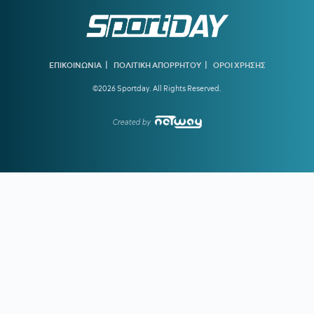
19:37
ΑΡΗΣ:
Πλήγμα με Κουαμέ
19:32
ΟΛΥΜΠΙΑΚΟΣ:
Ενδιαφέρον για τον αριστερό μπακ της
Πόρτο, Γκουστάβο Μόουρα
|
|
ΕΠΙΚΟΙΝΩΝΙΑ
ΠΟΛΙΤΙΚΗ ΑΠΟΡΡΗΤΟΥ
ΟΡΟΙ ΧΡΗΣΗΣ
©2026 Sportday. All Rights Reserved.
19:16
ΥΠΕΡΑΝΩ ΟΛΩΝ:
Είναι κρίμα να υπάρχει
προβληματισμός τόσο νωρίς
Created by
18:41
ΓΚΡΕΤΑ ΑΝΤΕΡΣΕΝ:
Πώς μία από τις κορυφαίες
κολυμβήτριες όλων των εποχών κινδύνευσε να πνιγεί στην
πισίνα
18:09
ΠΑΟΚ:
Τι είπε ο Λίσι για τη μεταγραφή του Γιαννούλη