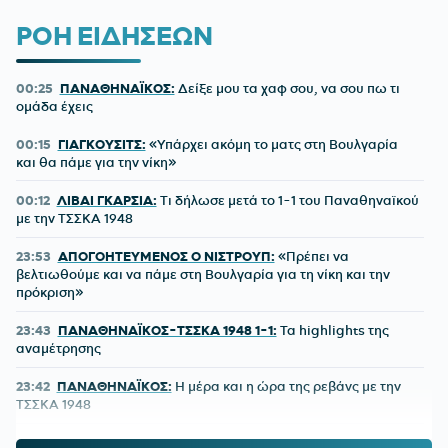
ΡΟΗ ΕΙΔΗΣΕΩΝ
00:25
ΠΑΝΑΘΗΝΑΪΚΟΣ:
Δείξε μου τα χαφ σου, να σου πω τι
ομάδα έχεις
00:15
ΓΙΑΓΚΟΥΣΙΤΣ:
«Υπάρχει ακόμη το ματς στη Βουλγαρία
και θα πάμε για την νίκη»
00:12
ΛΙΒΑΙ ΓΚΑΡΣΙΑ:
Τι δήλωσε μετά το 1-1 του Παναθηναϊκού
με την ΤΣΣΚΑ 1948
23:53
ΑΠΟΓΟΗΤΕΥΜΕΝΟΣ Ο ΝΙΣΤΡΟΥΠ:
«Πρέπει να
βελτιωθούμε και να πάμε στη Βουλγαρία για τη νίκη και την
πρόκριση»
23:43
ΠΑΝΑΘΗΝΑΪΚΟΣ-ΤΣΣΚΑ 1948 1-1:
Τα highlights της
αναμέτρησης
23:42
ΠΑΝΑΘΗΝΑΪΚΟΣ:
Η μέρα και η ώρα της ρεβάνς με την
ΤΣΣΚΑ 1948
23:24
ΠΑΝΑΘΗΝΑΪΚΟΣ-ΤΣΣΚΑ 1948 1-1:
Έτσι δεν πάει