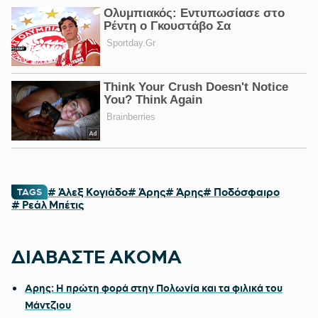
# Άλεξ Κογιάδο
# Άρης
# Άρης
# Ποδόσφαιρο
TAGS
# Ρεάλ Μπέτις
ΔΙΑΒΑΣΤΕ ΑΚΟΜΑ
Αρης: Η πρώτη φορά στην Πολωνία και τα φιλικά του
Μάντζιου