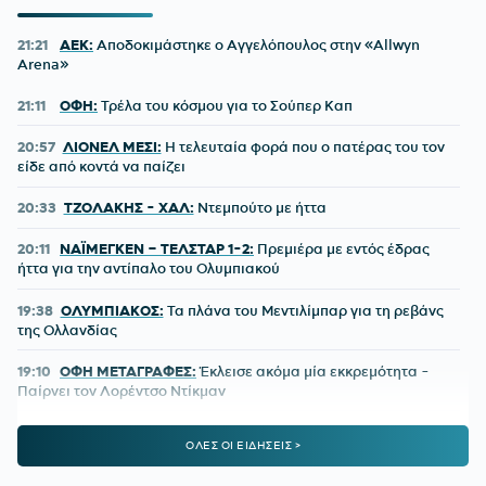
21:21
ΑΕΚ:
Αποδοκιμάστηκε ο Αγγελόπουλος στην «Allwyn
Arena»
21:11
ΟΦΗ:
Τρέλα του κόσμου για το Σούπερ Καπ
20:57
ΛΙΟΝΕΛ ΜΕΣΙ:
Η τελευταία φορά που ο πατέρας του τον
είδε από κοντά να παίζει
20:33
ΤΖΟΛΑΚΗΣ - ΧΑΛ:
Ντεμπούτο με ήττα
20:11
ΝΑΪΜΕΓΚΕΝ – ΤΕΛΣΤΑΡ 1-2:
Πρεμιέρα με εντός έδρας
ήττα για την αντίπαλο του Ολυμπιακού
19:38
ΟΛΥΜΠΙΑΚΟΣ:
Τα πλάνα του Μεντιλίμπαρ για τη ρεβάνς
της Ολλανδίας
19:10
ΟΦΗ ΜΕΤΑΓΡΑΦΕΣ:
Έκλεισε ακόμα μία εκκρεμότητα -
Παίρνει τον Λορέντσο Ντίκμαν
18:44
ΧΟΡΧΕ ΜΕΣΙ:
To «αντίο» της Νιούελς Ολντ Μπόις στον
ΟΛΕΣ ΟΙ ΕΙΔΗΣΕΙΣ >
πατέρα του Μέσι