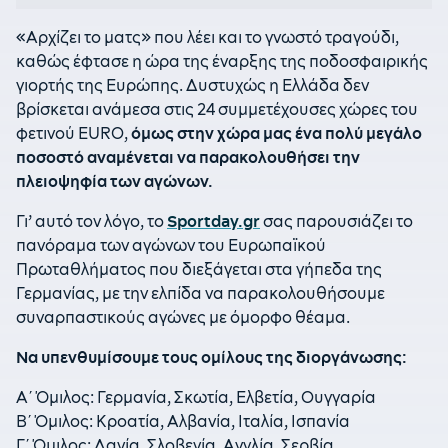
«Αρχίζει το ματς» που λέει και το γνωστό τραγούδι,
καθώς έφτασε η ώρα της έναρξης της ποδοσφαιρικής
γιορτής της Ευρώπης. Δυστυχώς η Ελλάδα δεν
βρίσκεται ανάμεσα στις 24 συμμετέχουσες χώρες του
φετινού EURO,
όμως στην χώρα μας ένα πολύ μεγάλο
ποσοστό αναμένεται να παρακολουθήσει την
πλειοψηφία των αγώνων.
Γι’ αυτό τον λόγο, το
Sportday.gr
σας παρουσιάζει το
πανόραμα των αγώνων του Ευρωπαϊκού
Πρωταθλήματος που διεξάγεται στα γήπεδα της
Γερμανίας, με την ελπίδα να παρακολουθήσουμε
συναρπαστικούς αγώνες με όμορφο θέαμα.
Να υπενθυμίσουμε τους ομίλους της διοργάνωσης:
Α΄ Όμιλος: Γερμανία, Σκωτία, Ελβετία, Ουγγαρία
Β΄ Όμιλος: Κροατία, Αλβανία, Ιταλία, Ισπανία
Γ΄ Όμιλος: Δανία, Σλοβενία, Αγγλία, Σερβία