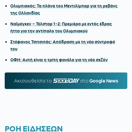
Ολυμπιακός: Τα πλάνα του Μεντιλίμπαρ για τη ρεβάνς
της Ολλανδίας
Ναϊμέγκεν – Τέλσταρ 1-2: Πρεμιέρα με εντός έδρας
ήττα για την αντίπαλο του Ολυμπιακού
Στέφανος Τσιτσιπάς: Απόδραση με τη νέα σύντροφό
του
ΟΦΗ: Αυτή είναι η τρίτη φανέλα για τη νέα σεζόν
Ακολουθείστε τo
SPORTDAY.GR
στο
Google News
ΡΟΗ ΕΙΔΗΣΕΩΝ