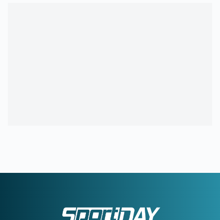
18:15
ΣΑΝ ΣΗΜΕΡΑ - ΝΑΟΥΑΛ ΕΛ ΜΟΥΤΑΟΥΑΚΙΛ:
Η πρώτη
γυναίκα από τον αραβικό κόσμο που κέρδισε χρυσό ολυμπιακό
μετάλλιο
17:39
ΣΤΕΦΑΝΟΣ ΤΣΙΤΣΙΠΑΣ:
Απόδραση με τη νέα σύντροφό
του
16:51
ΓΙΩΡΓΟΣ ΧΕΛΑΚΗΣ:
Ο ΠΑΟΚ χρειάζεται δεύτερο σχέδιο
ανάπτυξης παιχνιδιού
16:33
Ε. ΤΟΥΡΝΑΣ:
Ζήτησε πλήρη ετοιμότητα του κρατικού
μηχανισμού για τις επόμενες μέρες
15:51
ΕΙΔΙΚΟ ΧΩΡΟΤΑΞΙΚΟ ΓΙΑ ΤΟΝ ΤΟΥΡΙΣΜΟ:
Οι νέοι
κανόνες για επενδύσεις, νησιά και προορισμούς υπό πίεση
15:31
Ο «χάρτης» των πληρωμών από e-ΕΦΚΑ και ΔΥΠΑ από
10 έως 14 Αυγούστου
15:30
ΠΕΝΘΟΣ ΓΙΑ ΤΟΝ ΛΙΟΝΕΛ ΜΕΣΙ:
Πέθανε ο πατέρας του
15:29
Διευρύνεται η εθνική πρωτοβουλία για τις τιμές στα
σούπερ μάρκετ σε 686 επώνυμους κωδικούς