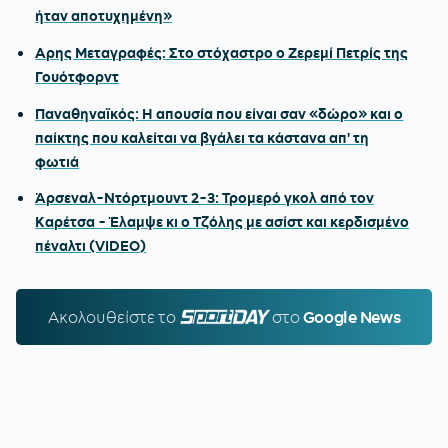
ήταν αποτυχημένη»
Αρης Μεταγραφές: Στο στόχαστρο ο Ζερεμί Πετρίς της
Γουότφορντ
Παναθηναϊκός: Η απουσία που είναι σαν «δώρο» και ο
παίκτης που καλείται να βγάλει τα κάστανα απ' τη
φωτιά
Άρσεναλ-Ντόρτμουντ 2-3: Τρομερό γκολ από τον
Καρέτσα - Έλαμψε κι ο Τζόλης με ασίστ και κερδισμένο
πέναλτι (VIDEO)
Ακολουθείστε τo
SPORTDAY.GR
στο
Google News