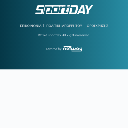
σοβαρό πρόβλημα υγείας - «Πήγα κι ήρθα...»
19:40
ΠΑΟΚ ΜΕΤΑΓΡΑΦΕΣ:
Στα ραντάρ του «Δικεφάλου» ο
Τένγκστεν της Φέγενορντ
|
|
ΕΠΙΚΟΙΝΩΝΙΑ
ΠΟΛΙΤΙΚΗ ΑΠΟΡΡΗΤΟΥ
ΟΡΟΙ ΧΡΗΣΗΣ
19:23
ΟΛΥΜΠΙΑΚΟΣ:
Τα δεδομένα για Γουόκαπ – Συνεχίζει να
©2026 Sportday. All Rights Reserved.
ενδιαφέρεται η Dubai BC
18:39
ΑΡΗΣ ΜΕΤΑΓΡΑΦΕΣ:
Στο στόχαστρο ο Ζερεμί Πετρίς της
Created by
Γουότφορντ