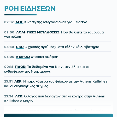
ΡΟΗ ΕΙΔΗΣΕΩΝ
09:32
ΑΕΚ:
Κίνηση της Ιντερνασιονάλ για Ελίασον
09:00
ΑΘΛΗΤΙΚΕΣ ΜΕΤΑΔΟΣΕΙΣ:
Που θα δείτε το τουρνουά
του Βόλου
08:30
GBL:
O χρυσός αριθμός 8 στα ελληνικά διαβατήρια
08:00
ΚΑΙΡΟΣ:
Χτυπάει 40άρια!
00:16
ΠΑΟΚ:
Τα δεδομένα για Κωνσταντέλια και το
ενδιαφέρον της Ντόρτμουντ
23:51
ΑΕΚ:
Η παρακάμερα του φιλικού με την Athens Kallithea
και οι συγκινητικές στιγμές
23:34
ΑΕΚ:
Ο λόγος που δεν αγωνίστηκε κόντρα στην Athens
Kallithea ο Μαρίν
23:04
ΣΥΝΤΕΤΡΙΜΜΕΝΟΣ ΛΙΟΝΕΛ ΜΕΣΙ:
Είπε το «τελευταίο
αντίο» στον πατέρα του