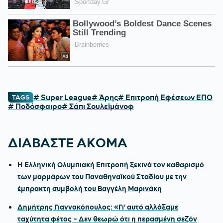
# Super League
# Άρης
# Επιτροπή Εφέσεων ΕΠΟ
TAGS
# Ποδόσφαιρο
# Σάπι Σουλεϊμάνοφ
ΔΙΑΒΑΣΤΕ ΑΚΟΜΑ
Η Ελληνική Ολυμπιακή Επιτροπή ξεκινά τον καθαρισμό
των μαρμάρων του Παναθηναϊκού Σταδίου με την
έμπρακτη συμβολή του Βαγγέλη Μαρινάκη
Δημήτρης Γιαννακόπουλος: «Γι' αυτό αλλάξαμε
ταχύτητα φέτος - Δεν θεωρώ ότι η περασμένη σεζόν