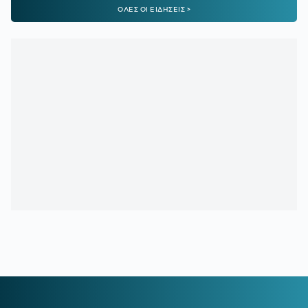
ΟΛΕΣ ΟΙ ΕΙΔΗΣΕΙΣ >
00:16
ΠΑΟΚ:
Τα δεδομένα για Κωνσταντέλια και το
ενδιαφέρον της Ντόρτμουντ
23:51
ΑΕΚ:
Η παρακάμερα του φιλικού με την Athens Kallithea
και οι συγκινητικές στιγμές
23:34
ΑΕΚ:
Ο λόγος που δεν αγωνίστηκε κόντρα στην Athens
Kallithea ο Μαρίν
23:04
ΣΥΝΤΕΤΡΙΜΜΕΝΟΣ ΛΙΟΝΕΛ ΜΕΣΙ:
Είπε το «τελευταίο
αντίο» στον πατέρα του
22:00
ΠΑΟΚ:
Η πρώτη προπόνηση του Γιαννούλη
21:44
ΟΦΗ:
Στην τελική ευθεία η μεταγραφή του 17χρονου
Κωνσταντίνου Παπαδάκη
21:16
ΕΥΡΩΠΑΪΚΟ ΚΟΛΥΜΒΗΣΗΣ:
Πρεμιέρα με 13 ελληνικές
συμμετοχές
20:41
ΔΗΜΗΤΡΗΣ ΓΙΑΝΝΑΚΟΠΟΥΛΟΣ:
Πότε θα αποχωρήσει
από τον Παναθηναϊκό - Τι απάντησε