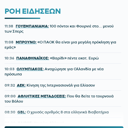
ΡΟΗ ΕΙΔΗΣΕΩΝ
11:38
ΓΟΥΕΜΠΑΝΙΑΜΑ:
100 πόντοι και Φουρνιέ στο... μενού
των Σπερς
11:08
ΜΠΡΟΥΝΟ:
«Ο ΠΑΟΚ θα είναι μια μεγάλη πρόκληση για
εμάς»
10:36
ΠΑΝΑΘΗΝΑΪΚΟΣ:
«Βαρίδι» πέντε εκατ. Ευρώ
10:03
ΟΛΥΜΠΙΑΚΟΣ:
Αναχώρησε για Ολλανδία με νέα
πρόσωπα
09:32
ΑΕΚ:
Κίνηση της Ιντερνασιονάλ για Ελίασον
09:00
ΑΘΛΗΤΙΚΕΣ ΜΕΤΑΔΟΣΕΙΣ:
Που θα δείτε το τουρνουά
του Βόλου
08:30
GBL:
O χρυσός αριθμός 8 στα ελληνικά διαβατήρια
08:00
ΚΑΙΡΟΣ:
Χτυπάει 40άρια!