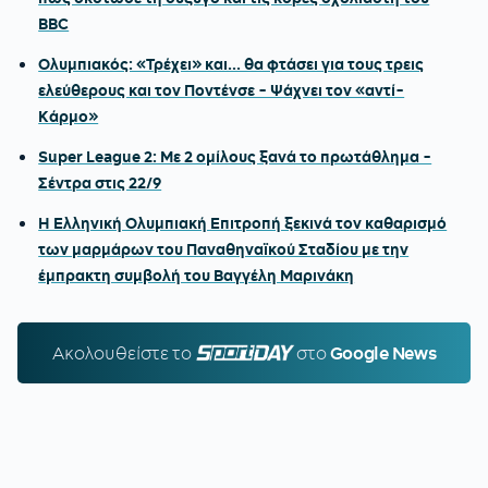
BBC
Ολυμπιακός: «Τρέχει» και... θα φτάσει για τους τρεις
ελεύθερους και τον Ποντένσε - Ψάχνει τον «αντί-
Κάρμο»
Super League 2: Με 2 ομίλους ξανά το πρωτάθλημα -
Σέντρα στις 22/9
Η Ελληνική Ολυμπιακή Επιτροπή ξεκινά τον καθαρισμό
των μαρμάρων του Παναθηναϊκού Σταδίου με την
έμπρακτη συμβολή του Βαγγέλη Μαρινάκη
Ακολουθείστε τo
SPORTDAY.GR
στο
Google News