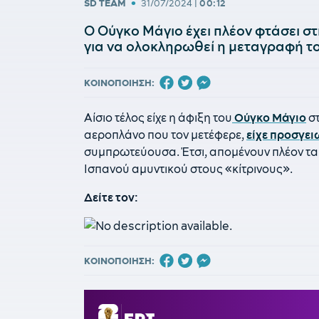
•
SD TEAM
31/07/2024
|
00:12
Ο Ούγκο Μάγιο έχει πλέον φτάσει στ
για να ολοκληρωθεί η μεταγραφή το
ΚΟΙΝΟΠΟΙΗΣΗ:
Αίσιο τέλος είχε η άφιξη του
Ούγκο Μάγιο
στ
αεροπλάνο που τον μετέφερε,
είχε προσγει
συμπρωτεύουσα. Έτσι, απομένουν πλέον τα 
Ισπανού αμυντικού στους «κίτρινους».
Δείτε τον:
ΚΟΙΝΟΠΟΙΗΣΗ: