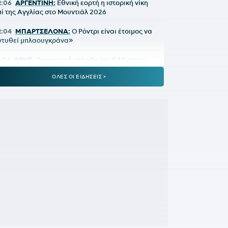
2:06
ΑΡΓΕΝΤΙΝΗ:
Εθνική εορτή η ιστορική νίκη
πί της Αγγλίας στο Μουντιάλ 2026
2:04
ΜΠΑΡΤΣΕΛΟΝΑ:
Ο Ρόντρι είναι έτοιμος να
ντυθεί μπλαουγκράνα»
1:54
ΑΡΗΣ:
Οικονομική στήριξη της ΚΑΕ στους
ληγέντες από τις πυρκαγιές
ΟΛΕΣ ΟΙ ΕΙΔΗΣΕΙΣ >
1:46
ΟΡΙΣΤΙΚΗ ΣΥΜΦΩΝΙΑ:
Ο Βινίσιους μένει στη
εάλ Μαδρίτης έως το 2032
:21
ΟΛΥΜΠΙΑΚΟΣ:
Ο διαιτητής που θα
ιευθύνει τη ρεβάνς με τη Ναϊμέγκεν
1:05
ΑΕΚ:
Αποχαιρέτησε τη Γκιορ ο Βιτάλις
1:03
ΡΕΑΛ ΜΑΔΡΙΤΗΣ:
Deal 120 εκατ. ευρώ για
ον Γιαν Ντιομαντέ
0:46
325 οι αυτοψίες σε σπίτια που κάηκαν από
ις φωτιές – «Κόκκινα» 118 σπίτια
0:43
ΑΛΕΞΗΣ ΓΙΑΝΝΟΥΛΙΑΣ:
Γκαρντ... Νέας