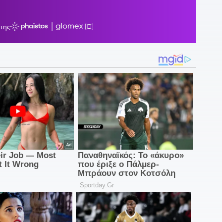
Σ
2
«
2
Π
2
π
1
1
έ
1
κ
1
τ