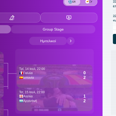
2
ε
2
«
2
π
2
Ρ
21
δ
2
2
τ
2
τ
2