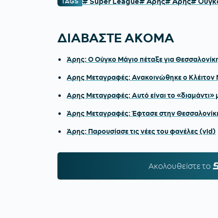
# Super League
# Άρης
# Άρης
# Ούγκ
TAGS
ΔΙΑΒΑΣΤΕ ΑΚΟΜΑ
Άρης: Ο Ούγκο Μάγιο πέταξε για Θεσσαλονίκ
Αρης Μεταγραφές: Ανακοινώθηκε ο Κλέιτον 
Αρης Μεταγραφές: Αυτό είναι το «διαμάντι» 
Άρης Mεταγραφές: Έφτασε στην Θεσσαλονίκη
Άρης: Παρουσίασε τις νέες του φανέλες (vid)
Ακολουθείστε τo
S