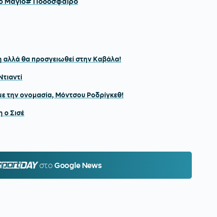
ο Μάγιο
# Ποδόσφαιρο
η αλλά θα προσγειωθεί στην Καβάλα!
Ντιαντί
με την ονομασία, Μόντσου Ροδρίγκεθ!
 ο Σισέ
PORTDAY.GR
στο
Google News