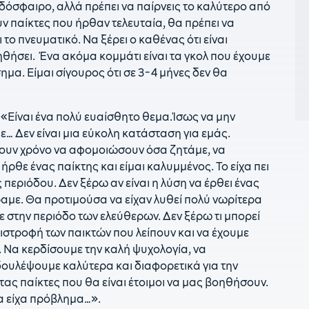
δόσφαιρο, αλλά πρέπει να παίρνεις το καλύτερο από
 παίκτες που ήρθαν τελευταία, θα πρέπει να
2
π
το πνευματικό. Να ξέρει ο καθένας ότι είναι
ηθήσει. Ένα ακόμα κομμάτι είναι τα γκολ που έχουμε
2
σημα. Είμαι σίγουρος ότι σε 3-4 μήνες δεν θα
π
2
υ
:
«Είναι ένα πολύ ευαίσθητο θεμα.Ίσως να μην
… Δεν είναι μια εύκολη κατάσταση για εμάς.
2
λουν χρόνο να αφομοιώσουν όσα ζητάμε, να
ήρθε ένας παίκτης και είμαι καλυμμένος. Το είχα πει
2
Δ
 περιόδου. Δεν ξέρω αν είναι η λύση να έρθει ένας
έραμε. Θα προτιμούσα να είχαν λυθεί πολύ νωρίτερα
2
στην περιόδο των ελεύθερων. Δεν ξέρω τι μπορεί
π
πιστροφή των παικτών που λείπουν και να έχουμε
2
. Να κερδίσουμε την καλή ψυχολογία, να
Λ
δουλέψουμε καλύτερα και διαφορετικά για την
π
ας παίκτες που θα είναι έτοιμοι να μας βοηθήσουν.
2
θα είχα πρόβλημα…».
τ