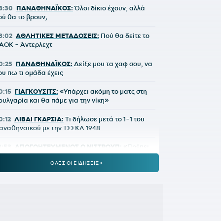
8:30
ΠΑΝΑΘΗΝΑΪΚΟΣ:
Όλοι δίκιο έχουν, αλλά
ού θα το βρουν;
8:02
ΑΘΛΗΤΙΚΕΣ ΜΕΤΑΔΟΣΕΙΣ:
Πού θα δείτε το
ΑΟΚ - Άντερλεχτ
0:25
ΠΑΝΑΘΗΝΑΪΚΟΣ:
Δείξε μου τα χαφ σου, να
ου πω τι ομάδα έχεις
0:15
ΓΙΑΓΚΟΥΣΙΤΣ:
«Υπάρχει ακόμη το ματς στη
ουλγαρία και θα πάμε για την νίκη»
0:12
ΛΙΒΑΙ ΓΚΑΡΣΙΑ:
Τι δήλωσε μετά το 1-1 του
αναθηναϊκού με την ΤΣΣΚΑ 1948
3:53
ΑΠΟΓΟΗΤΕΥΜΕΝΟΣ Ο ΝΙΣΤΡΟΥΠ:
«Πρέπει
α βελτιωθούμε και να πάμε στη Βουλγαρία για τη
ΟΛΕΣ ΟΙ ΕΙΔΗΣΕΙΣ >
ίκη και την πρόκριση»
3:43
ΠΑΝΑΘΗΝΑΪΚΟΣ-ΤΣΣΚΑ 1948 1-1:
Τα
ighlights της αναμέτρησης
3:42
ΠΑΝΑΘΗΝΑΪΚΟΣ:
Η μέρα και η ώρα της
εβάνς με την ΤΣΣΚΑ 1948