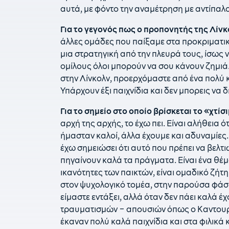
αυτά, με φόντο την αναμέτρηση με αντίπαλο 
Για το γεγονός πως ο προπονητής της Λίνκ
άλλες ομάδες που παίξαμε στα προκριματικά
μια στρατηγική από την πλευρά τους, ίσως 
ομίλους όλοι μπορούν να σου κάνουν ζημιά.
στην Λίνκολν, προερχόμαστε από ένα πολύ 
Υπάρχουν έξι παιχνίδια και δεν μπορεις να 
Για το σημείο στο οποίο βρίσκεται το «χτί
αρχή της αρχής, το έχω πει. Είναι αλήθεια ό
ήμασταν καλοί, άλλα έχουμε και αδυναμίες.
έχω σημειώσει ότι αυτό που πρέπει να βελτ
πηγαίνουν καλά τα πράγματα. Είναι ένα θέμ
ικανότητες των παικτών, είναι ομαδικό ζήτη
στον ψυχολογικό τομέα, στην παρούσα φάση 
είμαστε εντάξει, αλλά όταν δεν πάει καλά
τραυματισμών – απουσιών όπως ο Καντουρί, 
έκαναν πολύ καλά παιχνίδια και στα φιλικά κ