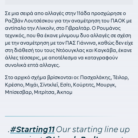
Σε μια σειρά απο αλλαγές στην 11άδα προσχώρησε ο
Ραζβάν Λουτσέσκου για την αναμέτρηση του ΠΑΟΚ με
αντίπαλο την Λίνκολν, στο Γιβραλτάρ. Ο Ρουμάνος
τεχνικός, που θα έκανε μίνιμουμ δυο αλλαγές σε σχέση
με την αναμέτρηση με τον ΠΑΣ Γιάννινα, καθώς δεν είχε
στη διάθεσή του τους Ντόουγκλας και Καγκάβα, έκανε
άλλες τέσσερις, με αποτέλεσμα να καταγραφούν
συνολικά επτά αλλαγες.
Στο αρχικό σχήμα βρίσκονται οι: Πασχαλάκης, Τέιλορ,
Κρέσπο, Μιχάι, Σίντκλεϊ, Εσίτι, Κούρτιτς, Μουργκ,
Μπίσεσβαρ, Μιτρίτσα, Άκπομ
.
Our starting line up
#Starting11