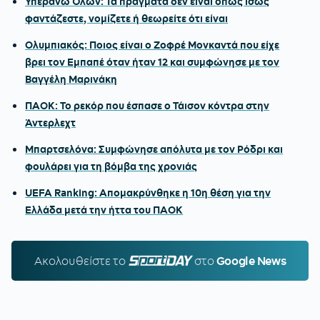
Υπεράνω Όλων: Τα πράγματα δεν είναι όπως ίσως
φαντάζεστε, νομίζετε ή θεωρείτε ότι είναι
Ολυμπιακός: Ποιος είναι ο Ζοφρέ Μονκαντά που είχε
βρει τον Εμπαπέ όταν ήταν 12 και συμφώνησε με τον
Βαγγέλη Μαρινάκη
ΠΑΟΚ: Το ρεκόρ που έσπασε ο Τάισον κόντρα στην
Άντερλεχτ
Μπαρτσελόνα: Συμφώνησε απόλυτα με τον Ρόδρι και
φουλάρει για τη βόμβα της χρονιάς
UEFA Ranking: Απομακρύνθηκε η 10η θέση για την
Ελλάδα μετά την ήττα του ΠΑΟΚ
Ακολουθείστε τo
SPORTDAY.GR
στο
Google News