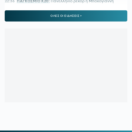
22:36
ΠΑΓΚΟΣΜΙΟ Κ20:
Πανελλήνιο ρεκόρ η Μπακογιάννη
22:25
ΜΑΡΙΑ ΜΕΝΟΥΝΟΣ:
«Το έργο που έχει κάνει ο
ΟΛΕΣ ΟΙ ΕΙΔΗΣΕΙΣ >
κ.Κούβελος είναι σπουδαίο»
21:50
ΜΕΪΤΕ:
Η φωτό από το χειρουργικό κρεβάτι και το μήνυμά
του - Πόσο καιρό θα μείνει εκτός
21:42
ΦΥΣΙΚΟΘΕΡΑΠΕΥΤΗΣ ΜΑΡΑΝΤΟΝΑ:
«Η κατάστασή του
ήταν άθλια, δε σηκωνόταν από το κρεβάτι»
21:15
ΚΡΗΤΗ:
Τουρίστας ρωτούσε πόσο να πληρώσει για να
ασελγήσει σε 10χρονο κορίτσι!
21:11
ΑΑΔΕ:
Άνοιξε ξανά το σύστημα ΕΑΕ 2025 για
διορθώσεις και συμπληρώσεις στοιχείων από τους
παραγωγούς
20:46
ΝΙΣΤΡΟΥΠ-ΜΕΝΤΙΛΙΜΠΑΡ:
Η χρονιά άρχισε με ζόρια
20:38
ΚΙΝΑΝ ΕΒΑΝΣ:
Ανακοινώθηκε από τη Ζαλγκίρις και…
πάει Λόντον Λάιονς
20:32
ΠΑΡΑΣΚΗΝΙΟ:
Ελληνική ομάδα έκανε πρόταση στον