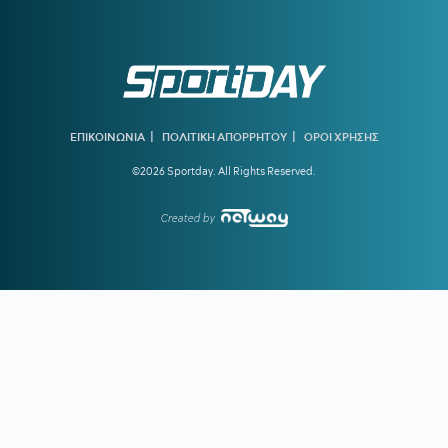
Θεμπάγιος
20:31
Υπό απειλή δίωξης κοινωνικοί λειτουργοί που αρνούνται
να εκτελέσουν εισαγγελικές εντολές – Ακραία υποστελέχωση
στις κοινωνικές υπηρεσίες
20:13
Ο διεθνούς φήμης συνθέτης Μάριος Ιωάννου Ηλία νέος
συνθέτης των Τελετών Αφής και Παράδοσης της Ολυμπιακής
|
|
ΕΠΙΚΟΙΝΩΝΙΑ
ΠΟΛΙΤΙΚΗ ΑΠΟΡΡΗΤΟΥ
ΟΡΟΙ ΧΡΗΣΗΣ
Φλόγας
©2026 Sportday. All Rights Reserved.
19:45
ΓΙΩΡΓΟΣ ΧΕΛΑΚΗΣ:
Εχει κι ο Νίστρουπ τα «κολλήματά»
του...
Created by
19:04
ΠΑΟΚ:
Πρόταση της Γαλατάσαραϊ για δανεισμό του
Κωνσταντέλια
19:01
Tα συγχαρητήρια του Ισίδωρου Κούβελου στην Εβελυν
Μητροπούλου και το ευχαριστώ στον Πρόεδρο της ΕΟΕ