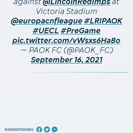
against
at
@LincolnRedImps
Victoria Stadium
@europacnfleague
#LRIPAOK
#UECL
#PreGame
pic.twitter.com/vWsxs6Ha8o
— PAOK FC (@PAOK_FC)
September 16, 2021
ΚΟΙΝΟΠΟΙΗΣΗ: