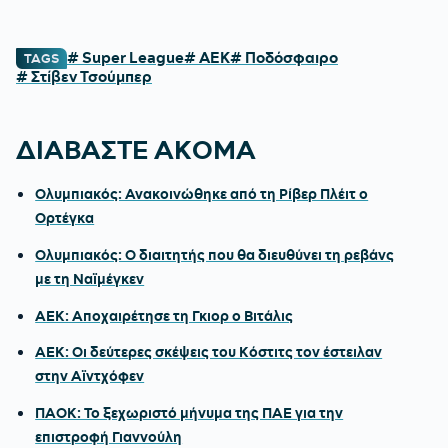
# Super League
# ΑΕΚ
# Ποδόσφαιρο
TAGS
# Στίβεν Τσούμπερ
ΔΙΑΒΑΣΤΕ ΑΚΟΜΑ
Ολυμπιακός: Ανακοινώθηκε από τη Ρίβερ Πλέιτ ο
Ορτέγκα
Ολυμπιακός: Ο διαιτητής που θα διευθύνει τη ρεβάνς
με τη Ναϊμέγκεν
ΑΕΚ: Αποχαιρέτησε τη Γκιορ ο Βιτάλις
ΑΕΚ: Οι δεύτερες σκέψεις του Κόστιτς τον έστειλαν
στην Αϊντχόφεν
ΠΑΟΚ: Το ξεχωριστό μήνυμα της ΠΑΕ για την
επιστροφή Γιαννούλη