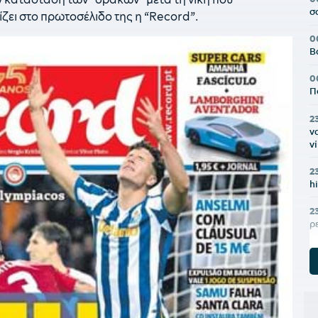
σ
ζει στο πρωτοσέλιδο της η “Record”.
0
Β
0
Π
2
ν
ν
2
h
2
ρ
2
π
2
π