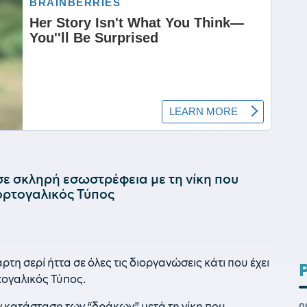
σε σκληρή εσωστρέφεια με τη νίκη που
ορτογαλικός Τύπος
ρτη σερί ήττα σε όλες τις διοργανώσεις κάτι που έχει
τογαλικός Τύπος.
ν κατάσταση των “δράκων” μετά τη νίκη που
0