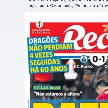
σημείωσε ο Ολυμπιακός. “Έπιασε πάτο” τονί