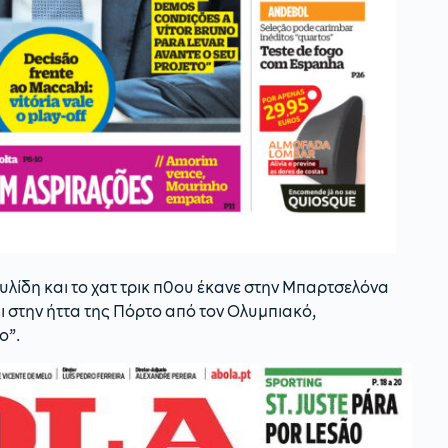
αυλίδη και το χατ τρικ π0ου έκανε στην Μπαρτσελόνα
 στην ήττα της Πόρτο από τον Ολυμπιακό,
ο”.