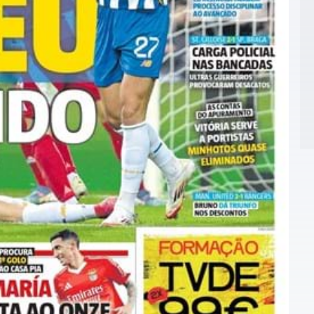
2
υ
2
2
Δ
2
π
2
Λ
π
2
τ
1
τ
1