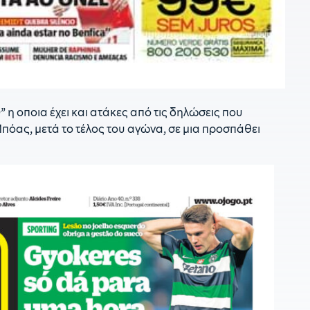
1
μ
1
π
1
κ
κ
 η οποια έχει και ατάκες από τις δηλώσεις που
πόας, μετά το τέλος του αγώνα, σε μια προσπάθει
1
Γ