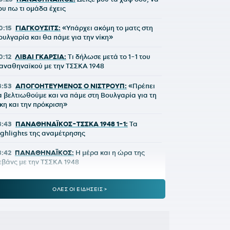
ου πω τι ομάδα έχεις
0:15
ΓΙΑΓΚΟΥΣΙΤΣ:
«Υπάρχει ακόμη το ματς στη
ουλγαρία και θα πάμε για την νίκη»
0:12
ΛΙΒΑΙ ΓΚΑΡΣΙΑ:
Τι δήλωσε μετά το 1-1 του
αναθηναϊκού με την ΤΣΣΚΑ 1948
3:53
ΑΠΟΓΟΗΤΕΥΜΕΝΟΣ Ο ΝΙΣΤΡΟΥΠ:
«Πρέπει
α βελτιωθούμε και να πάμε στη Βουλγαρία για τη
ίκη και την πρόκριση»
3:43
ΠΑΝΑΘΗΝΑΪΚΟΣ-ΤΣΣΚΑ 1948 1-1:
Τα
ighlights της αναμέτρησης
3:42
ΠΑΝΑΘΗΝΑΪΚΟΣ:
Η μέρα και η ώρα της
εβάνς με την ΤΣΣΚΑ 1948
3:24
ΠΑΝΑΘΗΝΑΪΚΟΣ-ΤΣΣΚΑ 1948 1-1:
Έτσι δεν
ΟΛΕΣ ΟΙ ΕΙΔΗΣΕΙΣ >
άει πουθενά
2:09
Παναθηναϊκός - ΤΣΣΚΑ 1948 | 1-1 με το
λασέ του Ρούσεφ