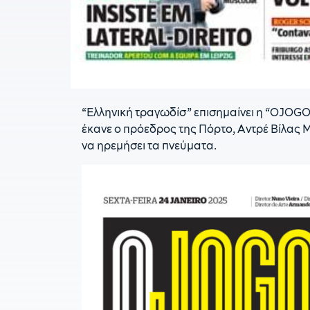
“Ελληνική τραγωδίσ” επισημαίνει η “OJOGO”
έκανε ο πρόεδρος της Πόρτο, Αντρέ Βίλας Μ
να ηρεμήσει τα πνεύματα.