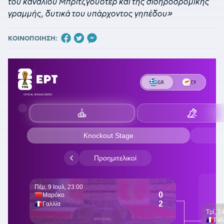
του καναλιού Μπριτζγουότερ και της σιδηροδρομικής
γραμμής, δυτικά του υπάρχοντος γηπέδου»
ΚΟΙΝΟΠΟΙΗΣΗ: