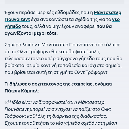
Έχουν περάσει μερικές εβδομάδες που η
Μάντσεστερ
Γιουνάιτεντ
έχει ανακοινώσει τα σχέδια της για το
νέο
γήπεδο
τους, αλλά να μην έχουν αναφέρει
που θα
αγωνίζονται μέχρι τότε.
Σήμερα λοιπόν η Μάντσεστερ Γιουνάιτεντ αποκάλυψε
ότι το Ολντ Τράφορντ θα κατεδαφιστεί μόλις
τελειώσουν το νέο υπέρ σύγχρονο γήπεδο τους που θα
βρίσκεται σε μία κοντινή τοποθεσία και όχι στο σημείο,
που βρίσκεται αυτή τη στιγμή το Ολντ Τράφορντ.
Τι δήλωσε ο αρχιτέκτονας της εταιρείας, ονόματι
Πάτρικ Κάμπελ:
«Η ιδέα είναι να διασφαλιστεί ότι η Μάντσεστερ
Γιουνάιτεντ μπορεί να συνεχίσει να παίζει στο Ολντ
Τράφορντ καθ’ όλη τη διάρκεια της διαδικασίας.
Έχουμε τοποθετήσει το νέο γήπεδο σχεδόν στη μέση