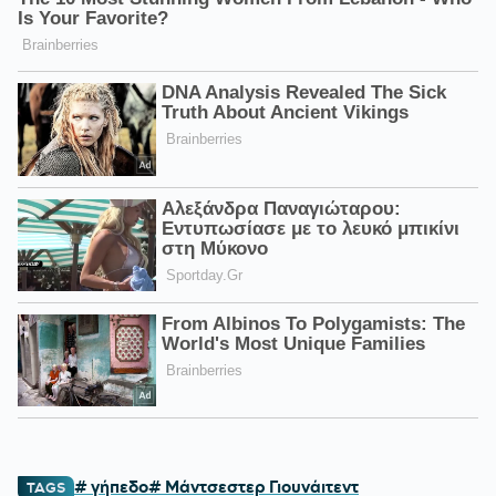
# γήπεδο
# Μάντσεστερ Γιουνάιτεντ
TAGS