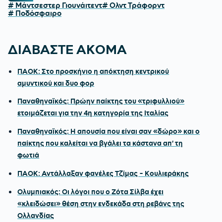
# Μάντσεστερ Γιουνάιτεντ
# Ολντ Τράφορντ
# Ποδόσφαιρο
ΔΙΑΒΑΣΤΕ ΑΚΟΜΑ
ΠΑΟΚ: Στο προσκήνιο η απόκτηση κεντρικού
αμυντικού και δυο φορ
Παναθηναϊκός: Πρώην παίκτης του «τριφυλλιού»
ετοιμάζεται για την 4η κατηγορία της Ιταλίας
Παναθηναϊκός: Η απουσία που είναι σαν «δώρο» και ο
παίκτης που καλείται να βγάλει τα κάστανα απ' τη
φωτιά
ΠΑΟΚ: Αντάλλαξαν φανέλες Τζίμας - Κουλιεράκης
Ολυμπιακός: Οι λόγοι που ο Ζότα Σίλβα έχει
«κλειδώσει» θέση στην ενδεκάδα στη ρεβάνς της
Ολλανδίας