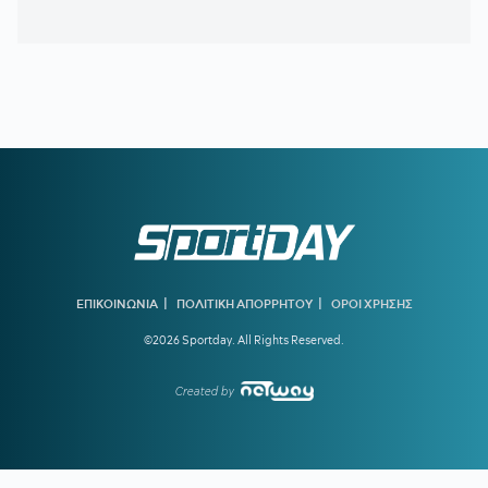
16:00
ΟΛΥΜΠΙΑΚΟΣ:
Ποια θα είναι η εικόνα αν αποχωρήσει ο
Λαρεντζάκης
15:15
ΠΑΟΚ:
Ξεκίνησε αποκατάσταση ο Μεϊτέ - Τα νεότερα για
Ντεσπόντοφ και Τάχα Άλι
15:00
Οι πληρωμές από e-ΕΦΚΑ και ΔΥΠΑ έως τις 14
Αυγούστου
14:50
ΗΛΙΟΠΟΥΛΟΣ ΣΕ ΠΗΛΙΟ:
«Κάποιοι σε αμφισβήτησαν -
Είμαι αυτός που σε στήριξα και σε πίστεψα, η επέκταση είναι η
απάντηση σε κάποιους»
14:44
Στα 15 δισ. ευρώ ο στόχος για νέα δάνεια το 2026
|
|
ΕΠΙΚΟΙΝΩΝΙΑ
ΠΟΛΙΤΙΚΗ ΑΠΟΡΡΗΤΟΥ
ΟΡΟΙ ΧΡΗΣΗΣ
14:33
Θ. ΚΟΝΤΟΓΕΩΡΓΗΣ:
Προεκλογική αλλά όχι παροχολογική
η ΔΕΘ - Επιστρέφουμε αναλογικά και δίκαια το μέρισμα
©2026 Sportday. All Rights Reserved.
ανάπτυξης
Created by
13:46
ΑΕΚ:
Συνεχίζει στα κιτρινόμαυρα έως το 2030 ο Σταύρος
Πήλιος
13:41
ΒΑΓΓΕΛΗΣ ΜΑΡΙΝΑΚΗΣ:
Στη λίστα με τους 50
πλουσιότερους ιδιοκτήτες ομάδων