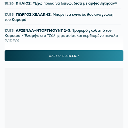
18:26
ΠΗΛΙΟΣ:
«Εχω πολλά να δείξω, διότι με αμφισβήτησαν»
17:58
ΓΙΩΡΓΟΣ ΧΕΛΑΚΗΣ:
Μπορεί να έγινε λάθος ανάγνωση
του Καμαρά
17:53
ΑΡΣΕΝΑΛ-ΝΤΟΡΤΜΟΥΝΤ 2-3:
Τρομερό γκολ από τον
Καρέτσα - Έλαμψε κι ο Τζόλης με ασίστ και κερδισμένο πέναλτι
(VIDEO)
17:31
Η Ελληνική Ολυμπιακή Επιτροπή ξεκινά τον καθαρισμό
ΟΛΕΣ ΟΙ ΕΙΔΗΣΕΙΣ >
των μαρμάρων του Παναθηναϊκού Σταδίου με την έμπρακτη
συμβολή του Βαγγέλη Μαρινάκη
17:02
ΟΛΥΜΠΙΑΚΟΣ:
Τέλος ο Γιώργος Μασούρας - Το αντίο το
«ερυθρολεύκων»
16:49
ΣΑΝ ΣΗΜΕΡΑ - ΝΤΕΙΒΙΝΤ ΡΟΥΝΤΙΣΑ:
Χρυσό ολυμπιακό
μετάλλιο με παγκόσμιο ρεκόρ στην πιο... τρελή κούρσα των 800
μ.
16:31
ΑΡΗΣ:
Αυτά είναι τα φιλικά προετοιμασίας
16:16
ΑΡΗΣ:
Ατυχία με Νινγκ