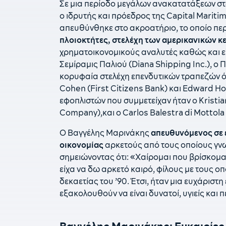
Σε μια περίοδο μεγάλων ανακατατάξεων στο
ο ιδρυτής και πρόεδρος της Capital Marit
απευθύνθηκε στο ακροατήριο, το οποίο πε
πλοιοκτήτες, στελέχη των αμερικανικών κ
χρηματοικονομικούς αναλυτές καθώς και ε
Σεμίραμις Παλιού (Diana Shipping Inc.), ο
κορυφαία στελέχη επενδυτικών τραπεζών όπω
Cohen (First Citizens Bank) και Edward Ho
εφοπλιστών που συμμετείχαν ήταν ο Kristia
Company),και ο Carlos Balestra di Mottola 
Ο Βαγγέλης Μαρινάκης
απευθυνόμενος σε 
οικονομίας
αρκετούς από τους οποίους γνωρ
σημειώνοντας ότι: «Χαίρομαι που βρίσκομα
είχα να δω αρκετό καιρό, φίλους με τους οπ
δεκαετίας του ’90. Έτσι, ήταν μια ευχάριστ
εξακολουθούν να είναι δυνατοί, υγιείς και π
Βαγγέλης Μαρινάκης: Ευκαιρίες γ