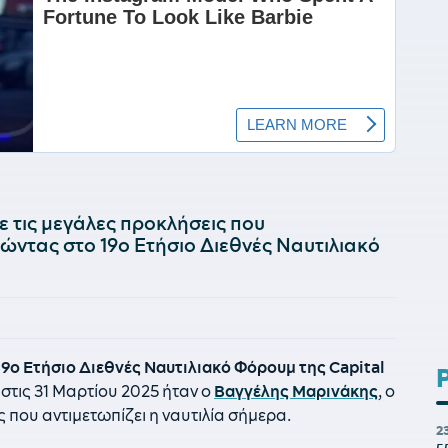
 τις μεγάλες προκλήσεις που
λώντας στο 19ο Ετήσιο Διεθνές Ναυτιλιακό
19ο Ετήσιο Διεθνές Ναυτιλιακό Φόρουμ της Capital
στις 31 Μαρτίου 2025 ήταν ο
Βαγγέλης Μαρινάκης
, ο
 που αντιμετωπίζει η ναυτιλία σήμερα.
2