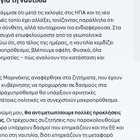
21
γ
τ
μισε ότι μετά τις εκλογές στις ΗΠΑ και τη νέα
ές τοπίο έχει αλλάξει, τονίζοντας παράλληλα ότι
2
ιο σύνθετη, αλλά ταυτόχρονα πιο ενδιαφέρουσα. Στα
ά
α, συχνά επωφελούμαστε από τα γεωπολιτικά
2
ω ότι, στο τέλος της ημέρας, η ναυτιλία κερδίζει
Ζ
οπρόθεσμα, βλέπουμε οφέλη. Φυσικά, όλα
ιρηματίες – πώς αναλύουν την κατάσταση και
2
π
2
λης Μαρινάκης αναφέρθηκε στα ζητήματα, που έχουν
π
ής κυβέρνησης να προχωρήσει σε δασμούς στα
ε
ι βραχυπρόθεσμα θα υπάρξουν αρνητικές
υ
 τέτοιες πολιτικές να συνεχιστούν μακροπρόθεσμα.
2
Ι
γνώμη μου,
θα αντιμετωπίσουμε πολλές προκλήσεις
κ
ύς
. Οι τρέχουσες συζητήσεις που παρακολουθούμε
τώρα υπάρχουν δασμοί που επηρεάζουν και την ΕΕ και
1
«
πο στη ναυτιλία, διότι επηρεάζουν τη μεταφορά