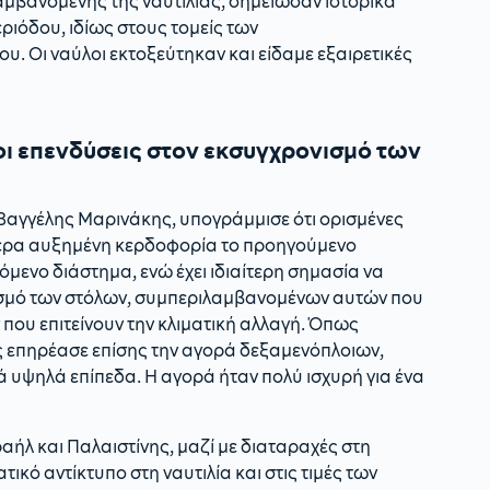
αμβανομένης της ναυτιλίας, σημείωσαν ιστορικά
ριόδου, ιδίως στους τομείς των
. Οι ναύλοι εκτοξεύτηκαν και είδαμε εξαιρετικές
 οι επενδύσεις στον εκσυγχρονισμό των
ο Βαγγέλης Μαρινάκης, υπογράμμισε ότι ορισμένες
τερα αυξημένη κερδοφορία το προηγούμενο
πόμενο διάστημα, ενώ έχει ιδιαίτερη σημασία να
νισμό των στόλων, συμπεριλαμβανομένων αυτών που
ου επιτείνουν την κλιματική αλλαγή. Όπως
 επηρέασε επίσης την αγορά δεξαμενόπλοιων,
ά υψηλά επίπεδα. Η αγορά ήταν πολύ ισχυρή για ένα
αήλ και Παλαιστίνης, μαζί με διαταραχές στη
ικό αντίκτυπο στη ναυτιλία και στις τιμές των