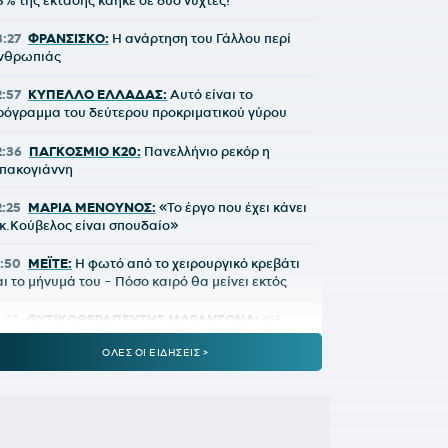
5% της έκτασης κάηκε σε δύο νύχτες!
3:27
ΦΡΑΝΣΙΣΚΟ:
Η ανάρτηση του Γάλλου περί
νθρωπιάς
2:57
ΚΥΠΕΛΛΟ ΕΛΛΑΔΑΣ:
Αυτό είναι το
ρόγραμμα του δεύτερου προκριματικού γύρου
2:36
ΠΑΓΚΟΣΜΙΟ Κ20:
Πανελλήνιο ρεκόρ η
πακογιάννη
2:25
ΜΑΡΙΑ ΜΕΝΟΥΝΟΣ:
«Το έργο που έχει κάνει
 κ.Κούβελος είναι σπουδαίο»
1:50
ΜΕΪΤΕ:
Η φωτό από το χειρουργικό κρεβάτι
αι το μήνυμά του - Πόσο καιρό θα μείνει εκτός
1:42
ΦΥΣΙΚΟΘΕΡΑΠΕΥΤΗΣ ΜΑΡΑΝΤΟΝΑ:
«Η
ατάστασή του ήταν άθλια, δε σηκωνόταν από το
ΟΛΕΣ ΟΙ ΕΙΔΗΣΕΙΣ >
ρεβάτι»
:15
ΚΡΗΤΗ:
Τουρίστας ρωτούσε πόσο να
ληρώσει για να ασελγήσει σε 10χρονο κορίτσι!