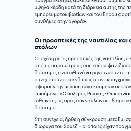
πραγματικότητα, αρκετοί κλάδοι, συμπεριλ
υψηλά κέρδη κατά τη διάρκεια αυτής της πε
εμπορευματοκιβωτίων και του ξηρού φορτίου
συνθήκες στην αγορά».
Οι προοπτικές της ναυτιλίας και
στόλων
Σε σχέση με τις προοπτικές της ναυτιλίας, 
από τις παραμέτρους που επέτρεψαν ιδιαί
διάστημα, είναι πιθανό να μην ισχύουν το ε
συνεχιστούν οι επενδύσεις στον εκσυγχρο
αφορούν την μείωση των εκπομπών αερίων π
επισήμανε: «Ο πόλεμος Ρωσίας-Ουκρανίας
ωθώντας τις τιμές των ναύλων σε εξαιρετικ
διάστημα.
Στη συνέχεια, ήρθε η σύγκρουση μεταξύ Ισρ
διώρυγα του Σουέζ – οι οποίες είχαν πραγματ