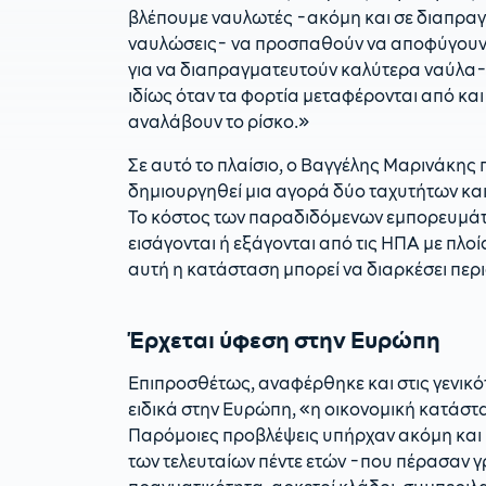
βλέπουμε ναυλωτές -ακόμη και σε διαπρα
ναυλώσεις- να προσπαθούν να αποφύγουν π
για να διαπραγματευτούν καλύτερα ναύλα- 
ιδίως όταν τα φορτία μεταφέρονται από και
αναλάβουν το ρίσκο.»
Σε αυτό το πλαίσιο, ο Βαγγέλης Μαρινάκης π
δημιουργηθεί μια αγορά δύο ταχυτήτων και
Το κόστος των παραδιδόμενων εμπορευμάτων
εισάγονται ή εξάγονται από τις ΗΠΑ με πλοί
αυτή η κατάσταση μπορεί να διαρκέσει περ
Έρχεται ύφεση στην Ευρώπη
Επιπροσθέτως, αναφέρθηκε και στις γενικότ
ειδικά στην Ευρώπη, «η οικονομική κατάστ
Παρόμοιες προβλέψεις υπήρχαν ακόμη και π
των τελευταίων πέντε ετών -που πέρασαν 