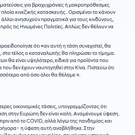
γματεύσεις για βραχυχρόνιες ή μακροπρόθεσμες
λοία κινεζικής κατασκευής . Ορισμένοι το κάνουν
άλλοι ανησυχούν πραγματικά για τους κινδύνους,
 πρός τις Ηνωμένες Πολιτίες. Απλώς δεν θέλουν να
ροειδοποίησε ότι «αν αυτή η τάση συνεχιστεί, θα
, στο τέλος ο καταναλωτής θα πληρώσει το τίμημα.
 θα είναι υψηλότερο, ειδικά για προϊόντα που
α που δεν έχουν ναυπηγηθεί στην Κίνα. Πιστεύω ότι
ισσότερο από όσο όλοι θα θέλαμε ».
ερες οικονομικές τάσεις, υπογραμμίζοντας ότι
αση στην Ευρώπη δεν είναι καλή. Αναμένουμε ύφεση.
ριν από το COVID, αλλά λόγω της πανδημίας και
γρήγορα- η ύφεση αυτή αναβλήθηκε. Στην