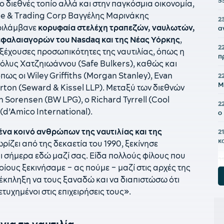
5
 διεθνές τοπίο αλλά και στην παγκόσμια οικονομία,
ime & Trading Corp Βαγγέλης Μαρινάκης
2
ριλάμβανε
κορυφαία στελέχη τραπεζών, ναυλωτών,
α
εφαλαιαγορών του Nasdaq και της Νέας Υόρκης
,
2
ξέχουσες προσωπικότητες της ναυτιλίας, όπως η
π
 Πόλυς Χατζηιωάννου (Safe Bulkers), καθώς και
ς οι Wiley Griffiths (Morgan Stanley), Evan
2
Μ
rton (Seward & Kissel LLP). Μεταξύ των διεθνών
n Sorensen (BW LPG), ο Richard Tyrrell (Cool
2
(d’Amico International).
ο
ένα κοινό ανθρώπων της ναυτιλίας και της
2
κ
ίζει από της δεκαετία του 1990, ξεκίνησε
ι σήμερα εδώ μαζί σας. Είδα πολλούς φίλους που
2
οίους ξεκινήσαμε – ας πούμε – μαζί στις αρχές της
κ
κ
η έκπληξη να τους ξαναδώ και να διαπιστώσω ότι
ετυχημένοι στις επιχειρήσεις τους».
21
π
ια τη ναυτιλία