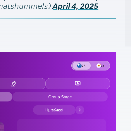
ε
matshummels)
April 4, 2025
ξ
1
Ο
Α
17
Η
ο
1
1
Α
ε
1
δ
κ
π
1
ε