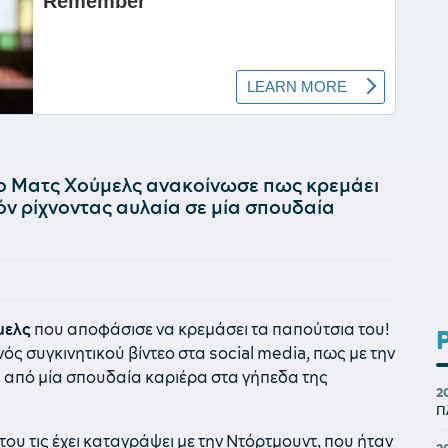
 ο Ματς Χούμελς ανακοίνωσε πως κρεμάει
όν ρίχνοντας αυλαία σε μία σπουδαία
μελς
που αποφάσισε να κρεμάσει τα παπούτσια του!
ς συγκινητικού βίντεο στα social media, πως με την
 από μία σπουδαία καριέρα στα γήπεδα της
2
Π
του τις έχει καταγράψει με την Ντόρτμουντ, που ήταν