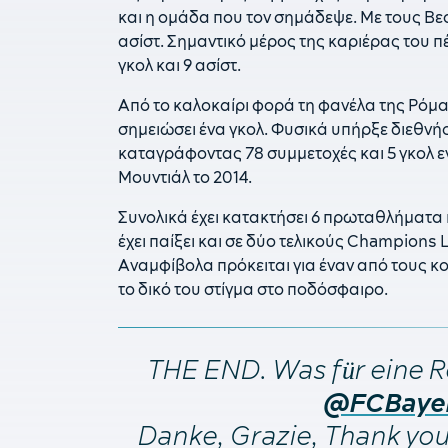
και η ομάδα που τον σημάδεψε. Με τους Βεσ
ασίστ. Σημαντικό μέρος της καριέρας του π
γκολ και 9 ασίστ.
Από το καλοκαίρι φορά τη φανέλα της Ρόμα, μ
σημειώσει ένα γκολ. Φυσικά υπήρξε διεθνής
καταγράφοντας 78 συμμετοχές και 5 γκολ ε
Μουντιάλ το 2014.
Συνολικά έχει κατακτήσει 6 πρωταθλήματα 
έχει παίξει και σε δύο τελικούς Champions
Αναμφίβολα πρόκειται για έναν από τους 
το δικό του στίγμα στο ποδόσφαιρο.
THE END. Was für eine R
@FCBaye
Danke, Grazie, Thank yo