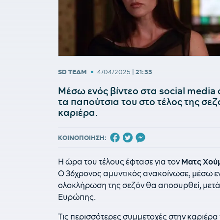
•
SD TEAM
4/04/2025
|
21:33
Μέσω ενός βίντεο στα social media
τα παπούτσια του στο τέλος της σεζ
καριέρα.
ΚΟΙΝΟΠΟΙΗΣΗ:
Η ώρα του τέλους έφτασε για τον
Ματς Χού
Ο 36χρονος αμυντικός ανακοίνωσε, μέσω ενό
ολοκλήρωση της σεζόν θα αποσυρθεί, μετά
Ευρώπης.
Τις περισσότερες συμμετοχές στην καριέρα 