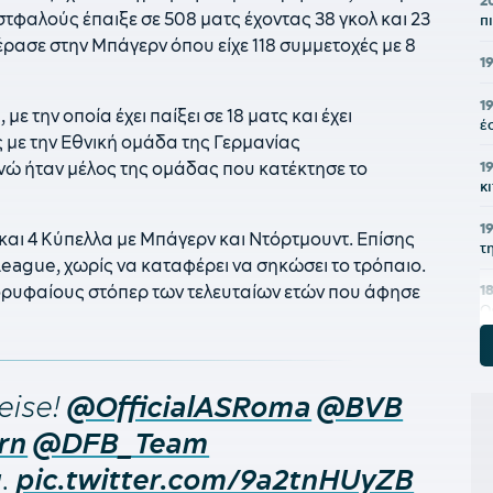
2
τφαλούς έπαιξε σε 508 ματς έχοντας 38 γκολ και 23
π
έρασε στην Μπάγερν όπου είχε 118 συμμετοχές με 8
1
1
ε την οποία έχει παίξει σε 18 ματς και έχει
έ
 με την Εθνική ομάδα της Γερμανίας
1
νώ ήταν μέλος της ομάδας που κατέκτησε το
κ
1
και 4 Κύπελλα με Μπάγερν και Ντόρτμουντ. Επίσης
τ
 League, χωρίς να καταφέρει να σηκώσει το τρόπαιο.
κορυφαίους στόπερ των τελευταίων ετών που άφησε
1
Ο
1
μ
eise!
@OfficialASRoma
@BVB
1
π
rn
@DFB_Team
u.
pic.twitter.com/9a2tnHUyZB
18