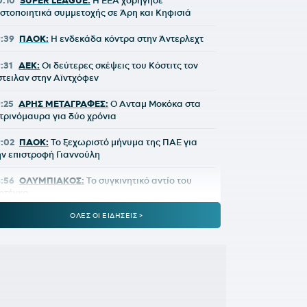
0:10
SUPER LEAGUE:
Η ΕΕΑ χορήγησε
ιστοποιητικά συμμετοχής σε Άρη και Κηφισιά
9:39
ΠΑΟΚ:
Η ενδεκάδα κόντρα στην Άντερλεχτ
9:31
ΑΕΚ:
Οι δεύτερες σκέψεις του Κόστιτς τον
στειλαν στην Αϊντχόφεν
9:25
ΑΡΗΣ ΜΕΤΑΓΡΑΦΕΣ:
Ο Ανταμ Μοκόκα στα
ιτρινόμαυρα για δύο χρόνια
9:02
ΠΑΟΚ:
Το ξεχωριστό μήνυμα της ΠΑΕ για
ην επιστροφή Γιαννούλη
8:56
ΟΛΥΜΠΙΑΚΟΣ:
Το συγκινητικό αντίο του
ρτέγκα
ΟΛΕΣ ΟΙ ΕΙΔΗΣΕΙΣ >
8:37
ΥΠΕΡΑΝΩ ΟΛΩΝ:
Τώρα «αρχίζουν» οι
εταγραφές για τον Ολυμπιακό!
8:19
ΑΕΚ:
Ανακοινώθηκε ο Λάντερς Νόλεϊ – Οι
ρώτες του δηλώσεις
:11
ΥΠ. ΠΑΙΔΕΙΑΣ:
Ανακοινώθηκαν 95