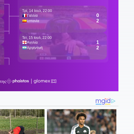
16
Η
1
Χ
1
π
1
Α